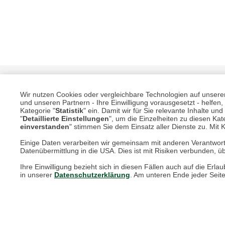
Wir nutzen Cookies oder vergleichbare Technologien auf unserer 
und unseren Partnern - Ihre Einwilligung vorausgesetzt - helfe
Kategorie "
Statistik
" ein. Damit wir für Sie relevante Inhalte u
"
Detaillierte Einstellungen
", um die Einzelheiten zu diesen Kate
einverstanden
" stimmen Sie dem Einsatz aller Dienste zu. Mit Kl
Einige Daten verarbeiten wir gemeinsam mit anderen Verantwort
Unsere Services für Sie
Datenübermittlung in die USA. Dies ist mit Risiken verbunden, üb
Ihre Einwilligung bezieht sich in diesen Fällen auch auf die E
Online Magazin
in unserer
Datenschutzerklärung
. Am unteren Ende jeder Seit
Newsletter-Archiv
Größenberater