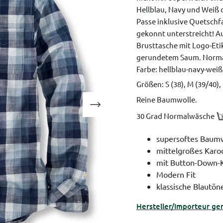
Hellblau, Navy und Weiß d
Passe inklusive Quetschf
gekonnt unterstreicht! A
Brusttasche mit Logo-Eti
gerundetem Saum.
Norma
Farbe: hellblau-navy-weiß
Größen: S (38), M (39/40), 
Reine Baumwolle.
30 Grad Normalwäsche
supersoftes Baum
mittelgroßes Karo
mit Button-Down-K
Modern Fit
klassische Blautöne
Hersteller/Importeur ge