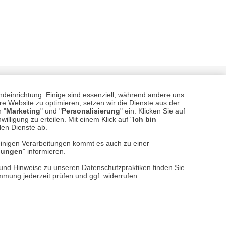
ndeinrichtung. Einige sind essenziell, während andere uns
e Website zu optimieren, setzen wir die Dienste aus der
 "
Marketing
" und "
Personalisierung
" ein. Klicken Sie auf
illigung zu erteilen. Mit einem Klick auf "
Ich bin
llen Dienste ab.
einigen Verarbeitungen kommt es auch zu einer
sere
Versand- und Zahlungsarten
llungen
" informieren.
n und Hinweise zu unseren Datenschutzpraktiken finden Sie
immung jederzeit prüfen und ggf. widerrufen..