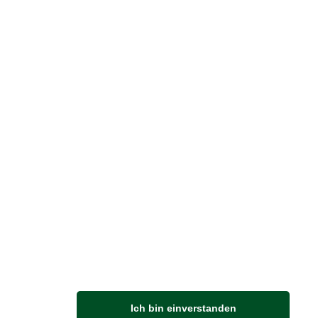
reise inkl. ges. MwSt. / zzgl.
Versandkosten
er finden Sie uns im Netz
Vertrag widerrufen
M
Ich bin einverstanden