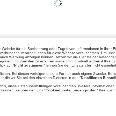
Website für die Speicherung oder Zugriff von Informationen in Ihrer E
n, verbundene Verarbeitungen für diese Website vorzunehmen. Um unser
nd auch Werbung anzeigen können, setzen wir die Dienste der Kategorien
gorien und Diensten zu erfahren sowie um individuell je Dienst Ihre Einw
ick auf "
Nicht zustimmen
" lehnen Sie den Einsatz aller nicht essentie
lichen. Bei diesen verfolgen unsere Partner auch eigene Zwecke. Bei 
Mehr erfahren
Un
er die wir Sie bei den einzelnen Diensten in den "
Detaillierten Einste
rlaubnis, diese Datenübermittlungen vorzunehmen. Weitere Informatione
Über uns
e können Sie über den Link "
Cookie-Einstellungen prüfen
" Ihre Zust
AGB
Datenschutz