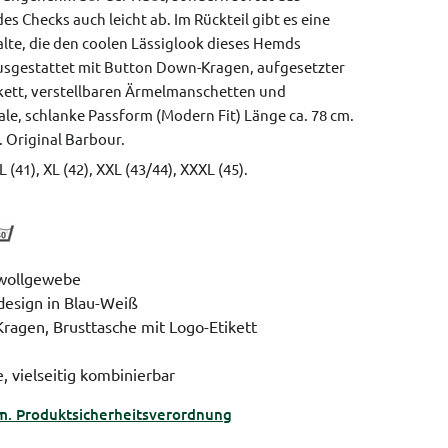
es Checks auch leicht ab. Im Rückteil gibt es eine
alte, die den coolen Lässiglook dieses Hemds
usgestattet mit Button Down-Kragen, aufgesetzter
kett, verstellbaren Ärmelmanschetten und
le, schlanke Passform (Modern Fit)
Länge ca. 78 cm.
.
Original Barbour.
L (41), XL (42), XXL (43/44), XXXL (45).
wollgewebe
design in Blau-Weiß
ragen, Brusttasche mit Logo-Etikett
, vielseitig kombinierbar
m. Produktsicherheitsverordnung