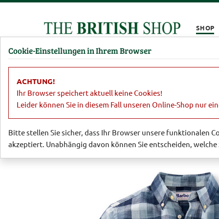
Kompletten Head der Seite überspringen
SHOP
Cookie-Einstellungen in Ihrem Browser
Damen
Herren
Barbour
Parfümerie
Lifestyl
ACHTUNG!
Barbour
Barbour für Herren
Barbo
Ihr Browser speichert aktuell keine Cookies!
Leider können Sie in diesem Fall unseren Online-Shop nur ei
Bitte stellen Sie sicher, dass Ihr Browser unsere funktionalen 
akzeptiert. Unabhängig davon können Sie entscheiden, welche 