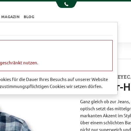
MAGAZIN
BLOG
e
Essen & Trinken
Garten
Sale
ur-Hemd 'Hillroad'
ngeschränkt nutzen.
SUPERSOFTER EYEC
Cookies für die Dauer Ihres Besuchs auf unserer Website
Barbour-H
zustimmungspflichtigen Cookies wir setzen dürfen.
Ganz gleich ob zur Jeans,
optisch setzt das mittel
markanten Akzent im Styl
über einem schlichten Ba
nicht nur superweich und