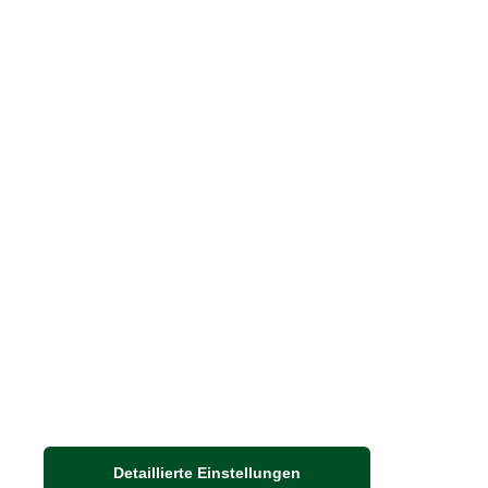
Blog "Die feine englische Art"
Print-Magazin
Blätterkatalog
Barbour Spezialseite
Häufige Fragen
Stellenangebote
Nachhaltigkeit bei THE BRITISH SHOP
Detaillierte Einstellungen