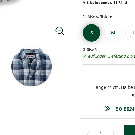
Artikelnummer:
11-3116
Größe wählen:
S
M
Größe S
auf Lager - Lieferung 2-5
Länge 74 cm, Halbe 
cm,
SO ERM