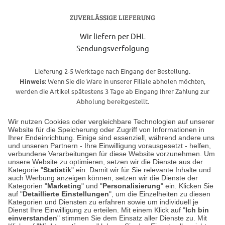
ZUVERLÄSSIGE LIEFERUNG
Wir liefern per DHL
Sendungsverfolgung
Lieferung 2-5 Werktage nach Eingang der Bestellung.
Hinweis:
Wenn Sie die Ware in unserer Filiale abholen möchten,
werden die Artikel spätestens 3 Tage ab Eingang Ihrer Zahlung zur
Abholung bereitgestellt.
Wir nutzen Cookies oder vergleichbare Technologien auf unserer
Website für die Speicherung oder Zugriff von Informationen in
Unser Geschäft in Meckenheim
Ihrer Endeinrichtung. Einige sind essenziell, während andere uns
und unseren Partnern - Ihre Einwilligung vorausgesetzt - helfen,
verbundene Verarbeitungen für diese Website vorzunehmen. Um
Auf dem Steinbüchel 6
unsere Website zu optimieren, setzen wir die Dienste aus der
53340 Meckenheim
Kategorie "
Statistik
" ein. Damit wir für Sie relevante Inhalte und
auch Werbung anzeigen können, setzen wir die Dienste der
Kategorien "
Marketing
" und "
Personalisierung
" ein. Klicken Sie
Montag bis Samstag 9:00 Uhr bis 18:00 Uhr
auf "
Detaillierte Einstellungen
", um die Einzelheiten zu diesen
Kategorien und Diensten zu erfahren sowie um individuell je
weitere Information
Dienst Ihre Einwilligung zu erteilen. Mit einem Klick auf "
Ich bin
einverstanden
" stimmen Sie dem Einsatz aller Dienste zu. Mit