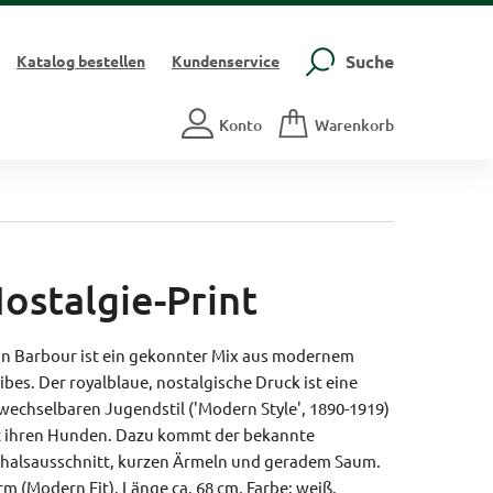
Suche
Katalog
bestellen
Kundenservice
Konto
Warenkorb
Nostalgie-Print
von Barbour ist ein gekonnter Mix aus modernem
es. Der royalblaue, nostalgische Druck ist eine
chselbaren Jugendstil ('Modern Style', 1890-1919)
it ihren Hunden. Dazu kommt der bekannte
dhalsausschnitt, kurzen Ärmeln und geradem Saum.
rm (Modern Fit).
Länge ca. 68 cm.
Farbe: weiß.