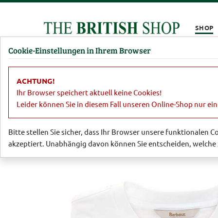
Kompletten Head der Seite überspringen
SHOP
Cookie-Einstellungen in Ihrem Browser
Damen
Herren
Barbour
Parfümerie
Lifestyl
ACHTUNG!
Sale
Damen
Blusen
Shirt mit 
Ihr Browser speichert aktuell keine Cookies!
Leider können Sie in diesem Fall unseren Online-Shop nur ei
Bitte stellen Sie sicher, dass Ihr Browser unsere funktionalen 
akzeptiert. Unabhängig davon können Sie entscheiden, welche 