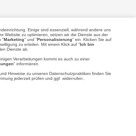
ndeinrichtung. Einige sind essenziell, während andere uns
e Website zu optimieren, setzen wir die Dienste aus der
 "
Marketing
" und "
Personalisierung
" ein. Klicken Sie auf
sere
Versand- und Zahlungsarten
illigung zu erteilen. Mit einem Klick auf "
Ich bin
llen Dienste ab.
einigen Verarbeitungen kommt es auch zu einer
llungen
" informieren.
n und Hinweise zu unseren Datenschutzpraktiken finden Sie
immung jederzeit prüfen und ggf. widerrufen..
reise inkl. ges. MwSt. / zzgl.
Versandkosten
er finden Sie uns im Netz