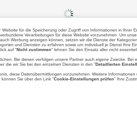
Website für die Speicherung oder Zugriff von Informationen in Ihrer E
n, verbundene Verarbeitungen für diese Website vorzunehmen. Um unser
nd auch Werbung anzeigen können, setzen wir die Dienste der Kategorien
Mehr erfahren
Un
gorien und Diensten zu erfahren sowie um individuell je Dienst Ihre Einw
ick auf "
Nicht zustimmen
" lehnen Sie den Einsatz aller nicht essentie
lichen. Bei diesen verfolgen unsere Partner auch eigene Zwecke. Bei 
Über uns
er die wir Sie bei den einzelnen Diensten in den "
Detaillierten Einste
AGB
rlaubnis, diese Datenübermittlungen vorzunehmen. Weitere Informatione
e können Sie über den Link "
Cookie-Einstellungen prüfen
" Ihre Zust
Datenschutz
Impressum
* P
Kontakt
Hi
Rücksendung von Waren
Umwelt und Entsorgung