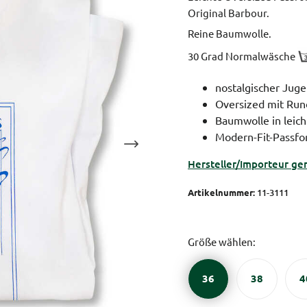
Original Barbour.
Reine Baumwolle.
30 Grad Normalwäsche
nostalgischer Jugen
Oversized mit Run
Baumwolle in leich
Modern-Fit-Passf
Hersteller/Importeur ge
Artikelnummer:
11-3111
Größe wählen:
36
38
4