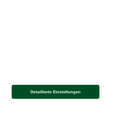
Häufige Fragen
Stellenangebote
Nachhaltigkeit bei THE BRITISH SHOP
Detaillierte Einstellungen
Adresse
Auf dem Steinbüchel 6
53340 Meckenheim