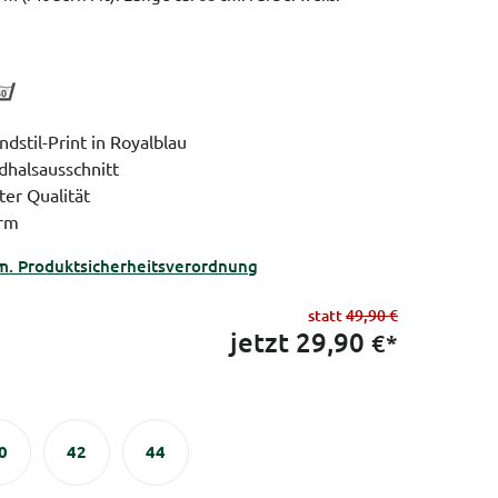
dstil-Print in Royalblau
dhalsausschnitt
ter Qualität
orm
m. Produktsicherheitsverordnung
statt
49,90 €
jetzt
29,90
€*
0
42
44