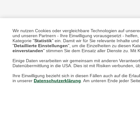
Wir nutzen Cookies oder vergleichbare Technologien auf unserer 
und unseren Partnern - Ihre Einwilligung vorausgesetzt - helfe
Kategorie "
Statistik
" ein. Damit wir für Sie relevante Inhalte u
Unsere Services für Sie
"
Detaillierte Einstellungen
", um die Einzelheiten zu diesen Kate
einverstanden
" stimmen Sie dem Einsatz aller Dienste zu. Mit Kl
Einige Daten verarbeiten wir gemeinsam mit anderen Verantwort
Online Magazin
Datenübermittlung in die USA. Dies ist mit Risiken verbunden, üb
Newsletter-Archiv
Ihre Einwilligung bezieht sich in diesen Fällen auch auf die E
in unserer
Datenschutzerklärung
. Am unteren Ende jeder Seit
Größenberater
Blog "Die feine englische Art"
Print-Magazin
Blätterkatalog
Barbour Spezialseite