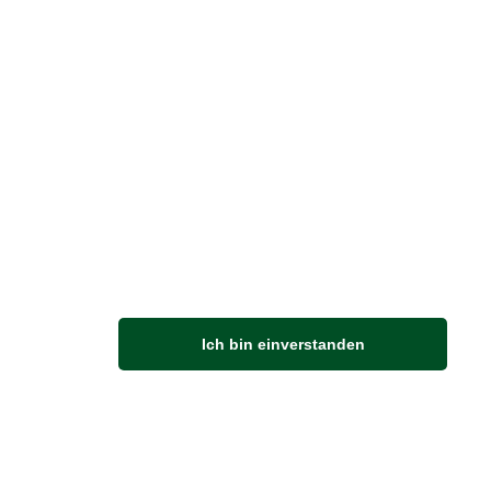
Vertrag widerrufen
M
Ich bin einverstanden
Anfahrt
Von der Autobahn 565 die Abfahrt Merl nehmen.
Richtung Meckenheim abbiegen.