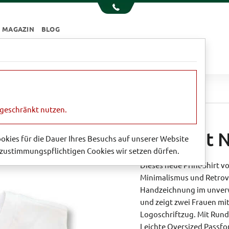
MAGAZIN
BLOG
e
Essen & Trinken
Garten
Sale
Nostalgie-Print
ngeschränkt nutzen.
Shirt mit 
Cookies für die Dauer Ihres Besuchs auf unserer Website
zustimmungspflichtigen Cookies wir setzen dürfen.
Dieses neue Print-Shirt 
Minimalismus und Retrovib
Handzeichnung im unverwe
und zeigt zwei Frauen m
Logoschriftzug. Mit Run
Leichte Oversized Passfo