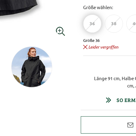
Größe wählen:
36
38
4
Größe 36
Leider vergriffen
Länge 91 cm, Halbe 
cm,
SO ERM