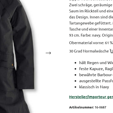
Zwei schräge, geräumige 
Saum im Rückteil und ei
das Design. Innen sind di
Tartangewebe gefüttert. 
Tasche und einer Innenta
93 cm.
Farbe: navy.
Origin
Obermaterial vorne: 61 %
30 Grad Normalwäsche
hält Regen und Wi
feste Kapuze, Rag
bewährte Barbour-
ausgestellte Passfo
klassisch in Navy
Hersteller/Importeur ge
Artikelnummer:
16-0687