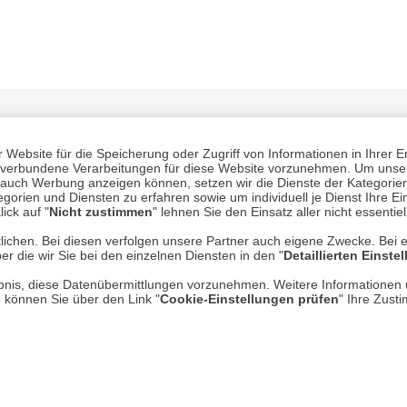
Website für die Speicherung oder Zugriff von Informationen in Ihrer E
n, verbundene Verarbeitungen für diese Website vorzunehmen. Um unser
nd auch Werbung anzeigen können, setzen wir die Dienste der Kategorien
gorien und Diensten zu erfahren sowie um individuell je Dienst Ihre Einw
ick auf "
Nicht zustimmen
" lehnen Sie den Einsatz aller nicht essentie
Mehr erfahren
Un
lichen. Bei diesen verfolgen unsere Partner auch eigene Zwecke. Bei 
er die wir Sie bei den einzelnen Diensten in den "
Detaillierten Einste
rlaubnis, diese Datenübermittlungen vorzunehmen. Weitere Informatione
Über uns
e können Sie über den Link "
Cookie-Einstellungen prüfen
" Ihre Zust
AGB
Datenschutz
Impressum