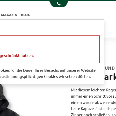
MAGAZIN
BLOG
e
Essen & Trinken
Garten
Sale
parka 'Heron'
ngeschränkt nutzen.
WASSERDICHT UND
Cookies für die Dauer Ihres Besuchs auf unserer Website
Regenpark
zustimmungspflichtigen Cookies wir setzen dürfen.
Mit diesem leichten Rege
immer einen Schritt vora
einem wasserabweisende
feste Kapuze lässt sich 
Zipper hoch schließen, s