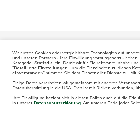
Wir nutzen Cookies oder vergleichbare Technologien auf unserer 
und unseren Partnern - Ihre Einwilligung vorausgesetzt - helfe
Kategorie "
Statistik
" ein. Damit wir für Sie relevante Inhalte u
"
Detaillierte Einstellungen
", um die Einzelheiten zu diesen Kate
einverstanden
" stimmen Sie dem Einsatz aller Dienste zu. Mit Kl
Unsere Services für Sie
Einige Daten verarbeiten wir gemeinsam mit anderen Verantwort
Datenübermittlung in die USA. Dies ist mit Risiken verbunden, üb
Ihre Einwilligung bezieht sich in diesen Fällen auch auf die E
Online Magazin
in unserer
Datenschutzerklärung
. Am unteren Ende jeder Seit
Newsletter-Archiv
Größenberater
Blog "Die feine englische Art"