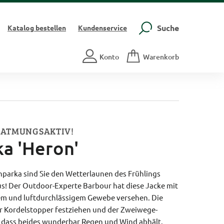
Suche
Katalog
bestellen
Kundenservice
Konto
Warenkorb
 ATMUNGSAKTIV!
a 'Heron'
nparka sind Sie den Wetterlaunen des Frühlings
us! Der Outdoor-Experte Barbour hat diese Jacke mit
m und luftdurchlässigem Gewebe versehen. Die
per Kordelstopper festziehen und der Zweiwege-
o dass beides wunderbar Regen und Wind abhält.