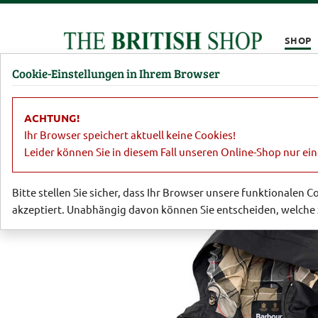
Kompletten Head der Seite überspringen
SHOP
Cookie-Einstellungen in Ihrem Browser
Damen
Herren
Barbour
Parfümerie
Lifestyl
ACHTUNG!
Barbour
Barbour für Damen
Regen
Ihr Browser speichert aktuell keine Cookies!
Leider können Sie in diesem Fall unseren Online-Shop nur ei
Bitte stellen Sie sicher, dass Ihr Browser unsere funktionalen 
akzeptiert. Unabhängig davon können Sie entscheiden, welche 