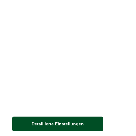
Print-Magazin
Blätterkatalog
Barbour Spezialseite
Häufige Fragen
Stellenangebote
Nachhaltigkeit bei THE BRITISH SHOP
Detaillierte Einstellungen