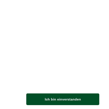
reise inkl. ges. MwSt. / zzgl.
Versandkosten
er finden Sie uns im Netz
Vertrag widerrufen
M
Ich bin einverstanden