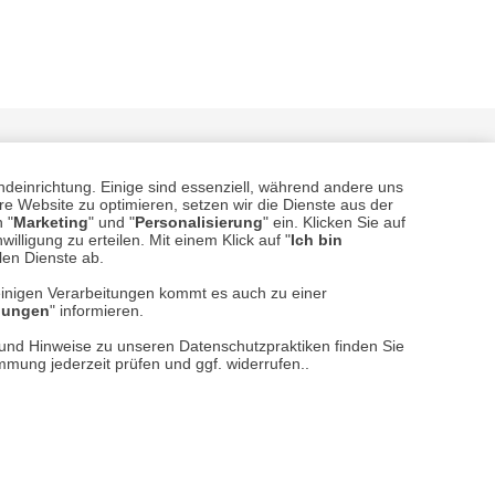
ndeinrichtung. Einige sind essenziell, während andere uns
e Website zu optimieren, setzen wir die Dienste aus der
 "
Marketing
" und "
Personalisierung
" ein. Klicken Sie auf
illigung zu erteilen. Mit einem Klick auf "
Ich bin
llen Dienste ab.
sere
Versand- und Zahlungsarten
einigen Verarbeitungen kommt es auch zu einer
llungen
" informieren.
n und Hinweise zu unseren Datenschutzpraktiken finden Sie
immung jederzeit prüfen und ggf. widerrufen..