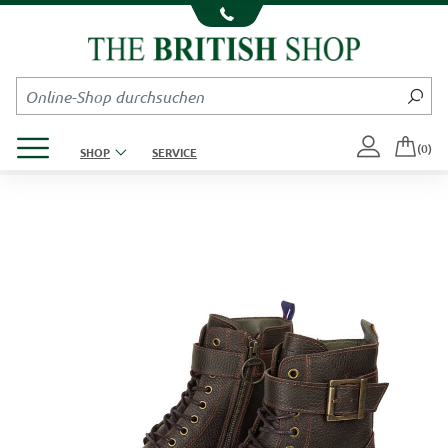
Kompletten Head der Seite überspringen
Produktmenü öffnen
(0)
SHOP
SERVICE