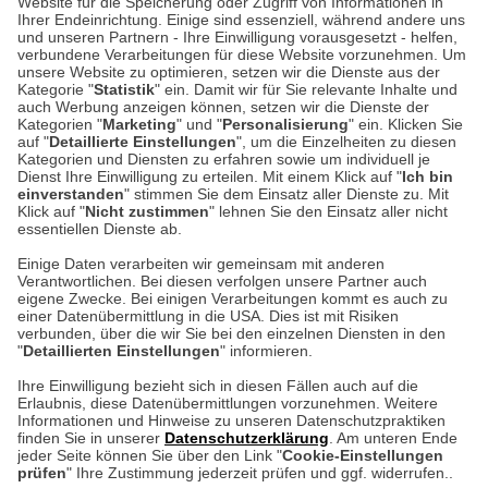
Website für die Speicherung oder Zugriff von Informationen in
Unser Geschäft in Meckenheim
Ihrer Endeinrichtung. Einige sind essenziell, während andere uns
und unseren Partnern - Ihre Einwilligung vorausgesetzt - helfen,
verbundene Verarbeitungen für diese Website vorzunehmen. Um
Auf dem Steinbüchel 6
unsere Website zu optimieren, setzen wir die Dienste aus der
53340 Meckenheim
Kategorie "
Statistik
" ein. Damit wir für Sie relevante Inhalte und
auch Werbung anzeigen können, setzen wir die Dienste der
Kategorien "
Marketing
" und "
Personalisierung
" ein. Klicken Sie
Montag bis Samstag 9:00 Uhr bis 18:00 Uhr
auf "
Detaillierte Einstellungen
", um die Einzelheiten zu diesen
Kategorien und Diensten zu erfahren sowie um individuell je
weitere Information
Dienst Ihre Einwilligung zu erteilen. Mit einem Klick auf "
Ich bin
einverstanden
" stimmen Sie dem Einsatz aller Dienste zu. Mit
Klick auf "
Nicht zustimmen
" lehnen Sie den Einsatz aller nicht
essentiellen Dienste ab.
Hier finden Sie uns im Netz
Einige Daten verarbeiten wir gemeinsam mit anderen
Verantwortlichen. Bei diesen verfolgen unsere Partner auch
eigene Zwecke. Bei einigen Verarbeitungen kommt es auch zu
einer Datenübermittlung in die USA. Dies ist mit Risiken
verbunden, über die wir Sie bei den einzelnen Diensten in den
Cookie-Einstellungen in Ihrem Browser
"
Detaillierten Einstellungen
" informieren.
AGB
Rücksendung von Waren
Datenschutz
Impressum
Ihre Einwilligung bezieht sich in diesen Fällen auch auf die
Kontakt
Umwelt und Entsorgung
Erlaubnis, diese Datenübermittlungen vorzunehmen. Weitere
ACHTUNG!
Informationen und Hinweise zu unseren Datenschutzpraktiken
Zur Echtheit von Bewertungen
Hinweisgeber-Schutzgesetz
finden Sie in unserer
Datenschutzerklärung
. Am unteren Ende
Ihr Browser speichert aktuell keine Cookies!
Barrierefreiheit unserer Website
jeder Seite können Sie über den Link "
Cookie-Einstellungen
Leider können Sie in diesem Fall unseren Online-Shop
prüfen
" Ihre Zustimmung jederzeit prüfen und ggf. widerrufen..