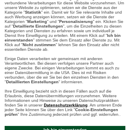
verbundene Verarbeitungen für diese Website vorzunehmen. Um
Auf dem Steinbüchel 6
unsere Website zu optimieren, setzen wir die Dienste aus der
53340 Meckenheim
Kategorie "
Statistik
" ein. Damit wir für Sie relevante Inhalte und
auch Werbung anzeigen können, setzen wir die Dienste der
Kategorien "
Marketing
" und "
Personalisierung
" ein. Klicken Sie
Montag bis Samstag 9:00 Uhr bis 18:00 Uhr
auf "
Detaillierte Einstellungen
", um die Einzelheiten zu diesen
Kategorien und Diensten zu erfahren sowie um individuell je
weitere Information
Dienst Ihre Einwilligung zu erteilen. Mit einem Klick auf "
Ich bin
einverstanden
" stimmen Sie dem Einsatz aller Dienste zu. Mit
Klick auf "
Nicht zustimmen
" lehnen Sie den Einsatz aller nicht
essentiellen Dienste ab.
Hier finden Sie uns im Netz
Einige Daten verarbeiten wir gemeinsam mit anderen
Verantwortlichen. Bei diesen verfolgen unsere Partner auch
eigene Zwecke. Bei einigen Verarbeitungen kommt es auch zu
einer Datenübermittlung in die USA. Dies ist mit Risiken
verbunden, über die wir Sie bei den einzelnen Diensten in den
Cookie-Einstellungen in Ihrem Browser
"
Detaillierten Einstellungen
" informieren.
AGB
Rücksendung von Waren
Datenschutz
Impressum
Ihre Einwilligung bezieht sich in diesen Fällen auch auf die
Kontakt
Umwelt und Entsorgung
Erlaubnis, diese Datenübermittlungen vorzunehmen. Weitere
ACHTUNG!
Informationen und Hinweise zu unseren Datenschutzpraktiken
Zur Echtheit von Bewertungen
Hinweisgeber-Schutzgesetz
finden Sie in unserer
Datenschutzerklärung
. Am unteren Ende
Ihr Browser speichert aktuell keine Cookies!
Barrierefreiheit unserer Website
jeder Seite können Sie über den Link "
Cookie-Einstellungen
Leider können Sie in diesem Fall unseren Online-Shop
prüfen
" Ihre Zustimmung jederzeit prüfen und ggf. widerrufen..
Letzte Aktualisierung des Shops
nur eingeschränkt nutzen.
am 06.08.2026 um 18:47
Ich bin einverstanden