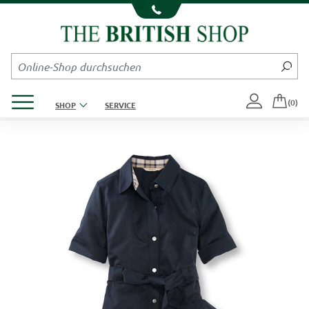
Kompletten Head der Seite überspringen
Produktmenü öffnen
(0)
SHOP
SERVICE