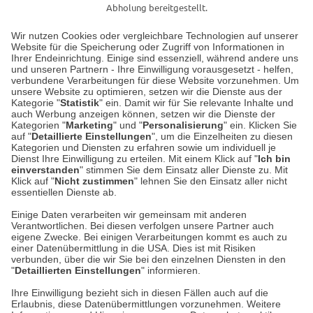
Abholung bereitgestellt.
Wir nutzen Cookies oder vergleichbare Technologien auf unserer
Website für die Speicherung oder Zugriff von Informationen in
Unser Geschäft in Meckenheim
Ihrer Endeinrichtung. Einige sind essenziell, während andere uns
und unseren Partnern - Ihre Einwilligung vorausgesetzt - helfen,
verbundene Verarbeitungen für diese Website vorzunehmen. Um
Auf dem Steinbüchel 6
unsere Website zu optimieren, setzen wir die Dienste aus der
53340 Meckenheim
Kategorie "
Statistik
" ein. Damit wir für Sie relevante Inhalte und
auch Werbung anzeigen können, setzen wir die Dienste der
Kategorien "
Marketing
" und "
Personalisierung
" ein. Klicken Sie
Montag bis Samstag 9:00 Uhr bis 18:00 Uhr
auf "
Detaillierte Einstellungen
", um die Einzelheiten zu diesen
Kategorien und Diensten zu erfahren sowie um individuell je
weitere Information
Dienst Ihre Einwilligung zu erteilen. Mit einem Klick auf "
Ich bin
einverstanden
" stimmen Sie dem Einsatz aller Dienste zu. Mit
Klick auf "
Nicht zustimmen
" lehnen Sie den Einsatz aller nicht
essentiellen Dienste ab.
Hier finden Sie uns im Netz
Einige Daten verarbeiten wir gemeinsam mit anderen
Verantwortlichen. Bei diesen verfolgen unsere Partner auch
eigene Zwecke. Bei einigen Verarbeitungen kommt es auch zu
einer Datenübermittlung in die USA. Dies ist mit Risiken
verbunden, über die wir Sie bei den einzelnen Diensten in den
Cookie-Einstellungen in Ihrem Browser
"
Detaillierten Einstellungen
" informieren.
AGB
Rücksendung von Waren
Datenschutz
Impressum
Ihre Einwilligung bezieht sich in diesen Fällen auch auf die
Kontakt
Umwelt und Entsorgung
Erlaubnis, diese Datenübermittlungen vorzunehmen. Weitere