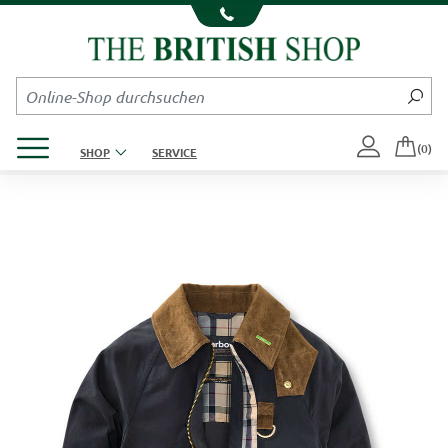
Kompletten Head der Seite überspringen
Produktmenü öffnen
(0)
SHOP
SERVICE