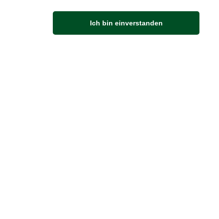
M
Ich bin einverstanden
Anfahrt
Von der Autobahn 565 die Abfahrt Merl nehmen.
Richtung Meckenheim abbiegen.
An der nächsten Kreuzung rechts abbiegen.
ZUVERLÄSSIGE LIEFERUNG
Wir liefern per DHL
Sendungsverfolgung