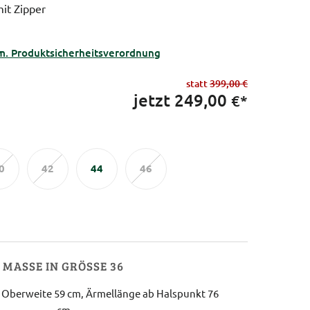
it Zipper
m. Produktsicherheitsverordnung
statt
399,00 €
jetzt
249,00
€*
0
42
44
46
MASSE IN GRÖSSE 36
 Oberweite 59 cm, Ärmellänge ab Halspunkt 76
cm