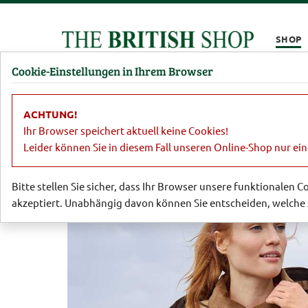
Kompletten Head der Seite überspringen
SHOP
Cookie-Einstellungen in Ihrem Browser
Damen
Herren
Barbour
Parfümerie
Lifestyl
ACHTUNG!
Garten
Country-Accessoires
Coole
Ihr Browser speichert aktuell keine Cookies!
Leider können Sie in diesem Fall unseren Online-Shop nur ei
Bitte stellen Sie sicher, dass Ihr Browser unsere funktionalen 
akzeptiert. Unabhängig davon können Sie entscheiden, welche 