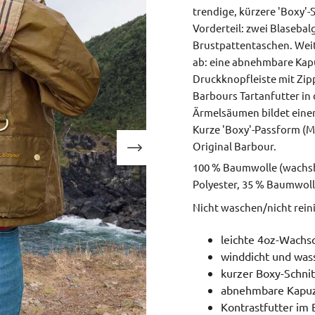
trendige, kürzere 'Boxy'
Vorderteil: zwei Blasebal
Brustpattentaschen. Wei
ab: eine abnehmbare Kapu
Druckknopfleiste mit Zip
Barbours Tartanfutter in
Ärmelsäumen bildet einen
Kurze 'Boxy'-Passform (M
Original Barbour.
100 % Baumwolle (wachsbe
Polyester, 35 % Baumwolle
Nicht waschen/nicht rei
leichte 4oz-Wachsq
winddicht und wa
kurzer Boxy-Schnit
abnehmbare Kapuz
Kontrastfutter im 