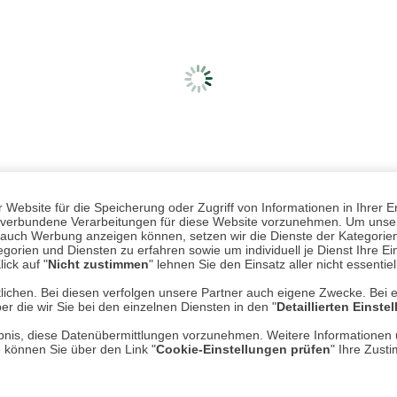
Website für die Speicherung oder Zugriff von Informationen in Ihrer E
n, verbundene Verarbeitungen für diese Website vorzunehmen. Um unser
nd auch Werbung anzeigen können, setzen wir die Dienste der Kategorien
gorien und Diensten zu erfahren sowie um individuell je Dienst Ihre Einw
ick auf "
Nicht zustimmen
" lehnen Sie den Einsatz aller nicht essentie
lichen. Bei diesen verfolgen unsere Partner auch eigene Zwecke. Bei 
er die wir Sie bei den einzelnen Diensten in den "
Detaillierten Einste
Mehr erfahren
Un
rlaubnis, diese Datenübermittlungen vorzunehmen. Weitere Informatione
e können Sie über den Link "
Cookie-Einstellungen prüfen
" Ihre Zust
Über uns