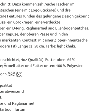
-Schnitt. Dazu kommen zahlreiche Taschen im
gtaschen (eine mit Logo-Stickerei) und drei
tere Features runden das gelungene Design gekonnt
ze, ein Cordkragen, eine verdeckte
per, ein D-Ring, Raglanärmel und Ellenbogenpatches.
 der Kapuze, der oberen Passe und in den
 markanten Kontrast! Mit einer Zipper-Innentasche.
odern Fit)
Länge ca. 58 cm.
Farbe: light khaki.
schichtet, 4oz-Qualität). Futter oben: 65 %
; Ärmelfutter und Futter unten: 100 % Polyester.
nigen
ualität
sserabweisend
t
e und Raglanärmel
Barbour Tartan