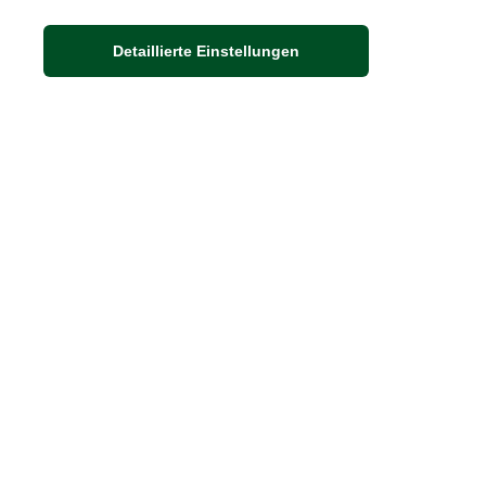
Detaillierte Einstellungen
Adresse
Auf dem Steinbüchel 6
53340 Meckenheim
DIE FEINE ENGLISCHE ART
30 Jahre britische Lebensart
Exklusives Sortiment