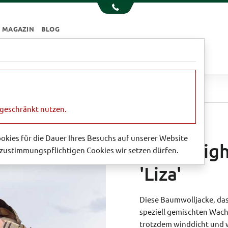
MAGAZIN
BLOG
e
Essen & Trinken
Garten
Sale
 Lightweight-Wachsjacke 'Liza'
ngeschränkt nutzen.
VON BARBOUR
Cookies für die Dauer Ihres Besuchs auf unserer Website
Coole Lig
zustimmungspflichtigen Cookies wir setzen dürfen.
'Liza'
Diese Baumwolljacke, das 
speziell gemischten Wachs
trotzdem winddicht und w