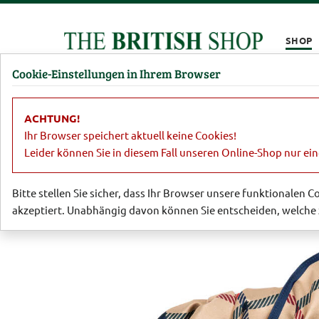
Kompletten Head der Seite überspringen
SHOP
Cookie-Einstellungen in Ihrem Browser
Damen
Herren
Barbour
Parfümerie
Lifestyl
ACHTUNG!
Barbour
Barbour für Damen
Anges
Ihr Browser speichert aktuell keine Cookies!
Leider können Sie in diesem Fall unseren Online-Shop nur ei
Bitte stellen Sie sicher, dass Ihr Browser unsere funktionalen 
akzeptiert. Unabhängig davon können Sie entscheiden, welche 