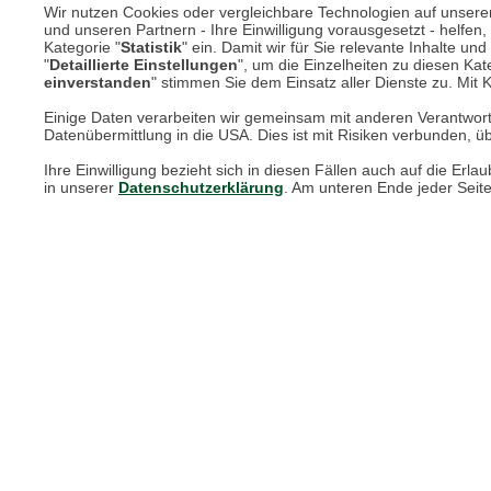
Wir nutzen Cookies oder vergleichbare Technologien auf unserer 
und unseren Partnern - Ihre Einwilligung vorausgesetzt - helfe
Kategorie "
Statistik
" ein. Damit wir für Sie relevante Inhalte u
Online Magazin
"
Detaillierte Einstellungen
", um die Einzelheiten zu diesen Kate
einverstanden
" stimmen Sie dem Einsatz aller Dienste zu. Mit Kl
Newsletter-Archiv
Einige Daten verarbeiten wir gemeinsam mit anderen Verantwort
Datenübermittlung in die USA. Dies ist mit Risiken verbunden, üb
Größenberater
Ihre Einwilligung bezieht sich in diesen Fällen auch auf die E
Blog "Die feine englische Art"
in unserer
Datenschutzerklärung
. Am unteren Ende jeder Seit
Print-Magazin
Blätterkatalog
Barbour Spezialseite
Häufige Fragen
Stellenangebote
Nachhaltigkeit bei THE BRITISH SHOP