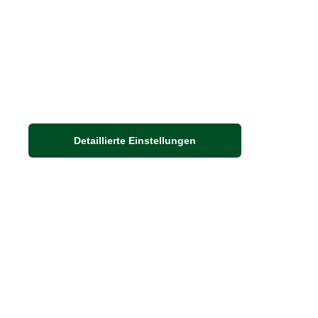
Detaillierte Einstellungen
Adresse
Auf dem Steinbüchel 6
53340 Meckenheim
DIE FEINE ENGLISCHE ART