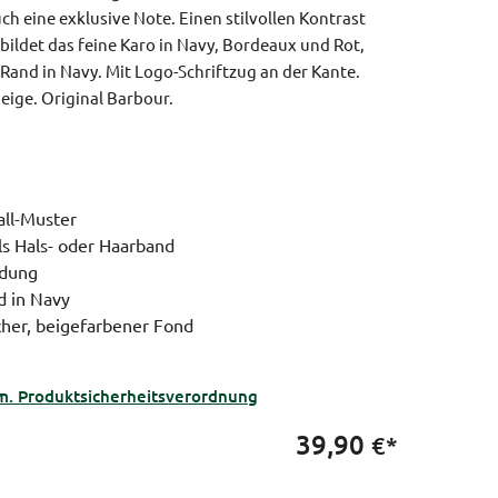
h eine exklusive Note. Einen stilvollen Kontrast
ildet das feine Karo in Navy, Bordeaux und Rot,
Rand in Navy. Mit Logo-Schriftzug an der Kante.
beige.
Original Barbour.
all-Muster
als Hals- oder Haarband
ndung
 in Navy
cher, beigefarbener Fond
m. Produktsicherheitsverordnung
39,90
€*