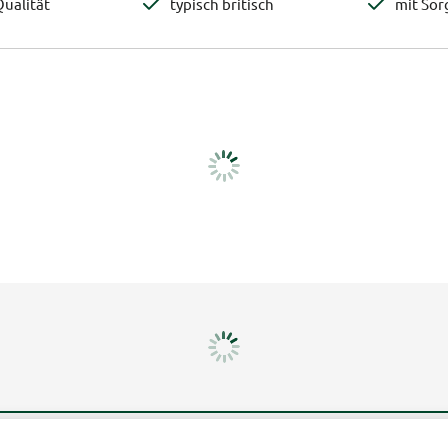
ualität
typisch britisch
mit Sor
Mehr erfahren
Un