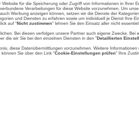
Website für die Speicherung oder Zugriff von Informationen in Ihrer E
n, verbundene Verarbeitungen für diese Website vorzunehmen. Um unser
nd auch Werbung anzeigen können, setzen wir die Dienste der Kategorien
Über uns
gorien und Diensten zu erfahren sowie um individuell je Dienst Ihre Einw
ick auf "
Nicht zustimmen
" lehnen Sie den Einsatz aller nicht essentie
AGB
lichen. Bei diesen verfolgen unsere Partner auch eigene Zwecke. Bei 
er die wir Sie bei den einzelnen Diensten in den "
Detaillierten Einste
Datenschutz
rlaubnis, diese Datenübermittlungen vorzunehmen. Weitere Informatione
Impressum
e können Sie über den Link "
Cookie-Einstellungen prüfen
" Ihre Zust
* P
Kontakt
Hi
Rücksendung von Waren
Umwelt und Entsorgung
Zur Echtheit von Bewertungen
Hinweisgeber-Schutzgesetz
Barrierefreiheit unserer Website
Gesetzliche Gewährleistung