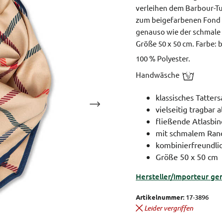
verleihen dem Barbour-Tuc
zum beigefarbenen Fond b
genauso wie der schmale 
Größe 50 x 50 cm.
Farbe: 
100 % Polyester.
Handwäsche
klassisches Tatters
vielseitig tragbar 
fließende Atlasbi
mit schmalem Rand
kombinierfreundli
Größe 50 x 50 cm
Hersteller/Importeur ge
Artikelnummer:
17-3896
Leider vergriffen