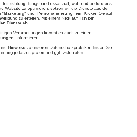
ndeinrichtung. Einige sind essenziell, während andere uns
e Website zu optimieren, setzen wir die Dienste aus der
 "
Marketing
" und "
Personalisierung
" ein. Klicken Sie auf
illigung zu erteilen. Mit einem Klick auf "
Ich bin
llen Dienste ab.
einigen Verarbeitungen kommt es auch zu einer
llungen
" informieren.
n und Hinweise zu unseren Datenschutzpraktiken finden Sie
immung jederzeit prüfen und ggf. widerrufen..
reise inkl. ges. MwSt. / zzgl.
Versandkosten
er finden Sie uns im Netz
Vertrag widerrufen