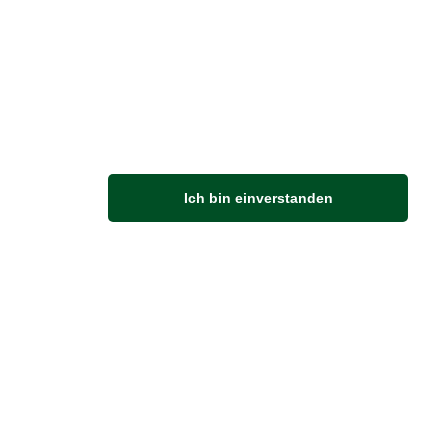
M
Ich bin einverstanden
Anfahrt
Von der Autobahn 565 die Abfahrt Merl nehmen.
Richtung Meckenheim abbiegen.
An der nächsten Kreuzung rechts abbiegen.
ZUVERLÄSSIGE LIEFERUNG