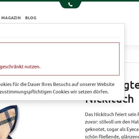
MAGAZIN
BLOG
e
Essen & Trinken
Garten
Sale
agtes Tattersall-Nickituch
ngeschränkt nutzen.
Angesagtes
Cookies für die Dauer Ihres Besuchs auf unserer Website
zustimmungspflichtigen Cookies wir setzen dürfen.
Nickituch
Das Nickituch feiert sein 
zuvor: stilvoll um den H
geknotet, sogar als Eyeca
schön fließende, glänzen