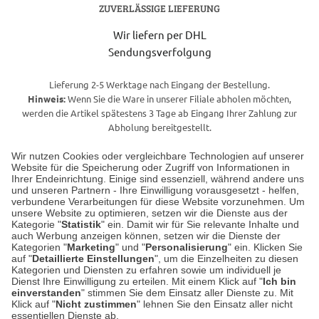
ZUVERLÄSSIGE LIEFERUNG
Wir liefern per DHL
Sendungsverfolgung
Lieferung 2-5 Werktage nach Eingang der Bestellung.
Hinweis:
Wenn Sie die Ware in unserer Filiale abholen möchten,
werden die Artikel spätestens 3 Tage ab Eingang Ihrer Zahlung zur
Abholung bereitgestellt.
Wir nutzen Cookies oder vergleichbare Technologien auf unserer
Website für die Speicherung oder Zugriff von Informationen in
Unser Geschäft in Meckenheim
Ihrer Endeinrichtung. Einige sind essenziell, während andere uns
und unseren Partnern - Ihre Einwilligung vorausgesetzt - helfen,
verbundene Verarbeitungen für diese Website vorzunehmen. Um
Auf dem Steinbüchel 6
unsere Website zu optimieren, setzen wir die Dienste aus der
53340 Meckenheim
Kategorie "
Statistik
" ein. Damit wir für Sie relevante Inhalte und
auch Werbung anzeigen können, setzen wir die Dienste der
Kategorien "
Marketing
" und "
Personalisierung
" ein. Klicken Sie
Montag bis Samstag 9:00 Uhr bis 18:00 Uhr
auf "
Detaillierte Einstellungen
", um die Einzelheiten zu diesen
Kategorien und Diensten zu erfahren sowie um individuell je
weitere Information
Dienst Ihre Einwilligung zu erteilen. Mit einem Klick auf "
Ich bin
einverstanden
" stimmen Sie dem Einsatz aller Dienste zu. Mit
Klick auf "
Nicht zustimmen
" lehnen Sie den Einsatz aller nicht
essentiellen Dienste ab.
Hier finden Sie uns im Netz