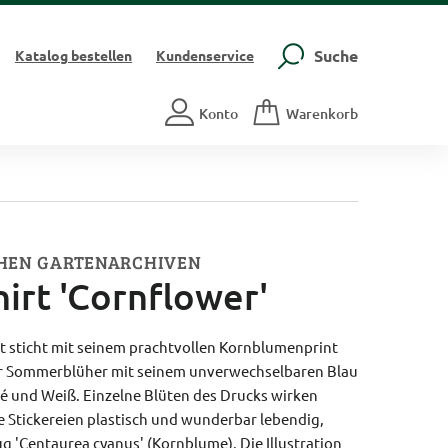
Suche
Katalog
bestellen
Kundenservice
Konto
Warenkorb
CHEN GARTENARCHIVEN
hirt 'Cornflower'
rt sticht mit seinem prachtvollen Kornblumenprint
er Sommerblüher mit seinem unverwechselbaren Blau
osé und Weiß. Einzelne Blüten des Drucks wirken
te Stickereien plastisch und wunderbar lebendig,
g 'Centaurea cyanus' (Kornblume). Die Illustration