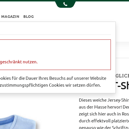
MAGAZIN
BLOG
e
Essen & Trinken
Garten
Sale
ngeschränkt nutzen.
AUS DEN KÖNIGLI
Cookies für die Dauer Ihres Besuchs auf unserer Website
Softes T-S
zustimmungspflichtigen Cookies wir setzen dürfen.
Dieses weiche Jersey-Shi
aus der Masse hervor! D
zeigt sich hier auch in R
durch effektvoll platzier
genauso wie der Schriftzu