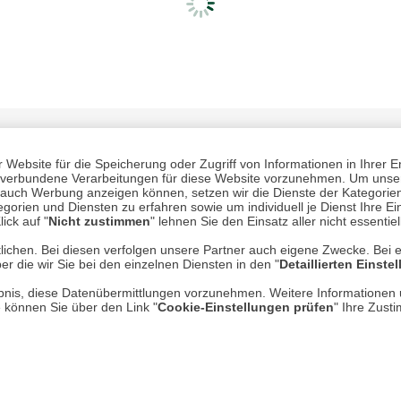
Website für die Speicherung oder Zugriff von Informationen in Ihrer E
n, verbundene Verarbeitungen für diese Website vorzunehmen. Um unser
nd auch Werbung anzeigen können, setzen wir die Dienste der Kategorien
gorien und Diensten zu erfahren sowie um individuell je Dienst Ihre Einw
ick auf "
Nicht zustimmen
" lehnen Sie den Einsatz aller nicht essentie
lichen. Bei diesen verfolgen unsere Partner auch eigene Zwecke. Bei 
Mehr erfahren
Un
er die wir Sie bei den einzelnen Diensten in den "
Detaillierten Einste
rlaubnis, diese Datenübermittlungen vorzunehmen. Weitere Informatione
Über uns
e können Sie über den Link "
Cookie-Einstellungen prüfen
" Ihre Zust
AGB
Datenschutz