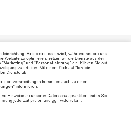
ndeinrichtung. Einige sind essenziell, während andere uns
e Website zu optimieren, setzen wir die Dienste aus der
 "
Marketing
" und "
Personalisierung
" ein. Klicken Sie auf
illigung zu erteilen. Mit einem Klick auf "
Ich bin
llen Dienste ab.
einigen Verarbeitungen kommt es auch zu einer
sere
Versand- und Zahlungsarten
llungen
" informieren.
n und Hinweise zu unseren Datenschutzpraktiken finden Sie
immung jederzeit prüfen und ggf. widerrufen..