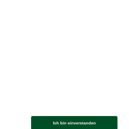
reise inkl. ges. MwSt. / zzgl.
Versandkosten
er finden Sie uns im Netz
Vertrag widerrufen
M
Ich bin einverstanden