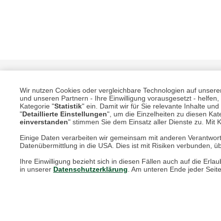
Wir nutzen Cookies oder vergleichbare Technologien auf unserer 
und unseren Partnern - Ihre Einwilligung vorausgesetzt - helfe
Kategorie "
Statistik
" ein. Damit wir für Sie relevante Inhalte u
"
Detaillierte Einstellungen
", um die Einzelheiten zu diesen Kate
einverstanden
" stimmen Sie dem Einsatz aller Dienste zu. Mit Kl
Einige Daten verarbeiten wir gemeinsam mit anderen Verantwort
Unsere Services für Sie
Datenübermittlung in die USA. Dies ist mit Risiken verbunden, üb
Ihre Einwilligung bezieht sich in diesen Fällen auch auf die E
Online Magazin
in unserer
Datenschutzerklärung
. Am unteren Ende jeder Seit
Newsletter-Archiv
Größenberater