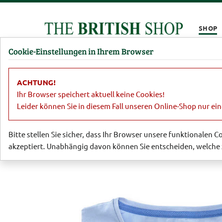
Kompletten Head der Seite überspringen
SHOP
Cookie-Einstellungen in Ihrem Browser
Damen
Herren
Barbour
Parfümerie
Lifestyl
ACHTUNG!
Relaunch
Softes T-Shirt 'Cornflower'
Ihr Browser speichert aktuell keine Cookies!
Leider können Sie in diesem Fall unseren Online-Shop nur ei
Bitte stellen Sie sicher, dass Ihr Browser unsere funktionalen 
akzeptiert. Unabhängig davon können Sie entscheiden, welche 