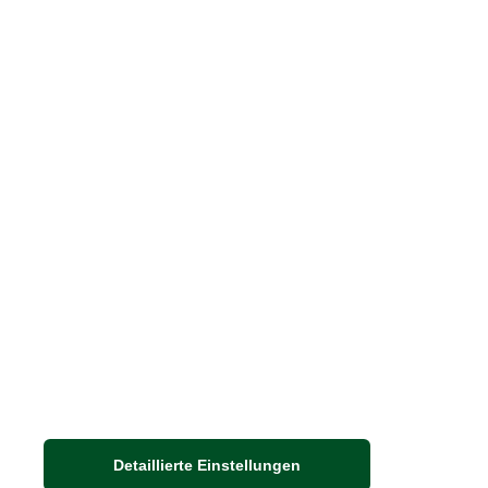
Blog "Die feine englische Art"
Print-Magazin
Blätterkatalog
Barbour Spezialseite
Häufige Fragen
Stellenangebote
Nachhaltigkeit bei THE BRITISH SHOP
Detaillierte Einstellungen