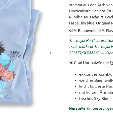
stammt aus den Archiven 
Horticultural Society' (R
Rundhalsausschnitt.
Leic
Farbe: sky blue.
Original 
95 % Baumwolle, 5 % Elas
The Royal Horticultural Soc
trade marks of The Royal H
222879/SC038262) and used
30 Grad Normalwäsche
exklusiver Kornbl
weicher Baumwoll
leicht taillierte Pa
mit kurzen Ärmeln
frisches Sky Blue
Hersteller/Importeur ge