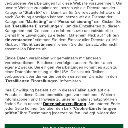
verbundene Verarbeitungen für diese Website vorzunehmen. Um
Auf dem Steinbüchel 6
unsere Website zu optimieren, setzen wir die Dienste aus der
53340 Meckenheim
Kategorie "
Statistik
" ein. Damit wir für Sie relevante Inhalte und
auch Werbung anzeigen können, setzen wir die Dienste der
Kategorien "
Marketing
" und "
Personalisierung
" ein. Klicken Sie
Montag bis Samstag 9:00 Uhr bis 18:00 Uhr
auf "
Detaillierte Einstellungen
", um die Einzelheiten zu diesen
Kategorien und Diensten zu erfahren sowie um individuell je
weitere Information
Dienst Ihre Einwilligung zu erteilen. Mit einem Klick auf "
Ich bin
einverstanden
" stimmen Sie dem Einsatz aller Dienste zu. Mit
Klick auf "
Nicht zustimmen
" lehnen Sie den Einsatz aller nicht
essentiellen Dienste ab.
Hier finden Sie uns im Netz
Einige Daten verarbeiten wir gemeinsam mit anderen
Verantwortlichen. Bei diesen verfolgen unsere Partner auch
eigene Zwecke. Bei einigen Verarbeitungen kommt es auch zu
einer Datenübermittlung in die USA. Dies ist mit Risiken
verbunden, über die wir Sie bei den einzelnen Diensten in den
Cookie-Einstellungen in Ihrem Browser
"
Detaillierten Einstellungen
" informieren.
AGB
Rücksendung von Waren
Datenschutz
Impressum
Ihre Einwilligung bezieht sich in diesen Fällen auch auf die
Kontakt
Umwelt und Entsorgung
Erlaubnis, diese Datenübermittlungen vorzunehmen. Weitere
ACHTUNG!
Informationen und Hinweise zu unseren Datenschutzpraktiken
Zur Echtheit von Bewertungen
Hinweisgeber-Schutzgesetz
finden Sie in unserer
Datenschutzerklärung
. Am unteren Ende
Ihr Browser speichert aktuell keine Cookies!
Barrierefreiheit unserer Website
jeder Seite können Sie über den Link "
Cookie-Einstellungen
Leider können Sie in diesem Fall unseren Online-Shop
prüfen
" Ihre Zustimmung jederzeit prüfen und ggf. widerrufen..
Letzte Aktualisierung des Shops
nur eingeschränkt nutzen.
am 07.08.2026 um 18:47