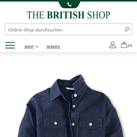
Kompletten Head der Seite überspringen
Produktmenü öffnen
(0)
SHOP
SERVICE