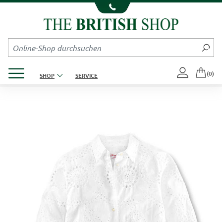
Kompletten Head der Seite überspringen
Produktmenü öffnen
(0)
SHOP
SERVICE