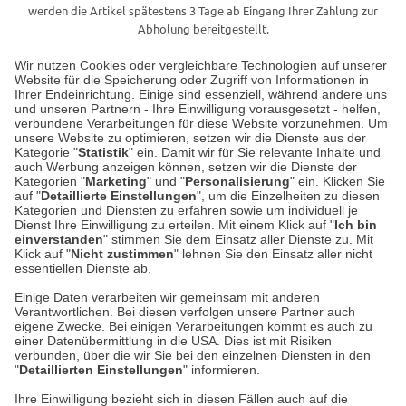
werden die Artikel spätestens 3 Tage ab Eingang Ihrer Zahlung zur
Abholung bereitgestellt.
Wir nutzen Cookies oder vergleichbare Technologien auf unserer
Website für die Speicherung oder Zugriff von Informationen in
Unser Geschäft in Meckenheim
Ihrer Endeinrichtung. Einige sind essenziell, während andere uns
und unseren Partnern - Ihre Einwilligung vorausgesetzt - helfen,
verbundene Verarbeitungen für diese Website vorzunehmen. Um
Auf dem Steinbüchel 6
unsere Website zu optimieren, setzen wir die Dienste aus der
53340 Meckenheim
Kategorie "
Statistik
" ein. Damit wir für Sie relevante Inhalte und
auch Werbung anzeigen können, setzen wir die Dienste der
Kategorien "
Marketing
" und "
Personalisierung
" ein. Klicken Sie
Montag bis Samstag 9:00 Uhr bis 18:00 Uhr
auf "
Detaillierte Einstellungen
", um die Einzelheiten zu diesen
Kategorien und Diensten zu erfahren sowie um individuell je
weitere Information
Dienst Ihre Einwilligung zu erteilen. Mit einem Klick auf "
Ich bin
einverstanden
" stimmen Sie dem Einsatz aller Dienste zu. Mit
Klick auf "
Nicht zustimmen
" lehnen Sie den Einsatz aller nicht
essentiellen Dienste ab.
Hier finden Sie uns im Netz
Einige Daten verarbeiten wir gemeinsam mit anderen
Verantwortlichen. Bei diesen verfolgen unsere Partner auch
eigene Zwecke. Bei einigen Verarbeitungen kommt es auch zu
einer Datenübermittlung in die USA. Dies ist mit Risiken
verbunden, über die wir Sie bei den einzelnen Diensten in den
Cookie-Einstellungen in Ihrem Browser
"
Detaillierten Einstellungen
" informieren.
AGB
Rücksendung von Waren
Datenschutz
Impressum
Ihre Einwilligung bezieht sich in diesen Fällen auch auf die