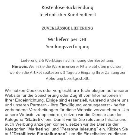
Kostenlose Rücksendung
Telefonischer Kundendienst
ZUVERLÄSSIGE LIEFERUNG
Wir liefern per DHL
Sendungsverfolgung
Lieferung 2-5 Werktage nach Eingang der Bestellung.
Hinweis:
Wenn Sie die Ware in unserer Filiale abholen möchten,
werden die Artikel spätestens 3 Tage ab Eingang Ihrer Zahlung zur
Abholung bereitgestellt.
Wir nutzen Cookies oder vergleichbare Technologien auf unserer
Website für die Speicherung oder Zugriff von Informationen in
Unser Geschäft in Meckenheim
Ihrer Endeinrichtung. Einige sind essenziell, während andere uns
und unseren Partnern - Ihre Einwilligung vorausgesetzt - helfen,
verbundene Verarbeitungen für diese Website vorzunehmen. Um
Auf dem Steinbüchel 6
unsere Website zu optimieren, setzen wir die Dienste aus der
53340 Meckenheim
Kategorie "
Statistik
" ein. Damit wir für Sie relevante Inhalte und
auch Werbung anzeigen können, setzen wir die Dienste der
Kategorien "
Marketing
" und "
Personalisierung
" ein. Klicken Sie
Montag bis Samstag 9:00 Uhr bis 18:00 Uhr
auf "
Detaillierte Einstellungen
", um die Einzelheiten zu diesen