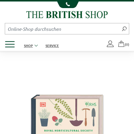
Kompletten Head der Seite überspringen
Produktmenü öffnen
(0)
SHOP
SERVICE