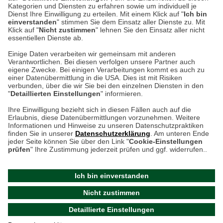
Kategorien und Diensten zu erfahren sowie um individuell je
weitere Information
Dienst Ihre Einwilligung zu erteilen. Mit einem Klick auf "
Ich bin
einverstanden
" stimmen Sie dem Einsatz aller Dienste zu. Mit
Klick auf "
Nicht zustimmen
" lehnen Sie den Einsatz aller nicht
essentiellen Dienste ab.
Hier finden Sie uns im Netz
Einige Daten verarbeiten wir gemeinsam mit anderen
Verantwortlichen. Bei diesen verfolgen unsere Partner auch
eigene Zwecke. Bei einigen Verarbeitungen kommt es auch zu
einer Datenübermittlung in die USA. Dies ist mit Risiken
verbunden, über die wir Sie bei den einzelnen Diensten in den
Cookie-Einstellungen in Ihrem Browser
"
Detaillierten Einstellungen
" informieren.
AGB
Rücksendung von Waren
Datenschutz
Impressum
Ihre Einwilligung bezieht sich in diesen Fällen auch auf die
Kontakt
Umwelt und Entsorgung
Erlaubnis, diese Datenübermittlungen vorzunehmen. Weitere
ACHTUNG!
Informationen und Hinweise zu unseren Datenschutzpraktiken
Zur Echtheit von Bewertungen
Hinweisgeber-Schutzgesetz
finden Sie in unserer
Datenschutzerklärung
. Am unteren Ende
Ihr Browser speichert aktuell keine Cookies!
Barrierefreiheit unserer Website
jeder Seite können Sie über den Link "
Cookie-Einstellungen
Leider können Sie in diesem Fall unseren Online-Shop
prüfen
" Ihre Zustimmung jederzeit prüfen und ggf. widerrufen..
Letzte Aktualisierung des Shops
nur eingeschränkt nutzen.
am 09.08.2026 um 17:17
Ich bin einverstanden
Bitte stellen Sie sicher, dass Ihr Browser unsere funktionalen
©
2024 THE BRITISH SHOP
Nicht zustimmen
Cookies für die Dauer Ihres Besuchs auf unserer Website
Versandhandel GmbH & Co. KG
Detaillierte Einstellungen
akzeptiert. Unabhängig davon können Sie entscheiden,
Aktuelle Cookie-Einstellungen prüfen