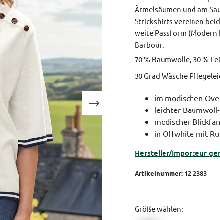
Ärmelsäumen und am Saum
Strickshirts vereinen bei
weite Passform (Modern F
Barbour.
70 % Baumwolle, 30 % Le
30 Grad Wäsche Pflegele
im modischen Over
leichter Baumwoll
modischer Blickfan
in Offwhite mit Ru
Hersteller/Importeur ge
Artikelnummer:
12-2383
Größe wählen: