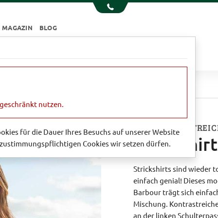
MAGAZIN
BLOG
e
Essen & Trinken
Garten
Sale
t von Barbour
ngeschränkt nutzen.
MIT KONTRASTREIC
Cookies für die Dauer Ihres Besuchs auf unserer Website
Strickshir
zustimmungspflichtigen Cookies wir setzen dürfen.
Strickshirts sind wieder 
einfach genial! Dieses mo
Barbour trägt sich einfa
Mischung. Kontrastreiche
an der linken Schulterpa