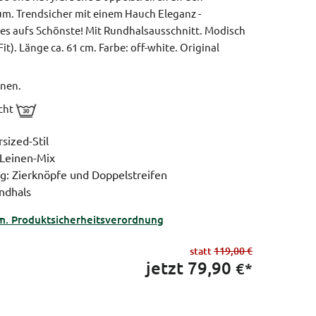
. Trendsicher mit einem Hauch Eleganz -
des aufs Schönste! Mit Rundhalsausschnitt.
Modisch
it).
Länge ca. 61 cm.
Farbe: off-white.
Original
inen.
icht
sized-Stil
-Leinen-Mix
g: Zierknöpfe und Doppelstreifen
ndhals
m. Produktsicherheitsverordnung
statt
119,00 €
jetzt
79,90
€*