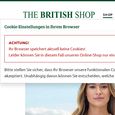
Kompletten Head der Seite überspringen
SHOP
Cookie-Einstellungen in Ihrem Browser
Damen
Herren
Barbour
Parfümerie
Lifestyl
ACHTUNG!
Sale
Damen
Blusen
Strickshir
Ihr Browser speichert aktuell keine Cookies!
Leider können Sie in diesem Fall unseren Online-Shop nur ei
Bitte stellen Sie sicher, dass Ihr Browser unsere funktionalen 
akzeptiert. Unabhängig davon können Sie entscheiden, welche 