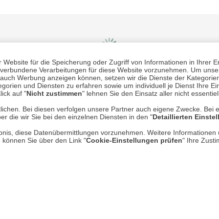
Website für die Speicherung oder Zugriff von Informationen in Ihrer E
n, verbundene Verarbeitungen für diese Website vorzunehmen. Um unser
nd auch Werbung anzeigen können, setzen wir die Dienste der Kategorien
gorien und Diensten zu erfahren sowie um individuell je Dienst Ihre Einw
Mehr erfahren
Un
ick auf "
Nicht zustimmen
" lehnen Sie den Einsatz aller nicht essentie
lichen. Bei diesen verfolgen unsere Partner auch eigene Zwecke. Bei 
er die wir Sie bei den einzelnen Diensten in den "
Detaillierten Einste
Über uns
rlaubnis, diese Datenübermittlungen vorzunehmen. Weitere Informatione
AGB
e können Sie über den Link "
Cookie-Einstellungen prüfen
" Ihre Zust
Datenschutz
Impressum
* P
Kontakt
Hi
Rücksendung von Waren