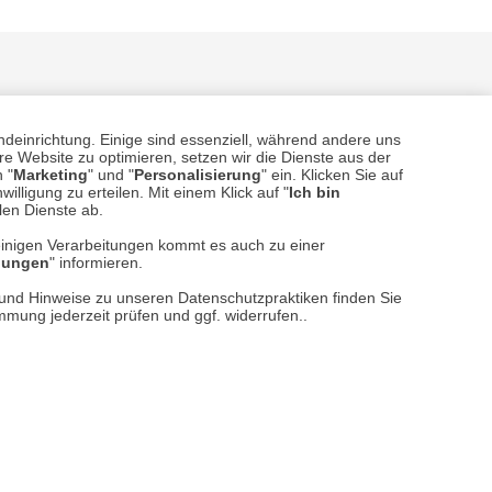
ndeinrichtung. Einige sind essenziell, während andere uns
e Website zu optimieren, setzen wir die Dienste aus der
 "
Marketing
" und "
Personalisierung
" ein. Klicken Sie auf
illigung zu erteilen. Mit einem Klick auf "
Ich bin
sere
Versand- und Zahlungsarten
llen Dienste ab.
einigen Verarbeitungen kommt es auch zu einer
llungen
" informieren.
n und Hinweise zu unseren Datenschutzpraktiken finden Sie
immung jederzeit prüfen und ggf. widerrufen..
reise inkl. ges. MwSt. / zzgl.
Versandkosten
er finden Sie uns im Netz