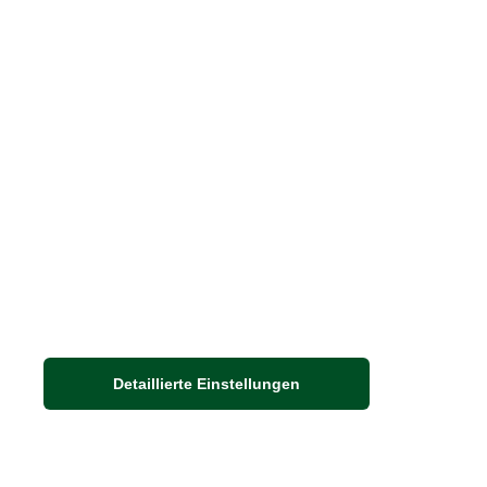
Barbour Spezialseite
Häufige Fragen
Stellenangebote
Nachhaltigkeit bei THE BRITISH SHOP
Detaillierte Einstellungen
Adresse