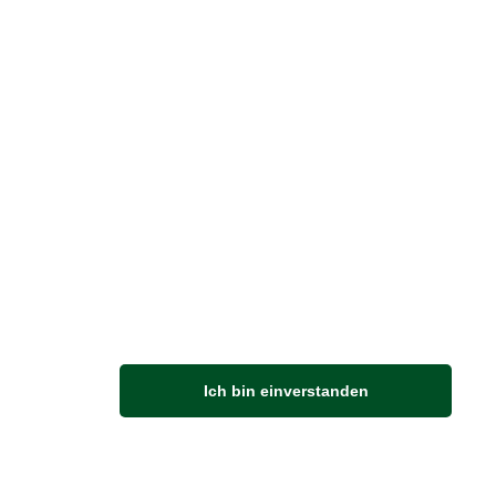
Vertrag widerrufen
M
Ich bin einverstanden
Anfahrt