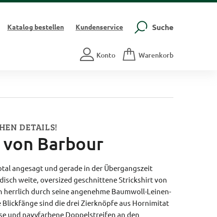
Suche
Katalog
bestellen
Kundenservice
Konto
Warenkorb
HEN DETAILS!
t von Barbour
total angesagt und gerade in der Übergangszeit
disch weite, oversized geschnittene Strickshirt von
ch herrlich durch seine angenehme Baumwoll-Leinen-
 Blickfänge sind die drei Zierknöpfe aus Hornimitat
sse und navyfarbene Doppelstreifen an den