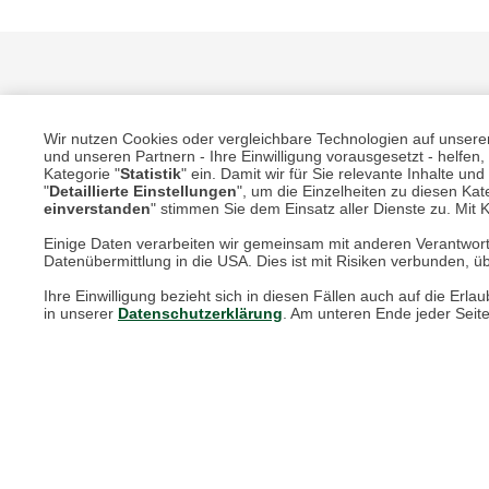
Wir nutzen Cookies oder vergleichbare Technologien auf unserer 
und unseren Partnern - Ihre Einwilligung vorausgesetzt - helfe
Kategorie "
Statistik
" ein. Damit wir für Sie relevante Inhalte u
"
Detaillierte Einstellungen
", um die Einzelheiten zu diesen Kate
Unsere Services für Sie
einverstanden
" stimmen Sie dem Einsatz aller Dienste zu. Mit Kl
Einige Daten verarbeiten wir gemeinsam mit anderen Verantwort
Datenübermittlung in die USA. Dies ist mit Risiken verbunden, üb
Online Magazin
Ihre Einwilligung bezieht sich in diesen Fällen auch auf die E
Newsletter-Archiv
in unserer
Datenschutzerklärung
. Am unteren Ende jeder Seit
Größenberater
Blog "Die feine englische Art"
Print-Magazin
Blätterkatalog