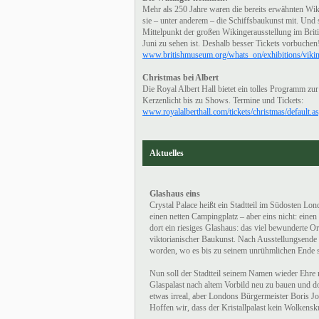
Mehr als 250 Jahre waren die bereits erwähnten Wik
sie – unter anderem – die Schiffsbaukunst mit. Und s
Mittelpunkt der großen Wikingerausstellung im Bri
Juni zu sehen ist. Deshalb besser Tickets vorbuchen
www.britishmuseum.org/whats_on/exhibitions/viki
Christmas bei Albert
Die Royal Albert Hall bietet ein tolles Programm zu
Kerzenlicht bis zu Shows. Termine und Tickets:
www.royalalberthall.com/tickets/christmas/default.a
Aktuelles
Glashaus eins
Crystal Palace heißt ein Stadtteil im Südosten Lo
einen netten Campingplatz – aber eins nicht: einen
dort ein riesiges Glashaus: das viel bewunderte O
viktorianischer Baukunst. Nach Ausstellungsende
worden, wo es bis zu seinem unrühmlichen Ende s
Nun soll der Stadtteil seinem Namen wieder Ehre 
Glaspalast nach altem Vorbild neu zu bauen und d
etwas irreal, aber Londons Bürgermeister Boris Jo
Hoffen wir, dass der Kristallpalast kein Wolkensk