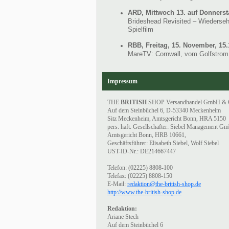
ARD, Mittwoch 13. auf Donnerst
Brideshead Revisited – Wiederse
Spielfilm
RBB, Freitag, 15. November, 15.
MareTV: Cornwall, vom Golfstrom
Impressum
THE
BRITISH
SHOP Versandhandel GmbH & 
Auf dem Steinbüchel 6, D-53340 Meckenheim
Sitz Meckenheim, Amtsgericht Bonn, HRA 5150
pers. haft. Gesellschafter: Siebel Management G
Amtsgericht Bonn, HRB 10661,
Geschäftsführer: Elisabeth Siebel, Wolf Siebel
UST-ID-Nr.: DE214667447
Telefon: (02225) 8808-100
Telefax: (02225) 8808-150
E-Mail:
redaktion@the-british-shop.de
http://www.the-british-shop.de
Redaktion:
Ariane Stech
Auf dem Steinbüchel 6