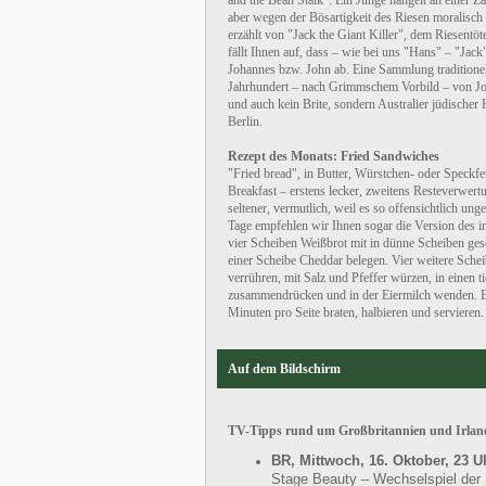
and the Bean Stalk": Ein Junge hangelt an einer Z
aber wegen der Bösartigkeit des Riesen moralisch
erzählt von "Jack the Giant Killer", dem Riesentöte
fällt Ihnen auf, dass – wie bei uns "Hans" – "Jack
Johannes bzw. John ab. Eine Sammlung traditione
Jahrhundert – nach Grimmschem Vorbild – von Jo
und auch kein Brite, sondern Australier jüdischer
Berlin.
Rezept des Monats: Fried Sandwiches
"Fried bread", in Butter, Würstchen- oder Speckfe
Breakfast – erstens lecker, zweitens Resteverwert
seltener, vermutlich, weil es so offensichtlich un
Tage empfehlen wir Ihnen sogar die Version des i
vier Scheiben Weißbrot mit in dünne Scheiben ges
einer Scheibe Cheddar belegen. Vier weitere Schei
verrühren, mit Salz und Pfeffer würzen, in einen 
zusammendrücken und in der Eiermilch wenden. Butt
Minuten pro Seite braten, halbieren und servieren.
Auf dem Bildschirm
TV-Tipps rund um Großbritannien und Irlan
BR, Mittwoch, 16. Oktober, 23 U
Stage Beauty – Wechselspiel der 