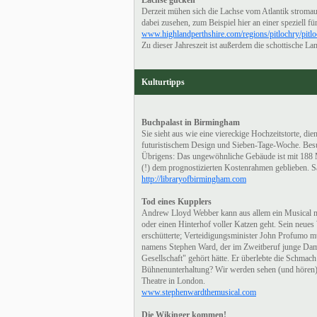
Lachse gucken
Derzeit mühen sich die Lachse vom Atlantik stromau
dabei zusehen, zum Beispiel hier an einer speziell fü
www.highlandperthshire.com/regions/pitlochry/pitl
Zu dieser Jahreszeit ist außerdem die schottische La
Kulturtipps
Buchpalast in Birmingham
Sie sieht aus wie eine viereckige Hochzeitstorte, di
futuristischem Design und Sieben-Tage-Woche. Besu
Übrigens: Das ungewöhnliche Gebäude ist mit 188 Mi
(!) dem prognostizierten Kostenrahmen geblieben. S
http://libraryofbirmingham.com
Tod eines Kupplers
Andrew Lloyd Webber kann aus allem ein Musical mac
oder einen Hinterhof voller Katzen geht. Sein neues
erschütterte; Verteidigungsminister John Profumo m
namens Stephen Ward, der im Zweitberuf junge Damen
Gesellschaft" gehört hätte. Er überlebte die Schmach n
Bühnenunterhaltung? Wir werden sehen (und hören),
Theatre in London.
www.stephenwardthemusical.com
Die Wikinger kommen!