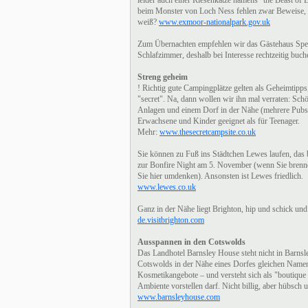
leider auch einer Riesenkatze namens "the Beast of 
beim Monster von Loch Ness fehlen zwar Beweise, un
weiß?
www.exmoor-nationalpark.gov.uk
Zum Übernachten empfehlen wir das Gästehaus Spears
Schlafzimmer, deshalb bei Interesse rechtzeitig buc
Streng geheim
! Richtig gute Campingplätze gelten als Geheimtipps
"secret". Na, dann wollen wir ihn mal verraten: Schö
Anlagen und einem Dorf in der Nähe (mehrere Pubs zur
Erwachsene und Kinder geeignet als für Teenager.
Mehr:
www.thesecretcampsite.co.uk
Sie können zu Fuß ins Städtchen Lewes laufen, das b
zur Bonfire Night am 5. November (wenn Sie bren
Sie hier umdenken). Ansonsten ist Lewes friedlich.
www.lewes.co.uk
Ganz in der Nähe liegt Brighton, hip und schick und
de.visitbrighton.com
Ausspannen in den Cotswolds
Das Landhotel Barnsley House steht nicht in Barnsle
Cotswolds in der Nähe eines Dorfes gleichen Namens
Kosmetikangebote – und versteht sich als "boutique 
Ambiente vorstellen darf. Nicht billig, aber hübsch
www.barnsleyhouse.com