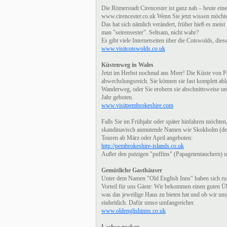
Die Römerstadt Cirencester ist ganz nah – heute ei
www.cirencester.co.uk Wenn Sie jetzt wissen möcht
Das hat sich nämlich verändert, früher hieß es meist 
man "seirensester". Seltsam, nicht wahr?
Es gibt viele Internetseiten über die Cotswolds, dies
www.visitcotswolds.co.uk
Küstenweg in Wales
Jetzt im Herbst nochmal ans Meer! Die Küste von Pe
abwechslungsreich. Sie können sie fast komplett abl
Wanderweg, oder Sie erobern sie abschnittsweise u
Jahr geboten.
www.visitpembrokeshire.com
Falls Sie im Frühjahr oder später hinfahren möchten,
skandinavisch anmutende Namen wie Skokholm (denn
Touren ab März oder April angeboten:
http://pembrokeshire-islands.co.uk
Außer den putzigen "puffins" (Papageientauchern) u
Gemütliche Gasthäuser
Unter dem Namen "Old English Inns" haben sich r
Vorteil für uns Gäste: Wir bekommen einen guten Ü
was das jeweilige Haus zu bieten hat und ob wir un
einheitlich. Dafür umso umfangreicher.
www.oldenglishinns.co.uk