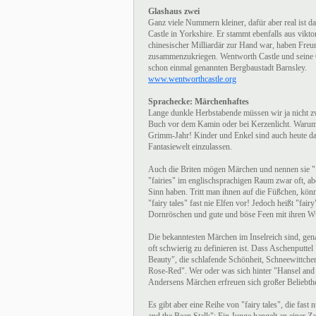
Glashaus zwei
Ganz viele Nummern kleiner, dafür aber real ist 
Castle in Yorkshire. Er stammt ebenfalls aus vikto
chinesischer Milliardär zur Hand war, haben Freu
zusammenzukriegen. Wentworth Castle und seine Gä
schon einmal genannten Bergbaustadt Barnsley.
www.wentworthcastle.org
Sprachecke: Märchenhaftes
Lange dunkle Herbstabende müssen wir ja nicht z
Buch vor dem Kamin oder bei Kerzenlicht. Warum
Grimm-Jahr! Kinder und Enkel sind auch heute dan
Fantasiewelt einzulassen.
Auch die Briten mögen Märchen und nennen sie "f
"fairies" im englischsprachigen Raum zwar oft, ab
Sinn haben. Tritt man ihnen auf die Füßchen, kön
"fairy tales" fast nie Elfen vor! Jedoch heißt "fa
Dornröschen und gute und böse Feen mit ihren W
Die bekanntesten Märchen im Inselreich sind, gen
oft schwierig zu definieren ist. Dass Aschenputtel
Beauty", die schlafende Schönheit, Schneewitt
Rose-Red". Wer oder was sich hinter "Hansel and 
Andersens Märchen erfreuen sich großer Beliebthe
Es gibt aber eine Reihe von "fairy tales", die fas