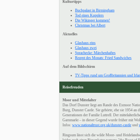
Kulturtipps
Buchpalast in Birmingham
Tod eines Kupplers
Die Wikinger kommen!
Christmas bei Albert
Aktuelles
Glashaus eins
Glashaus zwei
Sprachecke: Märchenhaftes
Rezept des Monats: Fried Sandwiches
Auf dem Bildschirm
TV-Tipps rund um Großbritannien und Irla
Reisefreuden
Moor und Mittelalter
Das Dorf Dunster liegt am Rande des Exmoor Nation
Burg, Dunster Castle. Sie gehörte, ehe sie 1954 an d
Generationen der Familie Luttrell. Der mittelalterlic
Garnmarkt – in dieser Gegend wurde früher mit Woll
Infos:
www.nationaltrust.org.uk/dunster-castle
und
Ringsum lässt sich die wilde Moor- und Heidelandsc