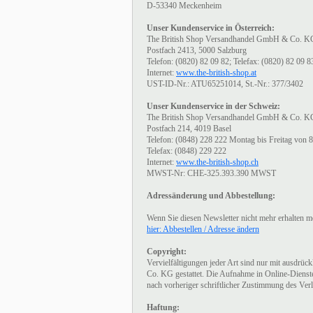
D-53340 Meckenheim
Unser Kundenservice in Österreich:
The British Shop Versandhandel GmbH & Co. K
Postfach 2413, 5000 Salzburg
Telefon: (0820) 82 09 82; Telefax: (0820) 82 09 8
Internet:
www.the-british-shop.at
UST-ID-Nr.: ATU65251014, St.-Nr.: 377/3402
Unser Kundenservice in der Schweiz:
The British Shop Versandhandel GmbH & Co. K
Postfach 214, 4019 Basel
Telefon: (0848) 228 222 Montag bis Freitag von 
Telefax: (0848) 229 222
Internet:
www.the-british-shop.ch
MWST-Nr: CHE-325.393.390 MWST
Adressänderung und Abbestellung:
Wenn Sie diesen Newsletter nicht mehr erhalten m
hier: Abbestellen / Adresse ändern
Copyright:
Vervielfältigungen jeder Art sind nur mit ausd
Co. KG gestattet. Die Aufnahme in Online-Dienste 
nach vorheriger schriftlicher Zustimmung des Verl
Haftung: