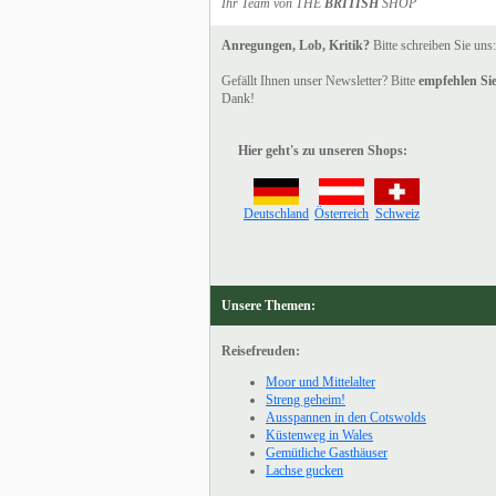
Ihr Team von THE
BRITISH
SHOP
Anregungen, Lob, Kritik?
Bitte schreiben Sie uns
Gefällt Ihnen unser Newsletter? Bitte
empfehlen Sie
Dank!
Hier geht's zu unseren Shops:
Deutschland
Österreich
Schweiz
Unsere Themen:
Reisefreuden:
Moor und Mittelalter
Streng geheim!
Ausspannen in den Cotswolds
Küstenweg in Wales
Gemütliche Gasthäuser
Lachse gucken