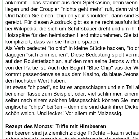
ankommt – das stammt aus dem Spielkasino, denn wenn 
liegen und der Croupier "nichts geht mehr" ruft, dann wird
Und haben Sie einen "chip on your shoulder", dann sind S
gereizt. Für diesen Ausdruck gibt es eine recht ausführli
bei Wikipedia, die sich um Schiffsbauer dreht und um ihr 
Holzspäne für den heimischen Herd mitzunehmen. Sie ist
kompliziert, dass wir sie Ihnen ersparen.
Als Verb bedeutet "to chip" in kleine Stücke hacken, "to ch
dagegen "sich einmischen". Diese Bedeutung spielt vermu
auf den Roulettetisch an, auf den man seine Jetons wirft 
von der Partie ist. Auch der Begriff "Blue Chip" aus der W
kommt passenderweise aus dem Kasino, da blaue Jetons
den höchsten Wert haben.
Ist etwas "chipped", so ist es angeschlagen und ein Teil ab
bei einer Tasse zum Beispiel, oder, viel schlimmer, eine
selbst nach einem solchen Missgeschick können Sie imm
englische "chips" beißen – denn die sind dank ihrer Dicke
schön weich. Und lecker! Vor allem mit Malzessig.
Rezept des Monats: Trifle mit Himbeeren
Himbeeren sind ja ziemlich zickige Früchte – kaum schau