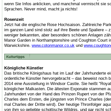
wenn Sie Infos anklicken, und manchmal vermischt sie s
Sprachen. Never mind, macht ja nichts!
Rosenzeit
Jetzt hat die englische Rose Hochsaison. Zahlreiche Par
im ganzen Land sind stolz auf ihre Beete und Spaliere – 
weniger bekannten, aber besonders schönen Anlagen zäh
Manor Garden in Northamptonshire und Coughton Court i
Warwickshire.
www.cotonmanor.co.uk
und
www.coughtonc
Königliche Künstler
Das britische Königshaus hat im Lauf der Jahrhunderte ei
ordentliche Künstler hervorgebracht – das beweist noch b
2014 eine Ausstellung in Windsor Castle. Sie heißt "Royal
königlicher Malkasten. Die ältesten Exponate stammen a
Jahrhundert von der Hand des Prinzen Rupert von der Pfa
Charles dem Ersten, die jüngsten von Prince Charles (der 
mal Charles der Dritte wird). Der heutige Thronfolger aquar
von ihm so geliebte schottische Wildnis, und gar nicht sc