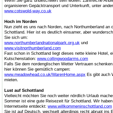
Wenn Sie ganz unbeschwert sein wollen: Zahlreiche Anbi
organisieren Gepäcktransport und Unterkunft, unter ander
www.cotswold-way.co.uk
Hoch im Norden
Nun zieht es uns nach Norden, nach Northumberland an 
Schottland. Hier ist es deutlich einsamer, aber wunders
Sie sich um:
www.northumberlandnationalpark.org.uk
und
www.visitnorthumberland.com
Fast schon in Schottland liegt dieses nette kleine Hotel, 
Kutschenstation:
www.collingwoodarms.com
Falls Sie dem nordenglischen Wetter Vertrauen schenke
hier können Sie gemütlich campen:
www.meadowhead.co.uk/WarenHome.aspx
Es gibt auch
mieten.
Lust auf Schottland
Vielleicht möchten Sie noch weiter nördlich Urlaub mache
Sommer ist eine gute Reisezeit für Schottland. Wir haben
Internetseite entdeckt:
www.willkommeninschottland.com
Sie ist auf Deutsch, wechselt allerdings recht abrupt ins 