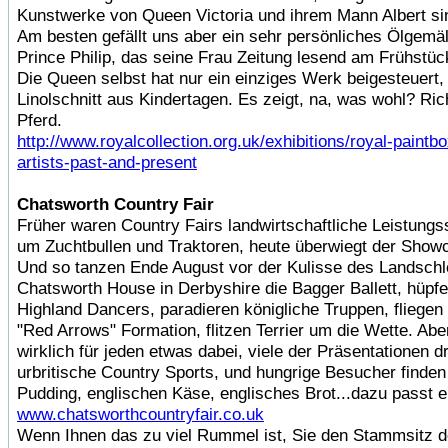
Kunstwerke von Queen Victoria und ihrem Mann Albert si
Am besten gefällt uns aber ein sehr persönliches Ölgemä
Prince Philip, das seine Frau Zeitung lesend am Frühstück
Die Queen selbst hat nur ein einziges Werk beigesteuert,
Linolschnitt aus Kindertagen. Es zeigt, na, was wohl? Rich
Pferd.
http://www.royalcollection.org.uk/exhibitions/royal-paintbo
artists-past-and-present
Chatsworth Country Fair
Früher waren Country Fairs landwirtschaftliche Leistung
um Zuchtbullen und Traktoren, heute überwiegt der Showc
Und so tanzen Ende August vor der Kulisse des Landsch
Chatsworth House in Derbyshire die Bagger Ballett, hüpfe
Highland Dancers, paradieren königliche Truppen, fliege
"Red Arrows" Formation, flitzen Terrier um die Wette. Aber
wirklich für jeden etwas dabei, viele der Präsentationen 
urbritische Country Sports, und hungrige Besucher finden
Pudding, englischen Käse, englisches Brot...dazu passt ein
www.chatsworthcountryfair.co.uk
Wenn Ihnen das zu viel Rummel ist, Sie den Stammsitz 