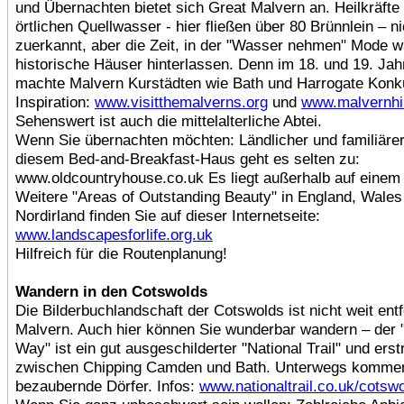
und Übernachten bietet sich Great Malvern an. Heilkräft
örtlichen Quellwasser - hier fließen über 80 Brünnlein – n
zuerkannt, aber die Zeit, in der "Wasser nehmen" Mode wa
historische Häuser hinterlassen. Denn im 18. und 19. Jah
machte Malvern Kurstädten wie Bath und Harrogate Konk
Inspiration:
www.visitthemalverns.org
und
www.malvernhil
Sehenswert ist auch die mittelalterliche Abtei.
Wenn Sie übernachten möchten: Ländlicher und familiärer 
diesem Bed-and-Breakfast-Haus geht es selten zu:
www.oldcountryhouse.co.uk Es liegt außerhalb auf einem
Weitere "Areas of Outstanding Beauty" in England, Wales
Nordirland finden Sie auf dieser Internetseite:
www.landscapesforlife.org.uk
Hilfreich für die Routenplanung!
Wandern in den Cotswolds
Die Bilderbuchlandschaft der Cotswolds ist nicht weit ent
Malvern. Auch hier können Sie wunderbar wandern – der 
Way" ist ein gut ausgeschilderter "National Trail" und erst
zwischen Chipping Camden und Bath. Unterwegs kommen
bezaubernde Dörfer. Infos:
www.nationaltrail.co.uk/cotsw