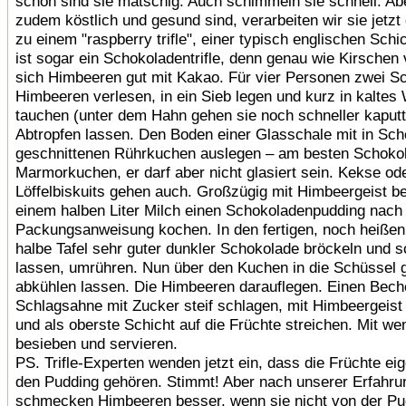
schon sind sie matschig. Auch schimmeln sie schnell. Ab
zudem köstlich und gesund sind, verarbeiten wir sie jetzt
zu einem "raspberry trifle", einer typisch englischen Schi
ist sogar ein Schokoladentrifle, denn genau wie Kirschen 
sich Himbeeren gut mit Kakao. Für vier Personen zwei S
Himbeeren verlesen, in ein Sieb legen und kurz in kaltes
tauchen (unter dem Hahn gehen sie noch schneller kaputt 
Abtropfen lassen. Den Boden einer Glasschale mit in Sch
geschnittenen Rührkuchen auslegen – am besten Schoko
Marmorkuchen, er darf aber nicht glasiert sein. Kekse od
Löffelbiskuits gehen auch. Großzügig mit Himbeergeist be
einem halben Liter Milch einen Schokoladenpudding nach
Packungsanweisung kochen. In den fertigen, noch heißen
halbe Tafel sehr guter dunkler Schokolade bröckeln und 
lassen, umrühren. Nun über den Kuchen in die Schüssel 
abkühlen lassen. Die Himbeeren darauflegen. Einen Bech
Schlagsahne mit Zucker steif schlagen, mit Himbeergeist
und als oberste Schicht auf die Früchte streichen. Mit w
besieben und servieren.
PS. Trifle-Experten wenden jetzt ein, dass die Früchte eig
den Pudding gehören. Stimmt! Aber nach unserer Erfahru
schmecken Himbeeren besser, wenn sie nicht von der P