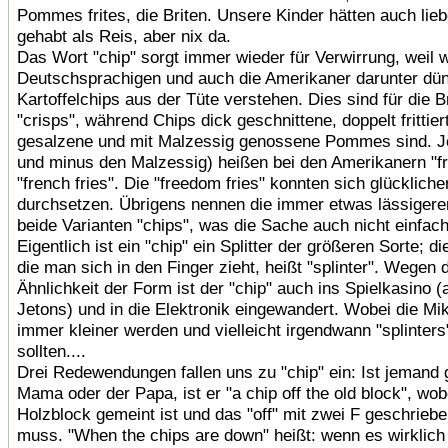
Pommes frites, die Briten. Unsere Kinder hätten auch lieb
gehabt als Reis, aber nix da.
Das Wort "chip" sorgt immer wieder für Verwirrung, weil w
Deutschsprachigen und auch die Amerikaner darunter dü
Kartoffelchips aus der Tüte verstehen. Dies sind für die B
"crisps", während Chips dick geschnittene, doppelt frittiert
gesalzene und mit Malzessig genossene Pommes sind. J
und minus den Malzessig) heißen bei den Amerikanern "fr
"french fries". Die "freedom fries" konnten sich glückliche
durchsetzen. Übrigens nennen die immer etwas lässigeren
beide Varianten "chips", was die Sache auch nicht einfac
Eigentlich ist ein "chip" ein Splitter der größeren Sorte; di
die man sich in den Finger zieht, heißt "splinter". Wegen 
Ähnlichkeit der Form ist der "chip" auch ins Spielkasino (a
Jetons) und in die Elektronik eingewandert. Wobei die Mik
immer kleiner werden und vielleicht irgendwann "splinters
sollten....
Drei Redewendungen fallen uns zu "chip" ein: Ist jemand 
Mama oder der Papa, ist er "a chip off the old block", wob
Holzblock gemeint ist und das "off" mit zwei F geschrieb
muss. "When the chips are down" heißt: wenn es wirklich