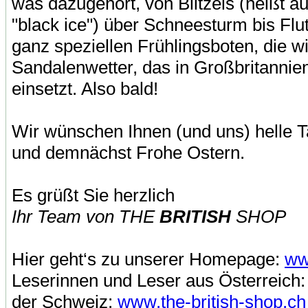
was dazugehört, von Blitzeis (heißt a
"black ice") über Schneesturm bis Flut
ganz speziellen Frühlingsboten, die w
Sandalenwetter, das in Großbritannien
einsetzt. Also bald!
Wir wünschen Ihnen (und uns) helle T
und demnächst Frohe Ostern.
Es grüßt Sie herzlich
Ihr Team von THE
BRITISH
SHOP
Hier geht‘s zu unserer Homepage:
ww
Leserinnen und Leser aus Österreich
der Schweiz:
www.the-british-shop.ch