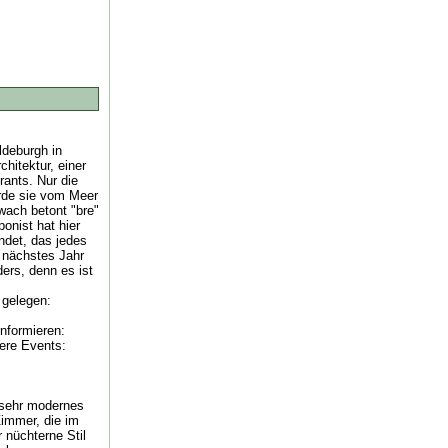
ldeburgh in
chitektur, einer
rants. Nur die
urde sie vom Meer
wach betont "bre"
onist hat hier
ndet, das jedes
n nächstes Jahr
ers, denn es ist
 gelegen:
informieren:
tere Events:
 sehr modernes
Zimmer, die im
 nüchterne Stil