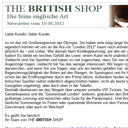
Liebe Kundin, lieber Kunde,
so ist das mit Großereignissen wie Olympia. Sie haben eine ewig lange Vor
eigentlich können wir uns an die Ära vor "London 2012" kaum noch erinner
plötzlich da – und vorbei. Wie damals beim Kindergeburtstag, auf den wir 
hatten! Es bleibt ein leichtes Gefühl der Leere, einem Kater nicht unähnlic
Vielleicht sind Sie Sportfan und haben so viel zugeschaut, dass Sie nun 
Augenringe tragen, vielleicht hat Sie das weniger interessiert. Wir liegen i
dazwischen, und wenn Sie uns fragen, was uns am besten gefallen hat, da
Begeisterungsfähigkeit der Briten auf den Rängen, ihr Sportsgeist und ihr 
schon bei der Eröffnungsfeier durch den Pomp blitzte. Außerdem fanden wi
britischen Sportler selbst ordentlich abgeschnitten haben, nicht als beste 
Gastgeber ungehörig), aber doch oben in der Tabelle.
Deshalb überlassen wir das Nörgeln über unlauter verteilte VIP-Tickets, h
Getränkepreise und die "Geisterstadt London" anderen, gratulieren den Brit
großartige Leistung und wünschen alles Gute für die Paralympics. Und Ih
herrliche Sommertage im Freien oder spannende Momente vor dem Fernse
Geschmack oder auch im Wechsel!
Es grüßt Sie herzlich
Ihr Team von THE
BRITISH
SHOP