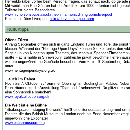
Herrenklo (aber vorher beim Personal fragen, das schaut nach, ob gerade j
Mit weiblichen Pub-Gästen hat der Architekt um 1900 offenbar nicht gerec
Toilette ist nichts Besonderes.
www.nicholsonspubs.co.uk/thephilharmonicdiningroomsliverpool
Reiseinfos über Liverpool:
http://de.visitliverpool.com
Offene Türen...
Anfang September öffnen sich in ganz England Türen und Tore, die sonst
bleiben. Während der "Heritage Open Days" können Sie kostenlos den vik
Segelclub von Kingston upon Thames, das Marks-&-Spencer-Firmenarchiv 
uralte Flachsmühle in Shrewsbury, zahlreiche privat bewohnte Herrenhäus
weitere ungewöhnliche Gebäude besuchen. Vom 6. bis 9. September, Deta
unter
www.heritageopendays.org.uk
...auch im Palast
Noch bis 7. Oktober ist "Summer Opening" im Buckingham Palace. Nebe
Prunkräumen ist die Ausstellung "Diamonds” sehenswert. Da glitzert es so
eine Sonnenbrille brauchen!
www.royalcollection.org.uk
Die Welt ist eine Bühne
"Shakespeare – staging the world" heißt eine Sonderausstellung rund um 
Dichter, die das British Museum in London noch bis Ende November zeigt.
ungewöhnliche Exponate!
www.britishmuseum.org