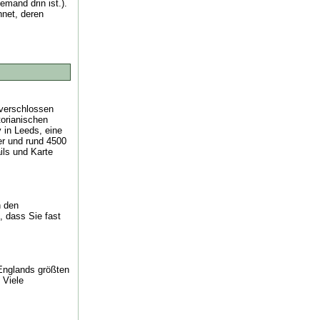
emand drin ist.).
hnet, deren
 verschlossen
torianischen
in Leeds, eine
er und rund 4500
ils und Karte
n den
, dass Sie fast
Englands größten
 Viele