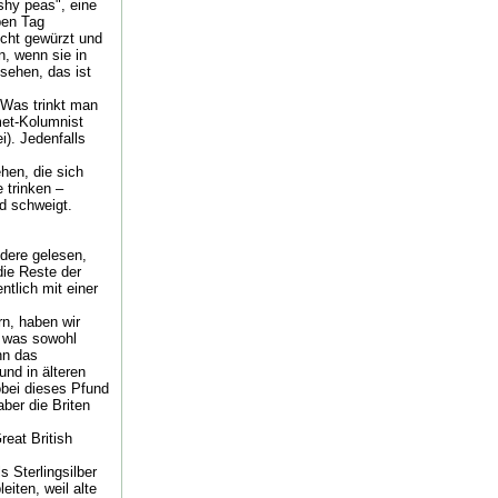
shy peas", eine
ben Tag
eicht gewürzt und
, wenn sie in
 sehen, das ist
 Was trinkt man
met-Kolumnist
). Jedenfalls
hen, die sich
 trinken –
d schweigt.
dere gelesen,
die Reste der
ntlich mit einer
n, haben wir
t, was sowohl
nn das
nd in älteren
obei dieses Pfund
ber die Briten
reat British
s Sterlingsilber
eiten, weil alte