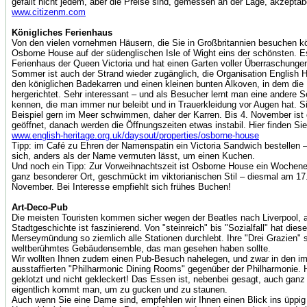
gefällt nicht jedem, aber die Preise sind, gemessen an der Lage, akzeptab
www.citizenm.com
Königliches Ferienhaus
Von den vielen vornehmen Häusern, die Sie in Großbritannien besuchen kö
Osborne House auf der südenglischen Isle of Wight eins der schönsten. E
Ferienhaus der Queen Victoria und hat einen Garten voller Überraschunge
Sommer ist auch der Strand wieder zugänglich, die Organisation English H
den königlichen Badekarren und einen kleinen bunten Alkoven, in dem die 
hergerichtet. Sehr interessant – und als Besucher lernt man eine andere S
kennen, die man immer nur beleibt und in Trauerkleidung vor Augen hat. S
Beispiel gern im Meer schwimmen, daher der Karren. Bis 4. November ist 
geöffnet, danach werden die Öffnungszeiten etwas instabil. Hier finden Sie 
www.english-heritage.org.uk/daysout/properties/osborne-house
Tipp: im Café zu Ehren der Namenspatin ein Victoria Sandwich bestellen –
sich, anders als der Name vermuten lässt, um einen Kuchen.
Und noch ein Tipp: Zur Vorweihnachtszeit ist Osborne House ein Wochene
ganz besonderer Ort, geschmückt im viktorianischen Stil – diesmal am 17
November. Bei Interesse empfiehlt sich frühes Buchen!
Art-Deco-Pub
Die meisten Touristen kommen sicher wegen der Beatles nach Liverpool, 
Stadtgeschichte ist faszinierend. Von "steinreich" bis "Sozialfall" hat die
Merseymündung so ziemlich alle Stationen durchlebt. Ihre "Drei Grazien" s
weltberühmtes Gebäudensemble, das man gesehen haben sollte.
Wir wollten Ihnen zudem einen Pub-Besuch nahelegen, und zwar in den im 
ausstaffierten "Philharmonic Dining Rooms" gegenüber der Philharmonie. 
geklotzt und nicht gekleckert! Das Essen ist, nebenbei gesagt, auch ganz 
eigentlich kommt man, um zu gucken und zu staunen.
Auch wenn Sie eine Dame sind, empfehlen wir Ihnen einen Blick ins üppig 