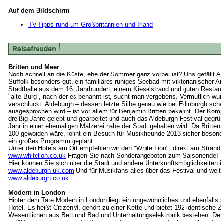
Auf dem Bildschirm
TV-Tipps rund um Großbritannien und Irland
Britten und Meer
Noch schnell an die Küste, ehe der Sommer ganz vorbei ist? Uns gefällt A
Suffolk besonders gut, ein familiäres ruhiges Seebad mit viktorianischer Ar
Stadthalle aus dem 16. Jahrhundert, einem Kieselstrand und guten Restau
"alte Burg", nach der es benannt ist, sucht man vergebens. Vermutlich w
verschluckt. Aldeburgh – dessen letzte Silbe genau wie bei Edinburgh sch
ausgesprochen wird – ist vor allem für Benjamin Britten bekannt. Der Komp
dreißig Jahre gelebt und gearbeitet und auch das Aldeburgh Festival gegrü
Jahr in einer ehemaligen Mälzerei nahe der Stadt gehalten wird. Da Britte
100 geworden wäre, lohnt ein Besuch für Musikfreunde 2013 sicher besond
ein großes Programm geplant.
Unter den Hotels am Ort empfehlen wir den "White Lion", direkt am Strand
www.whitelion.co.uk
Fragen Sie nach Sonderangeboten zum Saisonende!
Hier können Sie sich über die Stadt und andere Unterkunftsmöglichkeiten 
www.aldeburgh-uk.com
Und für Musikfans alles über das Festival und wei
www.aldeburgh.co.uk
Modern in London
Hinter dem Tate Modern in London liegt ein ungewöhnliches und ebenfalls
Hotel. Es heißt CitizenM, gehört zu einer Kette und bietet 192 identische 
Wesentlichen aus Bett und Bad und Unterhaltungselektronik bestehen. Der