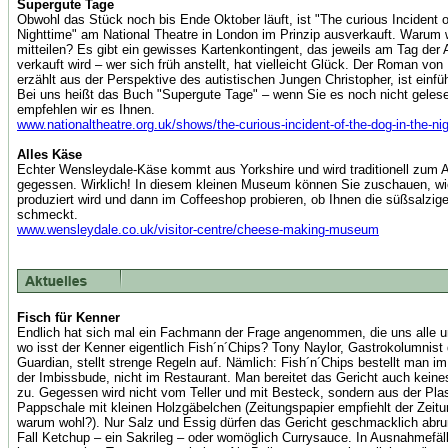
Supergute Tage
Obwohl das Stück noch bis Ende Oktober läuft, ist "The curious Incident o
Nighttime" am National Theatre in London im Prinzip ausverkauft. Warum 
mitteilen? Es gibt ein gewisses Kartenkontingent, das jeweils am Tag der 
verkauft wird – wer sich früh anstellt, hat vielleicht Glück. Der Roman vo
erzählt aus der Perspektive des autistischen Jungen Christopher, ist einf
Bei uns heißt das Buch "Supergute Tage" – wenn Sie es noch nicht geles
empfehlen wir es Ihnen.
www.nationaltheatre.org.uk/shows/the-curious-incident-of-the-dog-in-the-ni
Alles Käse
Echter Wensleydale-Käse kommt aus Yorkshire und wird traditionell zum 
gegessen. Wirklich! In diesem kleinen Museum können Sie zuschauen, wi
produziert wird und dann im Coffeeshop probieren, ob Ihnen die süßsalzi
schmeckt.
www.wensleydale.co.uk/visitor-centre/cheese-making-museum
Fisch für Kenner
Endlich hat sich mal ein Fachmann der Frage angenommen, die uns alle u
wo isst der Kenner eigentlich Fish´n´Chips? Tony Naylor, Gastrokolumnist
Guardian, stellt strenge Regeln auf. Nämlich: Fish´n´Chips bestellt man im
der Imbissbude, nicht im Restaurant. Man bereitet das Gericht auch keine
zu. Gegessen wird nicht vom Teller und mit Besteck, sondern aus der Plas
Pappschale mit kleinen Holzgäbelchen (Zeitungspapier empfiehlt der Zeit
warum wohl?). Nur Salz und Essig dürfen das Gericht geschmacklich abru
Fall Ketchup – ein Sakrileg – oder womöglich Currysauce. In Ausnahmefäl