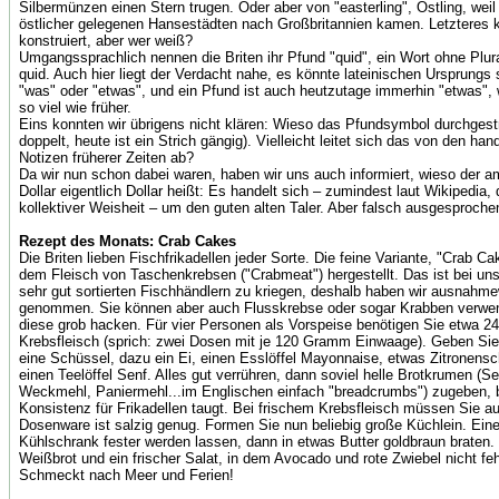
Silbermünzen einen Stern trugen. Oder aber von "easterling", Ostling, we
östlicher gelegenen Hansestädten nach Großbritannien kamen. Letzteres k
konstruiert, aber wer weiß?
Umgangssprachlich nennen die Briten ihr Pfund "quid", ein Wort ohne Plura
quid. Auch hier liegt der Verdacht nahe, es könnte lateinischen Ursprungs s
"was" oder "etwas", und ein Pfund ist auch heutzutage immerhin "etwas",
so viel wie früher.
Eins konnten wir übrigens nicht klären: Wieso das Pfundsymbol durchgestri
doppelt, heute ist ein Strich gängig). Vielleicht leitet sich das von den han
Notizen früherer Zeiten ab?
Da wir nun schon dabei waren, haben wir uns auch informiert, wieso der a
Dollar eigentlich Dollar heißt: Es handelt sich – zumindest laut Wikipedia, 
kollektiver Weisheit – um den guten alten Taler. Aber falsch ausgesproche
Rezept des Monats: Crab Cakes
Die Briten lieben Fischfrikadellen jeder Sorte. Die feine Variante, "Crab Ca
dem Fleisch von Taschenkrebsen ("Crabmeat") hergestellt. Das ist bei uns 
sehr gut sortierten Fischhändlern zu kriegen, deshalb haben wir ausnah
genommen. Sie können aber auch Flusskrebse oder sogar Krabben verwe
diese grob hacken. Für vier Personen als Vorspeise benötigen Sie etwa 
Krebsfleisch (sprich: zwei Dosen mit je 120 Gramm Einwaage). Geben Si
eine Schüssel, dazu ein Ei, einen Esslöffel Mayonnaise, etwas Zitronensc
einen Teelöffel Senf. Alles gut verrühren, dann soviel helle Brotkrumen (
Weckmehl, Paniermehl...im Englischen einfach "breadcrumbs") zugeben, b
Konsistenz für Frikadellen taugt. Bei frischem Krebsfleisch müssen Sie a
Dosenware ist salzig genug. Formen Sie nun beliebig große Küchlein. Ein
Kühlschrank fester werden lassen, dann in etwas Butter goldbraun brate
Weißbrot und ein frischer Salat, in dem Avocado und rote Zwiebel nicht feh
Schmeckt nach Meer und Ferien!