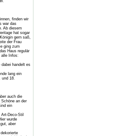
el.
nnen, finden wir
s war das
n. Ab diesem
eritage hat sogar
Königin gern saß,
eite der Frau
ie ging zum
das Haus regulär
alle Infos:
 dabei handelt es
nde lang ein
. und 18.
aber auch die
se Schöne an der
ind ein
Art-Deco-Stil
Hier wurde
gut, aber
dekorierte