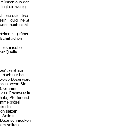
il Münzen aus den
lingt ein wenig
l: one quid, two
ein, "quid" heißt
 wenn auch nicht
chen ist (früher
dschriftlichen
merikanische
der Quelle
n!
kes", wird aus
frisch nur bei
meweise Dosenware
nden, wenn Sie
240 Gramm
e das Crabmeat in
hale, Pfeffer und
Semmelbrösel,
is die
uch salzen,
e Weile im
n. Dazu schmecken
len sollten.