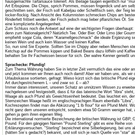
hausgemachte Tartarsauce toleriert. Als Beilage taugen eigentlich nur "mu
Art Erbspüree. Die Chips, sprich Pommes, müssen fingerdick und am sel
geschnitten sein, der Fisch soll Kabeljau oder Schellfisch sein, der Teig l
locker-flockig. Nach Ansicht des Kolumnisten schmecken Chips am besten
Rinderfett frittiert werden, der Fisch jedoch mag lieber pflanzliches Öl. Sie
eine komplizierte Angelegenheit.
Zum Schluss noch die Antwort auf eine der wichtigsten Fragen überhaupt:
denn zum Nationalgericht? Natürlich Tee. Oder Bier. Oder Limo (der Gour
empfiehlt sogar Cola, deren "Karamellgeschmack" die ideale Ergänzung sei
keinen Wein und auch kein Wasser und keinen Kaffee.
So, nun sind Sie Experte. Sollten Sie im Chippy aber neben Menschen ste
Ketchup auf die Pommes kippen und Baked Beans dazu löffeln und Kaffee
behalten Sie Ihr Fachwissen besser für sich. Der wahre Kenner genießt un
Sprachecke: Pfundig!
Zum Thema Währung haben Sie in letzter Zeit vermutlich das eine oder an
und jetzt kommen wir Ihnen auch noch damit! Aber wir haben uns, als wir 
Urlaubskasse sortierten, gefragt: Wieso kürzt sich das britische Pfund eige
Art durchgestrichenem L – und zwar so: £ – ab?
Immer daran interessiert, unseren Schatz an unnützem Wissen zu erweiter
nachgelesen und festgestellt, dass £ für das lateinische Wort "libra" steh
Waage als auch Pfund als Gewichtseinheit bedeutet. Das leuchtet ein, de
Sternzeichen Waage heißt im englischsprachigen Raum ebenfalls "Libra", u
Kochrezepten findet man die Abkürzung "1 lb flour" für ein Pfund Mehl. W
nicht ganz dem unseren entspricht, sondern etwa 50 Gramm weniger hat, a
gehen ja gern ihren eigenen Weg.
Die international normierte Bezeichnung der britischen Währung ist GBP, G
Pound. Für den gängigen Namen "Pound Sterling" gibt es eine Reihe von
Erklärungsversuchen. "Sterling" bezeichnet eine Silberlegierung, bei uns al
(hätten Sie´s gedacht?) bekannt, und soll sich je nach Quelle von "star" abl