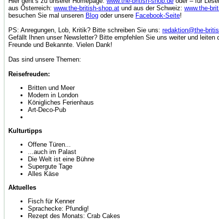
Hier geht‘s zu unserer Homepage:
www.the-british-shop.de
oder – für Lese
aus Österreich:
www.the-british-shop.at
und aus der Schweiz:
www.the-bri
besuchen Sie mal unseren
Blog
oder unsere
Facebook-Seite
!
PS: Anregungen, Lob, Kritik? Bitte schreiben Sie uns:
redaktion@the-briti
Gefällt Ihnen unser Newsletter? Bitte empfehlen Sie uns weiter und leiten 
Freunde und Bekannte. Vielen Dank!
Das sind unsere Themen:
Reisefreuden:
Britten und Meer
Modern in London
Königliches Ferienhaus
Art-Deco-Pub
Kulturtipps
Offene Türen...
...auch im Palast
Die Welt ist eine Bühne
Supergute Tage
Alles Käse
Aktuelles
Fisch für Kenner
Sprachecke: Pfundig!
Rezept des Monats: Crab Cakes