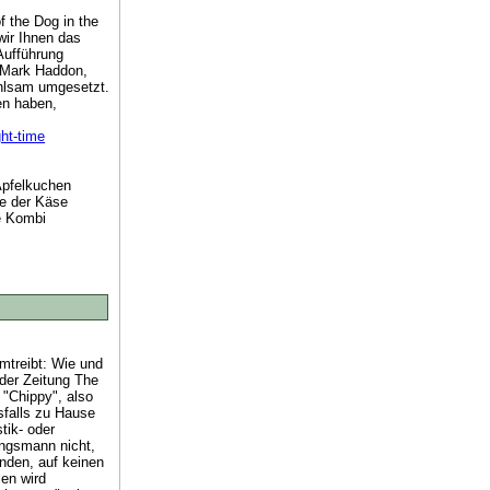
f the Dog in the
wir Ihnen das
Aufführung
n Mark Haddon,
ühlsam umgesetzt.
en haben,
ght-time
Apfelkuchen
e der Käse
ge Kombi
mtreibt: Wie und
 der Zeitung The
 "Chippy", also
sfalls zu Hause
tik- oder
ungsmann nicht,
nden, auf keinen
len wird