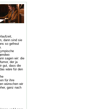
laufzeit,
n, dann sind sie
uns so gefreut
h.
olympische
rgendwo
nn sagen wir: die
Humor, der ja
r gut, dass die
(das wäre für den
ohe
en für ihre
nen wünschen wir
her, ganz nach