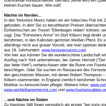
stammende Konditormeister Gerhard Jenne wird ein Quee
kleinen Kuchen bauen. Wie süß!
Nächte im Norden...
In den Yorkshire Moors haben wir ein hübsches Pub mit
gefunden, in dem Sie zu bezahlbaren Preisen übernachte
Einheimischen am Tresen "Ellenbogen reiben" können, wie
sagt. Das "Forresters Arms" im Dorf Kilburn liegt direkt 
berühmten, in den Kalkstein geritzten Weißen Pferd. Es 
allerdings nicht aus grauer Vorzeit, wie man spontan den
aus 19. Jahrhundert.
www.forrestersarms.com
Von hier aus können Sie die wunderschöne Landschaft er
Ausflug nach York unternehmen, bei James Herriott ("Der
das liebe Vieh") vorbeischauen oder die Ruine von Fount
besichtigen. Oder Sie suchen im Restaurant des Forrest
den geschnitzten Mäusen, mit denen Robert Thompson – 
Kilburn stammender, in England ziemlich berühmter Schre
Mobiliar zu kennzeichnen pflegte. Weitere Infos:
www.yor
www.worldofjamesherriot.com
und
www.fountainsabbey.o
...und Nächte im Süden
Zu Hastings fällt Ihnen vermutlich als erstes "ten sixty-six