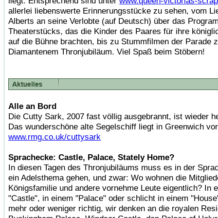
liegt. Entsprechend sind unter
www.queen-victorias-scra
allerlei liebenswerte Erinnerungsstücke zu sehen, vom Li
Alberts an seine Verlobte (auf Deutsch) über das Progra
Theaterstücks, das die Kinder des Paares für ihre königli
auf die Bühne brachten, bis zu Stummfilmen der Parade z
Diamantenem Thronjubiläum. Viel Spaß beim Stöbern!
Alle an Bord
Die Cutty Sark, 2007 fast völlig ausgebrannt, ist wieder he
Das wunderschöne alte Segelschiff liegt in Greenwich vor
www.rmg.co.uk/cuttysark
Sprachecke: Castle, Palace, Stately Home?
In diesen Tagen des Thronjubiläums muss es in der Spr
ein Adelsthema gehen, und zwar: Wo wohnen die Mitglied
Königsfamilie und andere vornehme Leute eigentlich? In 
"Castle", in einem "Palace" oder schlicht in einem "House"
mehr oder weniger richtig, wir denken an die royalen Res