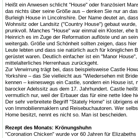
Heißt ein Anwesen schlicht "House" oder französiert Mans
das nichts über seine Größe aus – denken Sie nur an das
Burleigh House in Lincolnshire. Der Name deutet an, dass
Wohnsitz oder Landsitz ("Country House") gebaut wurde, 
prunkvoll. Manches "House" war einmal ein Kloster, ehe 
Heinrich es im Zuge der Reformation auflöste und an sei
weitergab. Größe und Schönheit sollten zeigen, dass hie
Leute lebten und dass sie natürlich auch für königlichen 
gerüstet waren. Deutlich einfacher ist ein "Manor House",
mittelalterliches Herrenhaus zurückgeht.
Zur Verwirrung trägt bei, dass beispielsweise Castle How
Yorkshire – das Sie vielleicht aus "Wiedersehen mit Brid
kennen – keineswegs ein Castle, sondern ein House ist, 
barocker Adelssitz aus dem 17. Jahrhundert. Castle heißt
vermutlich nur, weil der Erbauer das für eine nette Idee hie
Der sehr verbreitete Begriff "Stately Home" ist übrigens e
von Immobilienmaklern und Reisebuchautoren. Wer selbst
Home besitzt, nennt es nicht so. Man ist bescheiden.
Rezept des Monats: Krönungshuhn
"Coronation Chicken" wurde vor 60 Jahren für Elizabeths