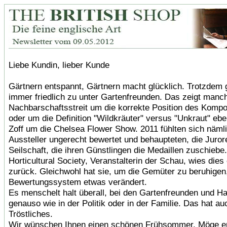
Liebe Kundin, lieber Kunde
Gärtnern entspannt, Gärtnern macht glücklich. Trotzdem g
immer friedlich zu unter Gartenfreunden. Das zeigt manc
Nachbarschaftsstreit um die korrekte Position des Komp
oder um die Definition "Wildkräuter" versus "Unkraut" eb
Zoff um die Chelsea Flower Show. 2011 fühlten sich nämli
Aussteller ungerecht bewertet und behaupteten, die Juror
Seilschaft, die ihren Günstlingen die Medaillen zuschiebe
Horticultural Society, Veranstalterin der Schau, wies dies
zurück. Gleichwohl hat sie, um die Gemüter zu beruhigen,
Bewertungssystem etwas verändert.
Es menschelt halt überall, bei den Gartenfreunden und H
genauso wie in der Politik oder in der Familie. Das hat a
Tröstliches.
Wir wünschen Ihnen einen schönen Frühsommer. Möge er