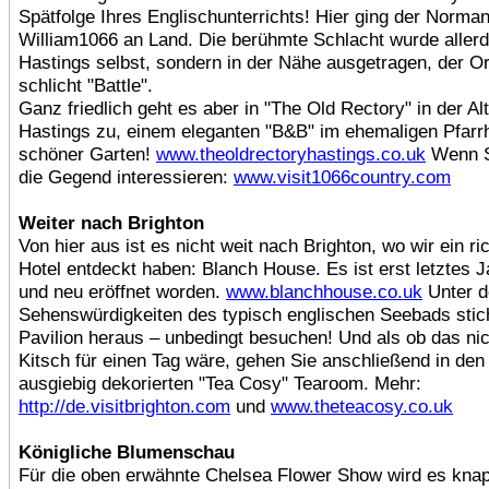
Spätfolge Ihres Englischunterrichts! Hier ging der Norma
William1066 an Land. Die berühmte Schlacht wurde allerdi
Hastings selbst, sondern in der Nähe ausgetragen, der Or
schlicht "Battle".
Ganz friedlich geht es aber in "The Old Rectory" in der Al
Hastings zu, einem eleganten "B&B" im ehemaligen Pfarr
schöner Garten!
www.theoldrectoryhastings.co.uk
Wenn Si
die Gegend interessieren:
www.visit1066country.com
Weiter nach Brighton
Von hier aus ist es nicht weit nach Brighton, wo wir ein ric
Hotel entdeckt haben: Blanch House. Es ist erst letztes 
und neu eröffnet worden.
www.blanchhouse.co.uk
Unter d
Sehenswürdigkeiten des typisch englischen Seebads stic
Pavilion heraus – unbedingt besuchen! Und als ob das ni
Kitsch für einen Tag wäre, gehen Sie anschließend in den
ausgiebig dekorierten "Tea Cosy" Tearoom. Mehr:
http://de.visitbrighton.com
und
www.theteacosy.co.uk
Königliche Blumenschau
Für die oben erwähnte Chelsea Flower Show wird es knap