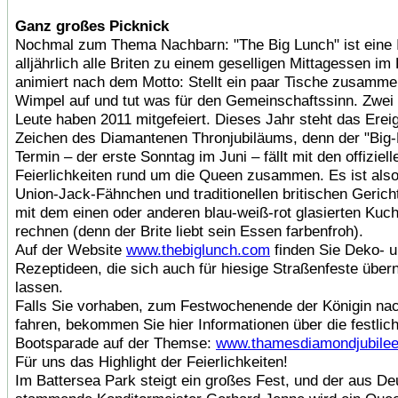
Ganz großes Picknick
Nochmal zum Thema Nachbarn: "The Big Lunch" ist eine In
alljährlich alle Briten zu einem geselligen Mittagessen im
animiert nach dem Motto: Stellt ein paar Tische zusamme
Wimpel auf und tut was für den Gemeinschaftssinn. Zwei 
Leute haben 2011 mitgefeiert. Dieses Jahr steht das Erei
Zeichen des Diamantenen Thronjubiläums, denn der "Big-
Termin – der erste Sonntag im Juni – fällt mit den offiziell
Feierlichkeiten rund um die Queen zusammen. Es ist also 
Union-Jack-Fähnchen und traditionellen britischen Geric
mit dem einen oder anderen blau-weiß-rot glasierten Kuc
rechnen (denn der Brite liebt sein Essen farbenfroh).
Auf der Website
www.thebiglunch.com
finden Sie Deko- 
Rezeptideen, die sich auch für hiesige Straßenfeste übe
lassen.
Falls Sie vorhaben, zum Festwochenende der Königin na
fahren, bekommen Sie hier Informationen über die festlic
Bootsparade auf der Themse:
www.thamesdiamondjubilee
Für uns das Highlight der Feierlichkeiten!
Im Battersea Park steigt ein großes Fest, und der aus De