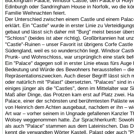
Buckingham Palace, Windsor Castle, den Palace of Holy
Edinburgh oder Sandringham House in Norfolk, wo die kön
Familie Weihnachten feiert.
Der Unterschied zwischen einem Castle und einem Palace
erklärt. Ein "Castle" wurde in erster Linie zu Verteidigu
gebaut und lässt sich daher mit "Burg" meist besser über
"Schloss" (beides ist aber richtig). Großbritannien hat un
"Castle"-Ruinen – unser Favorit ist übrigens Corfe Castle 
Südengland, weil es so wunderschön liegt. Windsor Castle
Prunk- und Wohnschloss, war ursprünglich eine stark bef
Ein "Palace" dagegen soll in erster Linie etwas fürs Auge 
Bedeutung und Würde des Bewohners herausstellen – die
Repräsentationszwecken. Auch dieser Begriff lässt sich m
oder natürlich mit "Palast" übersetzten. "Palaces" sind i
einiges jünger als die "Castles", denn im Mittelalter war S
Maß aller Dinge, das Protzen kam erst auf Platz zwei. H
Palace, einer der schönsten und berühmtesten Paläste we
von Heinrich dem Achten ausgebaut, nachdem er ihn – wi
Art war – vorher seinem in Ungnade gefallenen Kanzler 
Wolsey weggenommen hatte. Zur Sprachherkunft: Sowohl 
als auch "Palace" stammen aus dem Lateinischen. Das 
kennt die verwandten Wörter Kastell, Palast oder auch "Pf