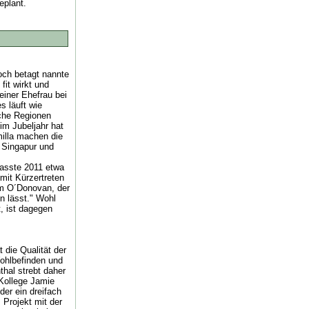
eplant.
hoch betagt nannte
it wirkt und
seiner Ehefrau bei
s läuft wie
iche Regionen
im Jubeljahr hat
illa machen die
 Singapur und
fasste 2011 etwa
 mit Kürzertreten
Tim O´Donovan, der
en lässt." Wohl
, ist dagegen
 die Qualität der
Wohlbefinden und
hal strebt daher
 Kollege Jamie
der ein dreifach
 Projekt mit der