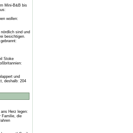
om Mini-B&B bis
aus:
en wollen:
nördlich sind und
i besichtigen.
 gebrannt:
eil Stoke
oßbritannien:
plappert und
kt, deshalb: 204
 ans Herz legen:
 Familie, die
Jahren