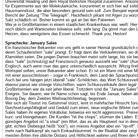
Universität Reading und dem Royal Berkshire Hospital zusammen. Ansons
für Experimente aus der Molekularküche, konzentriert er sich hier auf solid
Hausmannskost, die aber besonders gesund sein soll. Zum Beispiel erprob
Bericht der Zeitung "The Telegraph", Hackfleisch pikant mit Algen zu würze
Salz schädlich ist. Bisher kommt es gut an bei den Patienten.
Wer je in Großbritannien in einem staatlichen Krankenhaus war, weiß: Hier
noch üblich und Wartezeiten teilweise sehr, sehr lang. Da gönnt man den 
Herzen, dass wenigstens das Essen schmeckt. Thank you, Heston!
Sprachecke: January Sales
Ein französischer Bekannter von uns geht in seiner Heimat grundsätzlich 
deren Schaufenstern "sale" prangt. Er fragt dann die Verkäuferinnen, wo 
Klamotten seien. Die jungen Damen brauchen meist sehr lange, bis sie beg
dass "sale" (schmutzig) auf Französisch genauso aussieht wie "sale" (Aus
Englisch, auch wenn man das ganz unterschiedlich ausspricht. Witzig find
Wortspiel selten, unser Bekannter aber schon. Er ist ein Mann mit einer M
mit einer aussichtslosen – sogar in Frankreich, dem Land der Sprachpuris
Auch bei uns hängen jetzt überall "sale"-Schildchen, das Wort Schlussver
ebenso passé wie strenge Vorschriften, wann Schlussverkäufe denn legal 
Großbritannien war da seit jeher liberal. Trotzdem sind die "January Sales
Ereignis. Sie dauern, wie ihr Name schon sagt, bis Ende Januar, haben ab
Boxing Day, dem Zweiten Weihnachtsfeiertag, begonnen.
Wer sich als Tourist ins Getümmel stürzt, lernt in mehrfacher Hinsicht für
Durchsetzungsfähigkeit und Geduld zum einen, neue englische Wörter zu
Sales haben ihr eigenes Vokabular, teilweise ein recht aggressives. Preise
kurz- und kleingehauen. Die Kunden "hit the shops", stürmen die Läden. Ei
günstiges Angebot ist "a steal" (ein Wort, das es als Hauptwort nur in die
gibt; echtes Diebesgut heißt "loot"), ein mieses Angebot aber ein "rip-off". 
mehr nach Nahkampf als nach Einkaufsbummel. In der Realität aber zeigt 
meisten Briten ihre übliche Distanz und Höflichkeit wahren und Ihnen den