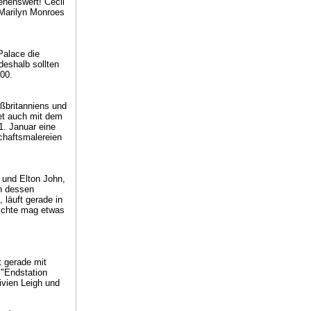
ehenswert! Cecil
 Marilyn Monroes
alace die
deshalb sollten
300.
ßbritanniens und
tet auch mit dem
1. Januar eine
chaftsmalereien
 und Elton John,
in dessen
 läuft gerade in
hichte mag etwas
t gerade mit
 "Endstation
ivien Leigh und