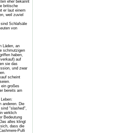
ten eher bekannt
e britische
t er laut einem
n, weil zuviel
 sind Schlafsäle
Leuten von
in Läden, an
die schmutzigen
riffen haben,
verkauf) auf
en sie das
ission, und zwar
ten.
kauf scheint
seien.
" ein großes
er bereits am
s Leben:
m anderen. Die
 sind "slashed",
n wirklich
ser Bedeutung
Das alles klingt
sich, dass die
 Cashmere-Pulli