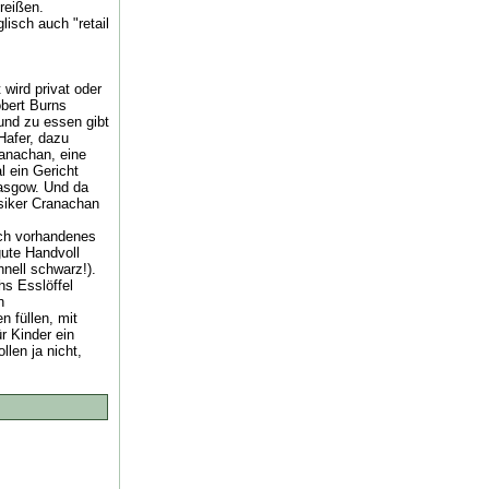
reißen.
isch auch "retail
 wird privat oder
obert Burns
und zu essen gibt
Hafer, dazu
ranachan, eine
 ein Gericht
lasgow. Und da
ssiker Cranachan
noch vorhandenes
ute Handvoll
hnell schwarz!).
hs Esslöffel
n
 füllen, mit
r Kinder ein
len ja nicht,