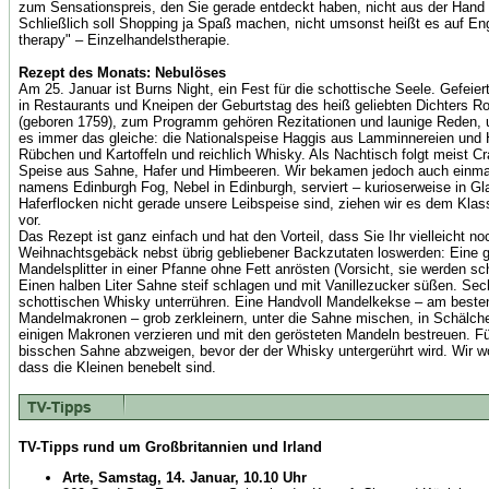
zum Sensationspreis, den Sie gerade entdeckt haben, nicht aus der Hand 
Schließlich soll Shopping ja Spaß machen, nicht umsonst heißt es auf Engl
therapy" – Einzelhandelstherapie.
Rezept des Monats: Nebulöses
Am 25. Januar ist Burns Night, ein Fest für die schottische Seele. Gefeiert
in Restaurants und Kneipen der Geburtstag des heiß geliebten Dichters R
(geboren 1759), zum Programm gehören Rezitationen und launige Reden, 
es immer das gleiche: die Nationalspeise Haggis aus Lamminnereien und 
Rübchen und Kartoffeln und reichlich Whisky. Als Nachtisch folgt meist C
Speise aus Sahne, Hafer und Himbeeren. Wir bekamen jedoch auch einmal
namens Edinburgh Fog, Nebel in Edinburgh, serviert – kurioserweise in G
Haferflocken nicht gerade unsere Leibspeise sind, ziehen wir es dem Kla
vor.
Das Rezept ist ganz einfach und hat den Vorteil, dass Sie Ihr vielleicht 
Weihnachtsgebäck nebst übrig gebliebener Backzutaten loswerden: Eine g
Mandelsplitter in einer Pfanne ohne Fett anrösten (Vorsicht, sie werden sc
Einen halben Liter Sahne steif schlagen und mit Vanillezucker süßen. Sec
schottischen Whisky unterrühren. Eine Handvoll Mandelkekse – am beste
Mandelmakronen – grob zerkleinern, unter die Sahne mischen, in Schälchen
einigen Makronen verzieren und mit den gerösteten Mandeln bestreuen. Fü
bisschen Sahne abzweigen, bevor der der Whisky untergerührt wird. Wir wol
dass die Kleinen benebelt sind.
TV-Tipps rund um Großbritannien und Irland
Arte, Samstag, 14. Januar, 10.10 Uhr