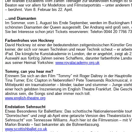
Der Wandel Elizabeths vom zarten Teenager zur würdevollen Königin ist s
Beaton war vor allem für Modefotos und Filmstarporträts – unter anderem
– berühmt. Vom 8. Februar bis 22. April.
...und Diamanten
Im Sommer, vom 1. August bis Ende September, werden im Buckingham P
schönsten Diamanten der Queen ausgestellt. Der Andrang wird groß sein, 
Sie bei Interesse schon jetzt Tickets reservieren: Telefon 0044 20 7766 7
Farbenfrohes von Hockney
David Hockney ist einer der bedeutendsten zeitgenössischen Künstler Gro
keiner, der sich vor neuen Techniken und neuer Technik scheut – er arbei
iPad. Die königliche Kunstakademie in London, der er angehört, zeigt ab 2
Auswahl aus fünfzig Jahren seines Schaffens, darunter farbenfrohe Lands
aus seiner Heimat Yorkshire:
www.royalacademy.org.uk
Tommy, can you hear me?
Erinnern Sie sich an den Film "Tommy” mit Roger Daltrey in der Hauptrolle
Tina Turner, Eric Clapton in Nebenrollen? Pete Townsends Rockmusical, 
Mittelpunkt ein traumatisierter – blinder, tauber und stummer – Junge steht,
einer hoch gelobten Inszenierung im English Theatre Frankfurt. Die Gesc
abstrus sein, die Songs sind aber immer noch toll.
www.english-theatre.org
Endstation Sehnsucht
Etwas Besonderes für Ballettfans: Das schottische Nationalensemble tour
"Dornröschen" und zeigt ab April eine getanzte Version des Theaterstücks
Sehnsucht" von Tennessee Williams. Auch hier ist die Filmversion – mit V
Marlon Brando – fast bekannter als die Bühnenfassung.
www.scottishballet.co.uk