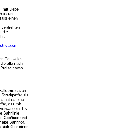
, mit Liebe
hick und
alls einen
h verdrehten
t die
hr:
strict.com
den Cotswolds
die alle nach
e Preise etwas
 Falls Sie davon
Strathpeffer als
ns hat es eine
fer, das mit
u verwandeln. Es
e Bahnlinie
chen Gebäude und
r alte Bahnhof,
 sich über einen