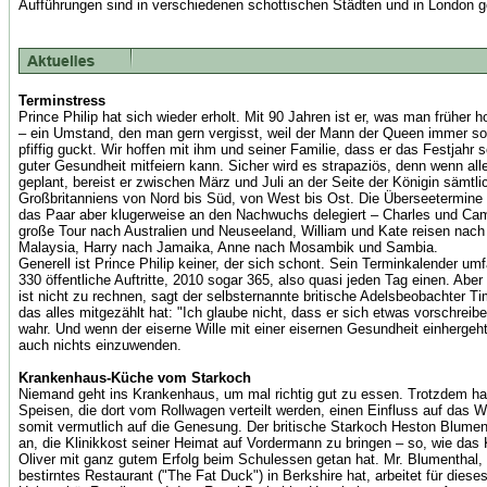
Aufführungen sind in verschiedenen schottischen Städten und in London g
Terminstress
Prince Philip hat sich wieder erholt. Mit 90 Jahren ist er, was man früher 
– ein Umstand, den man gern vergisst, weil der Mann der Queen immer so f
pfiffig guckt. Wir hoffen mit ihm und seiner Familie, dass er das Festjahr 
guter Gesundheit mitfeiern kann. Sicher wird es strapaziös, denn wenn alle
geplant, bereist er zwischen März und Juli an der Seite der Königin sämtl
Großbritanniens von Nord bis Süd, von West bis Ost. Die Überseetermine 
das Paar aber klugerweise an den Nachwuchs delegiert – Charles und Cam
große Tour nach Australien und Neuseeland, William und Kate reisen nach
Malaysia, Harry nach Jamaika, Anne nach Mosambik und Sambia.
Generell ist Prince Philip keiner, der sich schont. Sein Terminkalender um
330 öffentliche Auftritte, 2010 sogar 365, also quasi jeden Tag einen. Aber
ist nicht zu rechnen, sagt der selbsternannte britische Adelsbeobachter 
das alles mitgezählt hat: "Ich glaube nicht, dass er sich etwas vorschreib
wahr. Und wenn der eiserne Wille mit einer eisernen Gesundheit einhergeht
auch nichts einzuwenden.
Krankenhaus-Küche vom Starkoch
Niemand geht ins Krankenhaus, um mal richtig gut zu essen. Trotzdem hat
Speisen, die dort vom Rollwagen verteilt werden, einen Einfluss auf das 
somit vermutlich auf die Genesung. Der britische Starkoch Heston Blument
an, die Klinikkost seiner Heimat auf Vordermann zu bringen – so, wie das
Oliver mit ganz gutem Erfolg beim Schulessen getan hat. Mr. Blumenthal, 
bestirntes Restaurant ("The Fat Duck") in Berkshire hat, arbeitet für dieses