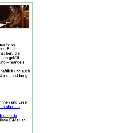
amantenes
net. Beide
nschen, die
nen gefällt.
 und – mangels
haftlich und auch
 ins Land bringt.
rinnen und Leser
tish-shop.ch
sh-shop.de
diese E-Mail an