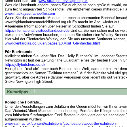
Mehr über das Dorf:
www.strathpeffervillage.org.uk
Was die Unterkunft angeht, haben Sie auch heute noch große Auswahl, v
zum leicht angejahrten Schlosshotel. Wir empfehlen dieses mittelgroße H
www.mackaysstrathpeffer.com
Wenn Sie das charmante Museum im ebenso charmanten Bahnhof besuch
www.highlandmuseumofchildhood.org.uk Es macht im April wieder auf.
Allgemeine Informationen über Reisen in Schottland finden Sie auf
http://international.visitscotland.com/de
Und da Sie nun schon mal so weit 
etwas zum Aufwärmen brauchen, möchten Sie sicher eine Whisky-Brennere
Hier wird der Glenfarclas-Whisky, den Sie aus unserem Sortiment kennen,
www.glenfarclas.co.uk/en/pages/18,Visit_Glenfarclas.html
Für Bierfreunde
Vielleicht trinken Sie lieber Bier. Das "Jolly Butcher´s" im Londoner Stadtt
Newington ist laut der Zeitung "The Guardian" eines der besten Pubs in Gr
http://jollybutchers.co.uk
Hier gibt es "real ale", aber auch Bier aus aller Welt, darunter eins mit dem
geschmackvollen Namen "Delirium tremens". Auf der Website wird viel ge
getwittert, aber die Adresse darüber vergessen oder jedenfalls gut verstec
Stoke Newington High Street.
Königliche Porträts...
Unter den Ausstellungen zum Jubiläum der Queen möchten wir Ihnen zwei
Das Victoria&Albert Museum in London zeigt Porträts der Königin und ihrer
vom britischen Starfotografen Cecil Beaton in den vierziger bis sechziger 
aufgenommen wurden:
www.vam.ac.uk/content/exhibitions/cecilbeaton/about-the-exhibition