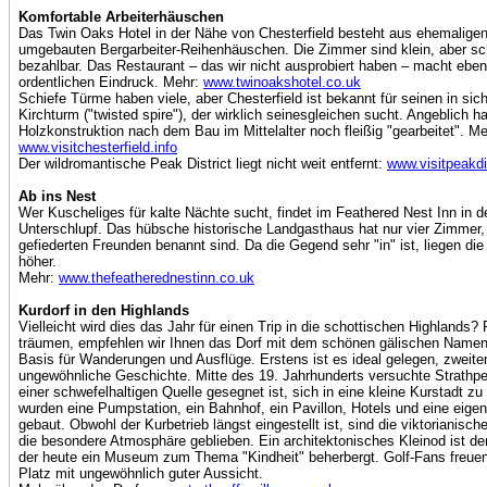
Komfortable Arbeiterhäuschen
Das Twin Oaks Hotel in der Nähe von Chesterfield besteht aus ehemaligen
umgebauten Bergarbeiter-Reihenhäuschen. Die Zimmer sind klein, aber sc
bezahlbar. Das Restaurant – das wir nicht ausprobiert haben – macht ebenf
ordentlichen Eindruck. Mehr:
www.twinoakshotel.co.uk
Schiefe Türme haben viele, aber Chesterfield ist bekannt für seinen in sic
Kirchturm ("twisted spire"), der wirklich seinesgleichen sucht. Angeblich ha
Holzkonstruktion nach dem Bau im Mittelalter noch fleißig "gearbeitet". Me
www.visitchesterfield.info
Der wildromantische Peak District liegt nicht weit entfernt:
www.visitpeakdi
Ab ins Nest
Wer Kuscheliges für kalte Nächte sucht, findet im Feathered Nest Inn in 
Unterschlupf. Das hübsche historische Landgasthaus hat nur vier Zimmer, 
gefiederten Freunden benannt sind. Da die Gegend sehr "in" ist, liegen di
höher.
Mehr:
www.thefeatherednestinn.co.uk
Kurdorf in den Highlands
Vielleicht wird dies das Jahr für einen Trip in die schottischen Highlands?
träumen, empfehlen wir Ihnen das Dorf mit dem schönen gälischen Namen 
Basis für Wanderungen und Ausflüge. Erstens ist es ideal gelegen, zweite
ungewöhnliche Geschichte. Mitte des 19. Jahrhunderts versuchte Strathpef
einer schwefelhaltigen Quelle gesegnet ist, sich in eine kleine Kurstadt z
wurden eine Pumpstation, ein Bahnhof, ein Pavillon, Hotels und eine eigen
gebaut. Obwohl der Kurbetrieb längst eingestellt ist, sind die viktorianis
die besondere Atmosphäre geblieben. Ein architektonisches Kleinod ist de
der heute ein Museum zum Thema "Kindheit" beherbergt. Golf-Fans freuen
Platz mit ungewöhnlich guter Aussicht.