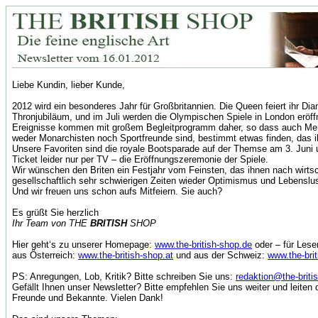
Liebe Kundin, lieber Kunde,
2012 wird ein besonderes Jahr für Großbritannien. Die Queen feiert ihr Di
Thronjubiläum, und im Juli werden die Olympischen Spiele in London eröff
Ereignisse kommen mit großem Begleitprogramm daher, so dass auch Me
weder Monarchisten noch Sportfreunde sind, bestimmt etwas finden, das ih
Unsere Favoriten sind die royale Bootsparade auf der Themse am 3. Juni
Ticket leider nur per TV – die Eröffnungszeremonie der Spiele.
Wir wünschen den Briten ein Festjahr vom Feinsten, das ihnen nach wirtsc
gesellschaftlich sehr schwierigen Zeiten wieder Optimismus und Lebenslust
Und wir freuen uns schon aufs Mitfeiern. Sie auch?
Es grüßt Sie herzlich
Ihr Team von THE
BRITISH
SHOP
Hier geht‘s zu unserer Homepage:
www.the-british-shop.de
oder – für Lese
aus Österreich:
www.the-british-shop.at
und aus der Schweiz:
www.the-bri
PS: Anregungen, Lob, Kritik? Bitte schreiben Sie uns:
redaktion@the-briti
Gefällt Ihnen unser Newsletter? Bitte empfehlen Sie uns weiter und leiten 
Freunde und Bekannte. Vielen Dank!