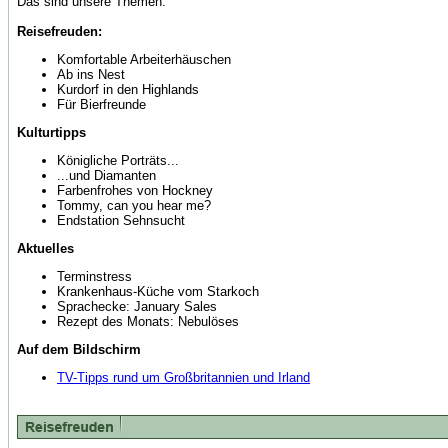
Das sind unsere Themen:
Reisefreuden:
Komfortable Arbeiterhäuschen
Ab ins Nest
Kurdorf in den Highlands
Für Bierfreunde
Kulturtipps
Königliche Porträts...
...und Diamanten
Farbenfrohes von Hockney
Tommy, can you hear me?
Endstation Sehnsucht
Aktuelles
Terminstress
Krankenhaus-Küche vom Starkoch
Sprachecke: January Sales
Rezept des Monats: Nebulöses
Auf dem Bildschirm
TV-Tipps rund um Großbritannien und Irland