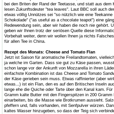
bei den Briten der Rand der Teetasse, und statt aus dem 
lesen Zukunftsdeuter "tea leaves". Laut BBC soll auch de
etwas völlig Unnützes sei "so nützlich wie eine Teekanne
Schokolade" ("as useful as a chocolate teapot") eine gän
Redewendung sein, aber wir haben die noch nie gehört. 
geben wir Ihnen trotz der seriösen Quelle diese Informati
Vorbehalt weiter, denn wir wollen Ihnen ja nichts Falsche
für allen Tee in China.
Rezept des Monats: Cheese and Tomato Flan
Jetzt ist Saison für aromatische Freilandtomaten, vielleic
ja welche im Garten. Dass sie gut zu Käse passen, wusst
schon lange vor der Ankunft von Mozzarella in ihren Läde
einfachste Kombination ist das Cheese and Tomato Sandw
der Käse gerieben sein muss. Etwas raffinierter (aber wir
etwas...) ist ein Flan, den es auf den Britischen Inseln a
lange ehe die Quiche oder Tarte über den Kanal kam. Für
Gramm kalte Butter mit den Fingerspitzen in 200 Gramm
einarbeiten, bis die Masse wie Brotkrumen aussieht. Sal
pfeffern und, falls vorhanden, mit Senfpulver würzen. Da
kaltes Wasser hinzugeben, so dass der Teig sich verbind