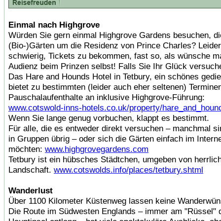
Einmal nach Highgrove
Würden Sie gern einmal Highgrove Gardens besuchen, d
(Bio-)Gärten um die Residenz von Prince Charles? Leider 
schwierig, Tickets zu bekommen, fast so, als wünsche m
Audienz beim Prinzen selbst! Falls Sie Ihr Glück versuch
Das Hare and Hounds Hotel in Tetbury, ein schönes gedi
bietet zu bestimmten (leider auch eher seltenen) Termine
Pauschalaufenthalte an inklusive Highgrove-Führung:
www.cotswold-inns-hotels.co.uk/property/hare_and_houn
Wenn Sie lange genug vorbuchen, klappt es bestimmt.
Für alle, die es entweder direkt versuchen – manchmal si
in Gruppen übrig – oder sich die Gärten einfach im Inter
möchten:
www.highgrovegardens.com
Tetbury ist ein hübsches Städtchen, umgeben von herrlic
Landschaft.
www.cotswolds.info/places/tetbury.shtml
Wanderlust
Über 1100 Kilometer Küstenweg lassen keine Wanderwün
Die Route im Südwesten Englands – immer am "Rüssel" 