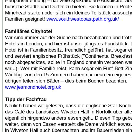
Hauptinsel entlang – hat viele spektakuläre Ausblicke, ab
hübsche Städte und Dörfer zu bieten. Sie können in Poole
Minehead starten oder sich ein kleines Teilstück aussuch
Familien geeignet!
www.southwestcoastpath.org.uk/
Familiäres Cityhotel
Wir sind immer auf der Suche nach bezahlbaren und tro
Hotels in London, und hier ist unser jüngstes Fundstück
Hotel ist in Familienbesitz, freundlich geführt, hat sogar 
und serviert englisches Frühstück ("Continental Breakfas
noch abgepacktes, sollte in England ohnehin verboten we
wir...). Wer mit Familie reist, kann sogar ein Fünf-Bett-Z
Wichtig: von den 15 Zimmern haben nur neun ein eigenes
übrigen teilen sich Bäder – dies beim Buchen beachten.
www.jesmondhotel.org.uk
Tipp der Fachfrau
Neulich haben wir gelesen, dass die englische Star-Köchi
das Café des Landsitzes Wiveton Hall in Norfolk über alle
eigentlich nirgendwo anders essen geht. Diesen Tipp geb
weiter, denn von Essen versteht die Dame wirklich etwas
in Wiveton Hall auch übernachten und im Bauernladen ei