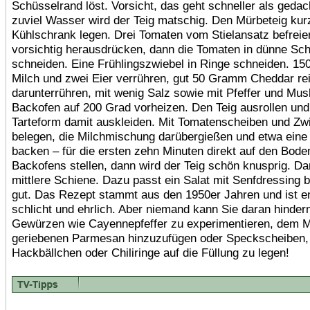
Schüsselrand löst. Vorsicht, das geht schneller als gedac
zuviel Wasser wird der Teig matschig. Den Mürbeteig kur
Kühlschrank legen. Drei Tomaten vom Stielansatz befreie
vorsichtig herausdrücken, dann die Tomaten in dünne Sc
schneiden. Eine Frühlingszwiebel in Ringe schneiden. 150 M
Milch und zwei Eier verrühren, gut 50 Gramm Cheddar re
darunterrühren, mit wenig Salz sowie mit Pfeffer und Mu
Backofen auf 200 Grad vorheizen. Den Teig ausrollen und
Tarteform damit auskleiden. Mit Tomatenscheiben und Zw
belegen, die Milchmischung darübergießen und etwa eine
backen – für die ersten zehn Minuten direkt auf den Bode
Backofens stellen, dann wird der Teig schön knusprig. Da
mittlere Schiene. Dazu passt ein Salat mit Senfdressing 
gut. Das Rezept stammt aus den 1950er Jahren und ist 
schlicht und ehrlich. Aber niemand kann Sie daran hindern
Gewürzen wie Cayennepfeffer zu experimentieren, dem M
geriebenen Parmesan hinzuzufügen oder Speckscheiben,
Hackbällchen oder Chiliringe auf die Füllung zu legen!