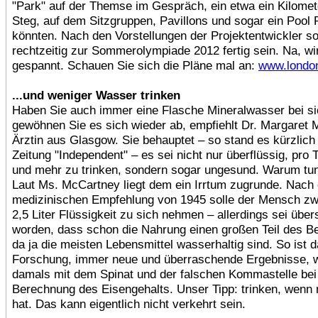
"Park" auf der Themse im Gespräch, ein etwa ein Kilomet
Steg, auf dem Sitzgruppen, Pavillons und sogar ein Pool P
könnten. Nach den Vorstellungen der Projektentwickler s
rechtzeitig zur Sommerolympiade 2012 fertig sein. Na, wi
gespannt. Schauen Sie sich die Pläne mal an:
www.london
...und weniger Wasser trinken
Haben Sie auch immer eine Flasche Mineralwasser bei s
gewöhnen Sie es sich wieder ab, empfiehlt Dr. Margaret 
Ärztin aus Glasgow. Sie behauptet – so stand es kürzlich 
Zeitung "Independent" – es sei nicht nur überflüssig, pro 
und mehr zu trinken, sondern sogar ungesund. Warum tun
Laut Ms. McCartney liegt dem ein Irrtum zugrunde. Nach 
medizinischen Empfehlung von 1945 solle der Mensch zw
2,5 Liter Flüssigkeit zu sich nehmen – allerdings sei übe
worden, dass schon die Nahrung einen großen Teil des B
da ja die meisten Lebensmittel wasserhaltig sind. So ist d
Forschung, immer neue und überraschende Ergebnisse, 
damals mit dem Spinat und der falschen Kommastelle bei
Berechnung des Eisengehalts. Unser Tipp: trinken, wenn
hat. Das kann eigentlich nicht verkehrt sein.