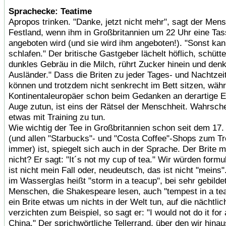
Sprachecke: Teatime
Apropos trinken. "Danke, jetzt nicht mehr", sagt der Me
Festland, wenn ihm in Großbritannien um 22 Uhr eine Tas
angeboten wird (und sie wird ihm angeboten!). "Sonst kann
schlafen." Der britische Gastgeber lächelt höflich, schütte
dunkles Gebräu in die Milch, rührt Zucker hinein und den
Ausländer." Dass die Briten zu jeder Tages- und Nachtzeit
können und trotzdem nicht senkrecht im Bett sitzen, wäh
Kontinentaleuropäer schon beim Gedanken an derartige 
Auge zutun, ist eins der Rätsel der Menschheit. Wahrsche
etwas mit Training zu tun.
Wie wichtig der Tee in Großbritannien schon seit dem 17.
(und allen "Starbucks"- und "Costa Coffee"-Shops zum Tr
immer) ist, spiegelt sich auch in der Sprache. Der Brite 
nicht? Er sagt: "It´s not my cup of tea." Wir würden formu
ist nicht mein Fall oder, neudeutsch, das ist nicht "meins
im Wasserglas heißt "storm in a teacup", bei sehr gebilde
Menschen, die Shakespeare lesen, auch "tempest in a te
ein Brite etwas um nichts in der Welt tun, auf die nächtli
verzichten zum Beispiel, so sagt er: "I would not do it for a
China." Der sprichwörtliche Tellerrand, über den wir hina