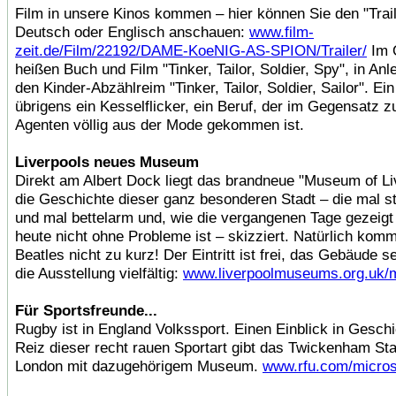
Film in unsere Kinos kommen – hier können Sie den "Trail
Deutsch oder Englisch anschauen:
www.film-
zeit.de/Film/22192/DAME-KoeNIG-AS-SPION/Trailer/
Im O
heißen Buch und Film "Tinker, Tailor, Soldier, Spy", in An
den Kinder-Abzählreim "Tinker, Tailor, Soldier, Sailor". Ein 
übrigens ein Kesselflicker, ein Beruf, der im Gegensatz 
Agenten völlig aus der Mode gekommen ist.
Liverpools neues Museum
Direkt am Albert Dock liegt das brandneue "Museum of Li
die Geschichte dieser ganz besonderen Stadt – die mal st
und mal bettelarm und, wie die vergangenen Tage gezeigt
heute nicht ohne Probleme ist – skizziert. Natürlich kom
Beatles nicht zu kurz! Der Eintritt ist frei, das Gebäude 
die Ausstellung vielfältig:
www.liverpoolmuseums.org.uk/
Für Sportsfreunde...
Rugby ist in England Volkssport. Einen Einblick in Gesch
Reiz dieser recht rauen Sportart gibt das Twickenham St
London mit dazugehörigem Museum.
www.rfu.com/micro