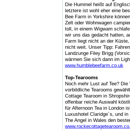
Die Hummel heißt auf Englisc
letztere ist wohl eher eine be
Bee Farm in Yorkshire können
Zelt oder Wohnwagen campiere
toll, in einem Wigwam schlafe
wir uns das gedacht hatten, au
Farm liegt nicht an der Küste
nicht weit. Unser Tipp: Fahren
Landzunge Filey Brigg (Vorsic
wärmen Sie sich dann im Lig
www.humblebeefarm.co.uk
Top-Tearooms
Noch mehr Lust auf Tee? Die "
vorbildliche Tearooms gewählt
Cottage Tearoom in Shropshir
offenbar reiche Auswahl köstl
für Afternoon Tea in London i
Luxushotel Claridge´s, und in 
The Angel in Wales den besten
www.rockecottagetearoom.co