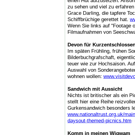
einen Hut aufzusetzen. Anson
zu sehen und viel zu erfahren 
Grace Darling, die tapfere To
Schiffbrüchige gerettet hat.
ww
Wenn Sie links auf "Footage of
Filmaufnahmen von Seeschwalb
Devon für Kurzentschlosse
Im späten Frühling, frühen S
Bilderbuchgrafschaft, eigentl
teuer wie zur Hochsaison. Auf 
Auswahl von Sonderangeboten
wohnen wollen:
www.visitdevo
Sandwich mit Aussicht
Nichts ist britischer als ein P
stellt hier eine Reihe reizvoll
Gurkensandwich besonders l
www.nationaltrust.org.uk/ma
daysout-themed-picnics.htm
Komm in meinen Wigwam