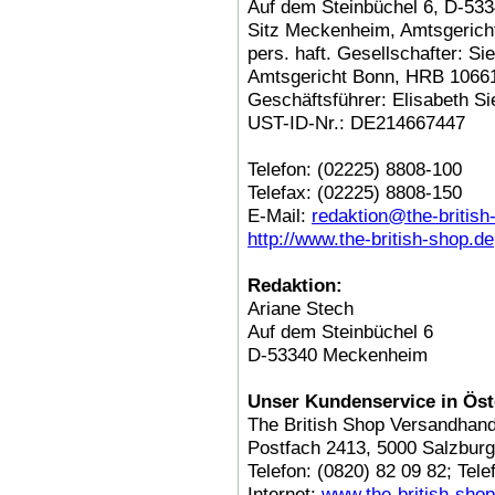
Auf dem Steinbüchel 6, D-5
Sitz Meckenheim, Amtsgerich
pers. haft. Gesellschafter: 
Amtsgericht Bonn, HRB 1066
Geschäftsführer: Elisabeth Si
UST-ID-Nr.: DE214667447
Telefon: (02225) 8808-100
Telefax: (02225) 8808-150
E-Mail:
redaktion@the-british
http://www.the-british-shop.de
Redaktion:
Ariane Stech
Auf dem Steinbüchel 6
D-53340 Meckenheim
Unser Kundenservice in Öst
The British Shop Versandha
Postfach 2413, 5000 Salzburg
Telefon: (0820) 82 09 82; Tele
Internet:
www.the-british-shop