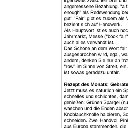
irgendwas zwischen Drei und Vi
angemessene Bezahlung, "a fa
enough" als Redewendung bede
gut" "Fair" gibt es zudem als
bezieht sich auf Handwerk.
Als Hauptwort ist es auch no
Jahrmarkt, Messe ("book fair"
auch alles verwandt ist.
Das Schöne an dem Wort fair i
ausgesprochen wird, egal, wa
anders, denken Sie nur an "ro
"row" im Sinne von Streit, ein
ist sowas geradezu unfair.
Rezept des Monats: Gebrate
Jetzt muss es natürlich ein S
schnelles und schlichtes, dami
genießen: Grünen Spargel (nur
waschen und die Enden abschn
Knoblauchknolle halbieren, Sc
schneiden. Zwei Handvoll Pini
aus Europa stammenden, die 