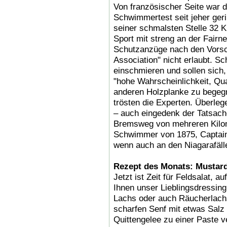
Von französischer Seite war 
Schwimmertest seit jeher ger
seiner schmalsten Stelle 32 Kil
Sport mit streng an der Fairn
Schutzanzüge nach den Vorsc
Association" nicht erlaubt. S
einschmieren und sollen sich,
"hohe Wahrscheinlichkeit, Qua
anderen Holzplanke zu begegne
trösten die Experten. Überleg
– auch eingedenk der Tatsach
Bremsweg von mehreren Kilom
Schwimmer von 1875, Captain
wenn auch an den Niagarafäll
Rezept des Monats: Mustar
Jetzt ist Zeit für Feldsalat, a
Ihnen unser Lieblingsdressin
Lachs oder auch Räucherlachs 
scharfen Senf mit etwas Salz 
Quittengelee zu einer Paste v