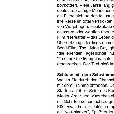
boykottiert. Viele Jahre lang g
deutschsprachige Menschen se
die Filme sich so richtig lust
irre Reise im total verrückten
von Vierjährigen. Heutzutage w
gelassen oder wörtlich übers
Film "Hereafter – das Leben 
Übersetzung allerdings unmög
Bond-Film "The Living Dayligh
"die lebenden Tageslichter" 
"To scare the living daylights
erschrecken. Der Titel hieß 
Schluss mit dem Schwimm
Wollen Sie durch den Channe
mit dem Training anfangen. D
Starten auf ihrer Seite des K
wieder Ärger und wünschen ei
mit Schiffen sei einfach zu g
Küstenwache, der dafür prompt
als "wet-blanket", Spaßverderbe