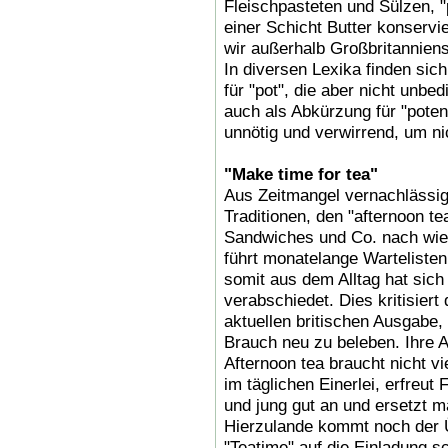
Fleischpasteten und Sülzen, "
einer Schicht Butter konservi
wir außerhalb Großbritannien
In diversen Lexika finden sic
für "pot", die aber nicht unbed
auch als Abkürzung für "potent
unnötig und verwirrend, um nic
"Make time for tea"
Aus Zeitmangel vernachlässige
Traditionen, den "afternoon t
Sandwiches und Co. nach wie v
führt monatelange Wartelisten
somit aus dem Alltag hat sic
verabschiedet. Dies kritisiert d
aktuellen britischen Ausgabe,
Brauch neu zu beleben. Ihre 
Afternoon tea braucht nicht vie
im täglichen Einerlei, erfreut
und jung gut an und ersetzt 
Hierzulande kommt noch der 
"Teatime" auf die Einladung s