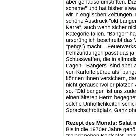
aber genauso umstritten. Da
scheme" und hat bisher etwa
wir in englischen Zeitungen. 
schöne Ausdruck "old banger
Karre", auch wenn sicher nic
Kategorie fallen. "Banger" h
ursprünglich beschreibt das W
"peng!") macht – Feuerwerksk
Fehlzündungen passt das ja 
Schusswaffen, die in altmo
tragen. "Bangers" sind aber 
von Kartoffelpüree als "ba
können Ihnen versichern, das
nicht geräuschvoller platzen
so. "Old banger" ist uns zud
einen älteren Herrn begegnet,
solche Unhöflichkeiten schic
Sprachschrottplatz. Ganz oh
Rezept des Monats: Salat m
Bis in die 1970er Jahre gehö
"salad" neben Kopfsalat, To