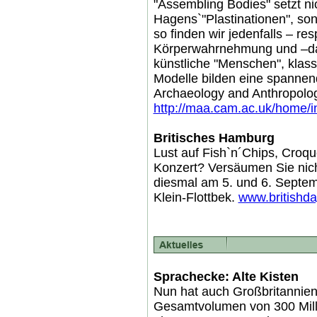
"Assembling Bodies" setzt ni
Hagens`"Plastinationen", son
so finden wir jedenfalls – re
Körperwahrnehmung und –dars
künstliche "Menschen", klas
Modelle bilden eine spanne
Archaeology and Anthropolog
http://maa.cam.ac.uk/home/
Britisches Hamburg
Lust auf Fish`n´Chips, Croq
Konzert? Versäumen Sie nich
diesmal am 5. und 6. Septembe
Klein-Flottbek.
www.britishda
Sprachecke: Alte Kisten
Nun hat auch Großbritannie
Gesamtvolumen von 300 Milli