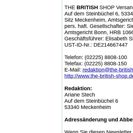
THE
BRITISH
SHOP Versan
Auf dem Steinbüchel 6, 53
Sitz Meckenheim, Amtsgeric
pers. haft. Gesellschafter:
Amtsgericht Bonn, HRB 106
Geschäftsführer: Elisabeth S
UST-ID-Nr.: DE214667447
Telefon: (02225) 8808-100
Telefax: (02225) 8808-150
E-Mail:
redaktion@the-britis
http://www.the-british-shop.d
Redaktion:
Ariane Stech
Auf dem Steinbüchel 6
53340 Meckenheim
Adressänderung und Abbes
Wenn Sie diesen Newsletter 