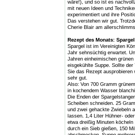
wäre!), und so ist es nachvol
mit neuen Ideen und Technike
experimentiert und ihre Positi
Das verstehen wir gut. Trotz
Cherie Blair am allerschlimms
Rezept des Monats: Sparge
Spargel ist im Vereinigten Kö
Jahr sehnsüchtig erwartet. Un
Jahren einheimischen grünen 
eisgekühlte Suppe. Sollte d
Sie das Rezept ausprobieren 
sehr gut.
Also: Von 700 Gramm grünem 
in kochendem Wasser blanchie
Die Enden der Spargelstange
Scheiben schneiden. 25 Gram
und zwei gehackte Zwiebeln 
lassen. 1,4 Liter Hühner- od
etwa dreißig Minuten köcheln
durch ein Sieb gießen, 150 Mil
abschmecken. Suppe mehrere 