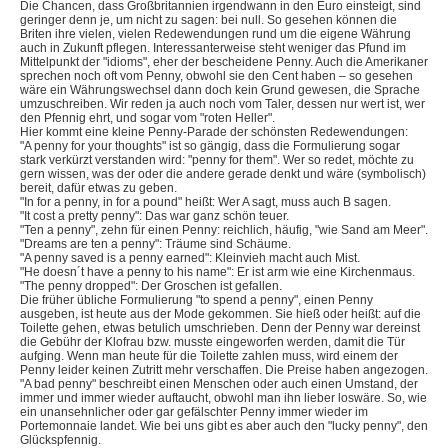
Die Chancen, dass Großbritannien irgendwann in den Euro einsteigt, sind
geringer denn je, um nicht zu sagen: bei null. So gesehen können die
Briten ihre vielen, vielen Redewendungen rund um die eigene Währung
auch in Zukunft pflegen. Interessanterweise steht weniger das Pfund im
Mittelpunkt der "idioms", eher der bescheidene Penny. Auch die Amerikaner
sprechen noch oft vom Penny, obwohl sie den Cent haben – so gesehen
wäre ein Währungswechsel dann doch kein Grund gewesen, die Sprache
umzuschreiben. Wir reden ja auch noch vom Taler, dessen nur wert ist, wer
den Pfennig ehrt, und sogar vom "roten Heller".
Hier kommt eine kleine Penny-Parade der schönsten Redewendungen:
"A penny for your thoughts" ist so gängig, dass die Formulierung sogar
stark verkürzt verstanden wird: "penny for them". Wer so redet, möchte zu
gern wissen, was der oder die andere gerade denkt und wäre (symbolisch)
bereit, dafür etwas zu geben.
"In for a penny, in for a pound" heißt: Wer A sagt, muss auch B sagen.
"It cost a pretty penny": Das war ganz schön teuer.
"Ten a penny", zehn für einen Penny: reichlich, häufig, "wie Sand am Meer".
"Dreams are ten a penny": Träume sind Schäume.
"A penny saved is a penny earned": Kleinvieh macht auch Mist.
"He doesn´t have a penny to his name": Er ist arm wie eine Kirchenmaus.
"The penny dropped": Der Groschen ist gefallen.
Die früher übliche Formulierung "to spend a penny", einen Penny
ausgeben, ist heute aus der Mode gekommen. Sie hieß oder heißt: auf die
Toilette gehen, etwas betulich umschrieben. Denn der Penny war dereinst
die Gebühr der Klofrau bzw. musste eingeworfen werden, damit die Tür
aufging. Wenn man heute für die Toilette zahlen muss, wird einem der
Penny leider keinen Zutritt mehr verschaffen. Die Preise haben angezogen.
"A bad penny" beschreibt einen Menschen oder auch einen Umstand, der
immer und immer wieder auftaucht, obwohl man ihn lieber loswäre. So, wie
ein unansehnlicher oder gar gefälschter Penny immer wieder im
Portemonnaie landet. Wie bei uns gibt es aber auch den "lucky penny", den
Glückspfennig.