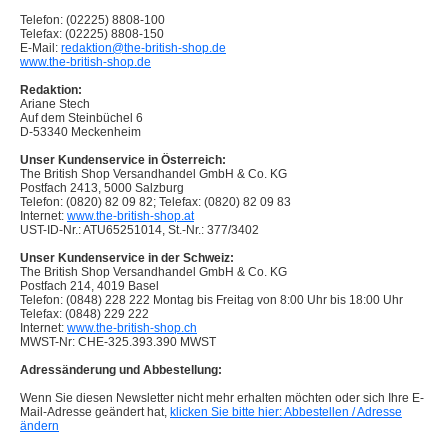
Telefon: (02225) 8808-100
Telefax: (02225) 8808-150
E-Mail:
redaktion@the-british-shop.de
www.the-british-shop.de
Redaktion:
Ariane Stech
Auf dem Steinbüchel 6
D-53340 Meckenheim
Unser Kundenservice in Österreich:
The British Shop Versandhandel GmbH & Co. KG
Postfach 2413, 5000 Salzburg
Telefon: (0820) 82 09 82; Telefax: (0820) 82 09 83
Internet:
www.the-british-shop.at
UST-ID-Nr.: ATU65251014, St.-Nr.: 377/3402
Unser Kundenservice in der Schweiz:
The British Shop Versandhandel GmbH & Co. KG
Postfach 214, 4019 Basel
Telefon: (0848) 228 222 Montag bis Freitag von 8:00 Uhr bis 18:00 Uhr
Telefax: (0848) 229 222
Internet:
www.the-british-shop.ch
MWST-Nr: CHE-325.393.390 MWST
Adressänderung und Abbestellung:
Wenn Sie diesen Newsletter nicht mehr erhalten möchten oder sich Ihre E-
Mail-Adresse geändert hat,
klicken Sie bitte hier: Abbestellen / Adresse
ändern