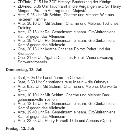
ZDFinfo, 7.15 Uhr ZDF-History: Bruderkrieg der Könige
ZDFneo, 6.35 Uhr Tauchfahrt in die Vergangenheit: Sir Henry
Morgan –Pirat im Auftrag seiner Majestät
Arte, 9.25 Uhr Mit Schirm, Charme und Melone: Wie aus
heiterem Himmel
Arte, 10.10 Uhr Mit Schirm, Charme und Melone: Tödliches
Training
Arte, 12.15 Uhr Re: Gemeinsam einsam. Großbritanniens
Kampf gegen das Alleinsein
Arte, 19.40 Uhr Re: Gemeinsam einsam. Großbritanniens
Kampf gegen das Alleinsein
One, 20.15 Uhr Agatha Christies Poirot: Poirot und der
Kidnapper
One, 21.05 Uhr Agatha Christies Poirot: Vierundzwanzig
Schwarzdrosseln
Donnerstag, 12. Juli
3sat, 6.05 Uhr Landträume: In Cornwall
3sat, 6.50 Uhr Schottlands raue Inseln – die Orkneys
Arte, 9.25 Uhr Mit Schirm, Charme und Melone: Die weiße
Ratte
Arte, 10.10 Uhr Mit Schirm, Charme und Melone: Das
geheimnisvolle Ypsilon
Arte, 12.15 Uhr Re: Gemeinsam einsam. Großbritanniens
Kampf gegen das Alleinsein
Arte, 19.40 Uhr Re: Gemeinsam einsam. Großbritanniens
Kampf gegen das Alleinsein
Arte, 23.25 Uhr Henry Purcell: Dido und Aeneas (Oper)
Freitag, 13. Juli