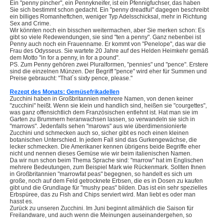
Ein "penny pincher", ein Pennykneifer, ist ein Pfennigfuchser, das haben
Sie sich bestimmt schon gedacht. Ein "penny dreadful" dagegen beschreibt
ein billiges Romanheftchen, weniger Typ Adelsschicksal, mehr in Richtung
Sex and Crime.
Wir könnten noch ein bisschen weitermachen, aber Sie merken schon: Es
gibt so viele Redewendungen, sie sind "ten a penny". Ganz nebenbei ist
Penny auch noch ein Frauenname. Er kommt von "Penelope", das war die
Frau des Odysseus. Sie wartete 20 Jahre auf des Helden Heimkehr gemäß
dem Motto "in for a penny, in for a pound".
PS. Zum Penny gehören zwei Pluralformen, "pennies" und "pence". Erstere
sind die einzelnen Münzen. Der Begriff "pence" wird eher für Summen und
Preise gebraucht: "That´s sixty pence, please."
Rezept des Monats: Gemüsefrikadellen
Zucchini haben in Großbritannien mehrere Namen, von denen keiner
"zucchini" heißt. Wenn sie klein und handlich sind, heißen sie "courgettes",
was ganz offensichtlich dem Französischen entlehnt ist. Hat man sie im
Garten zu Brummern heranwachsen lassen, so verwandeln sie sich in
"marrows". Jedenfalls sehen "marows" aus wie überdimensionierte
Zucchini und schmecken auch so, sicher gibt es noch einen kleinen
botanischen Unterschied. In jedem Fall sind das Gurkengewächse, die
lecker schmecken. Die Amerikaner kennen übrigens beide Begriffe eher
nicht und nennen dieses Gemüse wie wir beim italienischen Namen.
Da wir nun schon beim Thema Sprache sind: "marrow" hat im Englischen
mehrere Bedeutungen, zum Beispiel Mark wie Rückenmark. Sollten Ihnen
in Großbritannien "marrowfat peas" begegnen, so handelt es sich um
große, noch auf dem Feld getrocknete Erbsen, die es in Dosen zu kaufen
gibt und die Grundlage für "mushy peas" bilden. Das ist ein sehr spezielles
Erbspüree, das zu Fish and Chips serviert wird. Man liebt es oder man
hasst es.
Zurück zu unseren Zucchini. Im Juni beginnt allmählich die Saison für
Freilandware, und auch wenn die Meinungen auseinandergehen, so