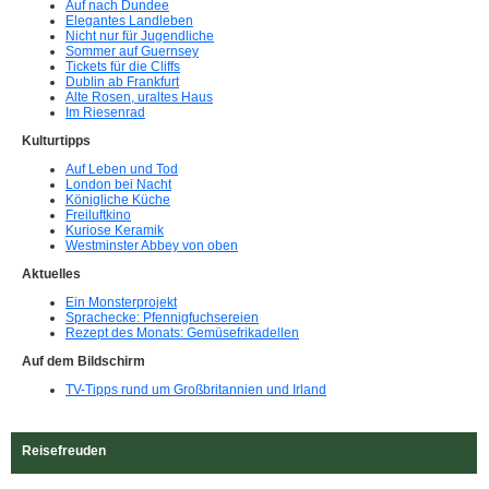
Auf nach Dundee
Elegantes Landleben
Nicht nur für Jugendliche
Sommer auf Guernsey
Tickets für die Cliffs
Dublin ab Frankfurt
Alte Rosen, uraltes Haus
Im Riesenrad
Kulturtipps
Auf Leben und Tod
London bei Nacht
Königliche Küche
Freiluftkino
Kuriose Keramik
Westminster Abbey von oben
Aktuelles
Ein Monsterprojekt
Sprachecke: Pfennigfuchsereien
Rezept des Monats: Gemüsefrikadellen
Auf dem Bildschirm
TV-Tipps rund um Großbritannien und Irland
Reisefreuden