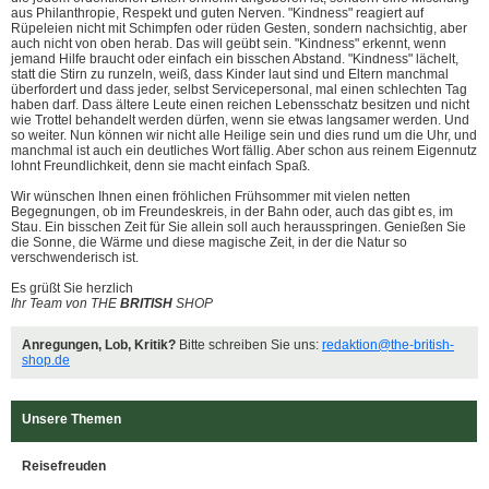
aus Philanthropie, Respekt und guten Nerven. "Kindness" reagiert auf
Rüpeleien nicht mit Schimpfen oder rüden Gesten, sondern nachsichtig, aber
auch nicht von oben herab. Das will geübt sein. "Kindness" erkennt, wenn
jemand Hilfe braucht oder einfach ein bisschen Abstand. "Kindness" lächelt,
statt die Stirn zu runzeln, weiß, dass Kinder laut sind und Eltern manchmal
überfordert und dass jeder, selbst Servicepersonal, mal einen schlechten Tag
haben darf. Dass ältere Leute einen reichen Lebensschatz besitzen und nicht
wie Trottel behandelt werden dürfen, wenn sie etwas langsamer werden. Und
so weiter. Nun können wir nicht alle Heilige sein und dies rund um die Uhr, und
manchmal ist auch ein deutliches Wort fällig. Aber schon aus reinem Eigennutz
lohnt Freundlichkeit, denn sie macht einfach Spaß.
Wir wünschen Ihnen einen fröhlichen Frühsommer mit vielen netten
Begegnungen, ob im Freundeskreis, in der Bahn oder, auch das gibt es, im
Stau. Ein bisschen Zeit für Sie allein soll auch herausspringen. Genießen Sie
die Sonne, die Wärme und diese magische Zeit, in der die Natur so
verschwenderisch ist.
Es grüßt Sie herzlich
Ihr Team von THE
BRITISH
SHOP
Anregungen, Lob, Kritik?
Bitte schreiben Sie uns:
redaktion@the-british-
shop.de
Unsere Themen
Reisefreuden