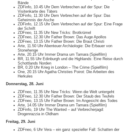
Bände
ZDFinfo, 10.45 Uhr Dem Verbrechen auf der Spur: Die
Visitenkarte des Täters
ZDFinfo, 11.30 Uhr Dem Verbrechen auf der Spur: Das
Geheimnis der Asche
ZDFinfo, 12.15 Uhr Dem Verbrechen auf der Spur: Eine Frage
der Schrift
ZDFneo, 11.35 Uhr New Tricks: Brotkrümel
ZDFneo, 12.30 Uhr Father Brown: Das Auge Apollos
ZDFneo, 13.15 Uhr Father Brown: Die Braut Christi
Arte, 11.50 Uhr Abenteuer Archäologie: Die Erbauer von
Stonehenge
Arte, 20.15 Uhr Immer Drama um Tamara (Spielfilm)
BR, 11.55 Uhr Edinburgh und die Highlands: Eine Reise durch
Schottlands Norden
BR, 0.20 Uhr Krieg in London – The Crime (Spielfilm)
One, 20.15 Uhr Agatha Christies Poirot: Die Arbeiten des
Herkules
Donnerstag, 28. Juni
ZDFneo, 11.35 Uhr New Tricks: Wenn die Welt untergeht
ZDFneo, 12.30 Uhr Father Brown: Der Staub des Teufels
ZDFneo, 13.15 Uhr Father Brown: Im Angesicht des Todes
Arte, 14.05 Uhr Immer Drama um Tamara (Spielfilm)
ZDFinfo, 19 Uhr The Wanted – auf Verbrecherjagd:
Drogenrazzia in Oldham
Freitag, 29. Juni
ZDFneo, 6 Uhr Vera – ein ganz spezieller Fall: Schatten der