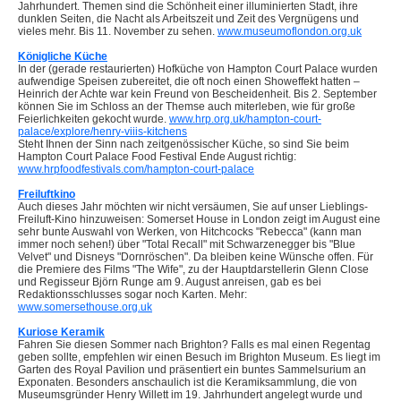
Jahrhundert. Themen sind die Schönheit einer illuminierten Stadt, ihre
dunklen Seiten, die Nacht als Arbeitszeit und Zeit des Vergnügens und
vieles mehr. Bis 11. November zu sehen.
www.museumoflondon.org.uk
Königliche Küche
In der (gerade restaurierten) Hofküche von Hampton Court Palace wurden
aufwendige Speisen zubereitet, die oft noch einen Showeffekt hatten –
Heinrich der Achte war kein Freund von Bescheidenheit. Bis 2. September
können Sie im Schloss an der Themse auch miterleben, wie für große
Feierlichkeiten gekocht wurde.
www.hrp.org.uk/hampton-court-
palace/explore/henry-viiis-kitchens
Steht Ihnen der Sinn nach zeitgenössischer Küche, so sind Sie beim
Hampton Court Palace Food Festival Ende August richtig:
www.hrpfoodfestivals.com/hampton-court-palace
Freiluftkino
Auch dieses Jahr möchten wir nicht versäumen, Sie auf unser Lieblings-
Freiluft-Kino hinzuweisen: Somerset House in London zeigt im August eine
sehr bunte Auswahl von Werken, von Hitchcocks "Rebecca" (kann man
immer noch sehen!) über "Total Recall" mit Schwarzenegger bis "Blue
Velvet" und Disneys "Dornröschen". Da bleiben keine Wünsche offen. Für
die Premiere des Films "The Wife", zu der Hauptdarstellerin Glenn Close
und Regisseur Björn Runge am 9. August anreisen, gab es bei
Redaktionsschlusses sogar noch Karten. Mehr:
www.somersethouse.org.uk
Kuriose Keramik
Fahren Sie diesen Sommer nach Brighton? Falls es mal einen Regentag
geben sollte, empfehlen wir einen Besuch im Brighton Museum. Es liegt im
Garten des Royal Pavilion und präsentiert ein buntes Sammelsurium an
Exponaten. Besonders anschaulich ist die Keramiksammlung, die von
Museumsgründer Henry Willett im 19. Jahrhundert angelegt wurde und