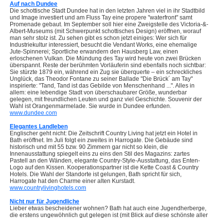
Auf nach Dundee
Die schottische Stadt Dundee hat in den letzten Jahren viel in ihr Stadtbild
und Image investiert und am Fluss Tay eine propere "waterfront" samt
Promenade gebaut. Im September soll hier eine Zweigstelle des Victoria-&-
Albert-Museums (mit Schwerpunkt schottisches Design) eröffnen, worauf
man sehr stolz ist. Zu sehen gibt es schon jetzt einiges: Wer sich für
Industriekultur interessiert, besucht die Vendant Works, eine ehemalige
Jute-Spinnerei; Sportliche erwandern den Hausberg Law, einen
erloschenen Vulkan. Die Mündung des Tay wird heute von zwei Brücken
überspannt. Reste der berühmten Vorläuferin sind ebenfalls noch sichtbar:
Sie stürzte 1879 ein, während ein Zug sie überquerte – ein schreckliches
Unglück, das Theodor Fontane zu seiner Ballade "Die Brück´ am Tay"
inspirierte: "Tand, Tand ist das Gebilde von Menschenhand ...". Alles in
allem: eine lebendige Stadt von überschaubarer Größe, wunderbar
gelegen, mit freundlichen Leuten und ganz viel Geschichte. Souvenir der
Wahl ist Orangenmarmelade. Sie wurde in Dundee erfunden.
www.dundee.com
Elegantes Landleben
Englischer geht nicht: Die Zeitschrift Country Living hat jetzt ein Hotel in
Bath eröffnet. Im Juli folgt ein zweites in Harrogate. Die Gebäude sind
historisch und mit 55 bzw. 90 Zimmern gar nicht so klein, die
Innenausstattung spiegelt eins zu eins den Stil des Magazins: zartes
Pastell an den Wänden, elegante Country-Style-Ausstattung, das Enten-
Logo auf den Kissen. Kooperationspartner ist die Kette Coast & Country
Hotels. Die Wahl der Standorte ist gelungen, Bath spricht für sich,
Harrogate hat den Charme einer alten Kurstadt.
www.countrylivinghotels.com
Nicht nur für Jugendliche
Lieber etwas bescheidener wohnen? Bath hat auch eine Jugendherberge,
die erstens ungewöhnlich gut gelegen ist (mit Blick auf diese schönste aller