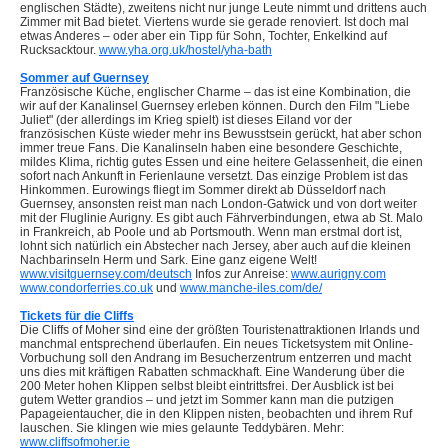
englischen Städte), zweitens nicht nur junge Leute nimmt und drittens auch
Zimmer mit Bad bietet. Viertens wurde sie gerade renoviert. Ist doch mal
etwas Anderes – oder aber ein Tipp für Sohn, Tochter, Enkelkind auf
Rucksacktour.
www.yha.org.uk/hostel/yha-bath
Sommer auf Guernsey
Französische Küche, englischer Charme – das ist eine Kombination, die
wir auf der Kanalinsel Guernsey erleben können. Durch den Film "Liebe
Juliet" (der allerdings im Krieg spielt) ist dieses Eiland vor der
französischen Küste wieder mehr ins Bewusstsein gerückt, hat aber schon
immer treue Fans. Die Kanalinseln haben eine besondere Geschichte,
mildes Klima, richtig gutes Essen und eine heitere Gelassenheit, die einen
sofort nach Ankunft in Ferienlaune versetzt. Das einzige Problem ist das
Hinkommen. Eurowings fliegt im Sommer direkt ab Düsseldorf nach
Guernsey, ansonsten reist man nach London-Gatwick und von dort weiter
mit der Fluglinie Aurigny. Es gibt auch Fährverbindungen, etwa ab St. Malo
in Frankreich, ab Poole und ab Portsmouth. Wenn man erstmal dort ist,
lohnt sich natürlich ein Abstecher nach Jersey, aber auch auf die kleinen
Nachbarinseln Herm und Sark. Eine ganz eigene Welt!
www.visitguernsey.com/deutsch
Infos zur Anreise:
www.aurigny.com
www.condorferries.co.uk
und
www.manche-iles.com/de/
Tickets für die Cliffs
Die Cliffs of Moher sind eine der größten Touristenattraktionen Irlands und
manchmal entsprechend überlaufen. Ein neues Ticketsystem mit Online-
Vorbuchung soll den Andrang im Besucherzentrum entzerren und macht
uns dies mit kräftigen Rabatten schmackhaft. Eine Wanderung über die
200 Meter hohen Klippen selbst bleibt eintrittsfrei. Der Ausblick ist bei
gutem Wetter grandios – und jetzt im Sommer kann man die putzigen
Papageientaucher, die in den Klippen nisten, beobachten und ihrem Ruf
lauschen. Sie klingen wie mies gelaunte Teddybären. Mehr:
www.cliffsofmoher.ie