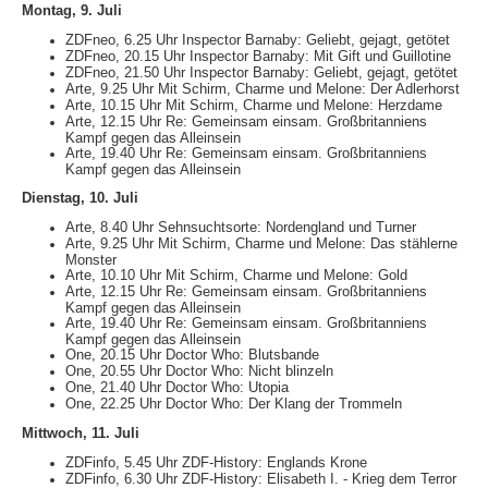
Montag, 9. Juli
ZDFneo, 6.25 Uhr Inspector Barnaby: Geliebt, gejagt, getötet
ZDFneo, 20.15 Uhr Inspector Barnaby: Mit Gift und Guillotine
ZDFneo, 21.50 Uhr Inspector Barnaby: Geliebt, gejagt, getötet
Arte, 9.25 Uhr Mit Schirm, Charme und Melone: Der Adlerhorst
Arte, 10.15 Uhr Mit Schirm, Charme und Melone: Herzdame
Arte, 12.15 Uhr Re: Gemeinsam einsam. Großbritanniens
Kampf gegen das Alleinsein
Arte, 19.40 Uhr Re: Gemeinsam einsam. Großbritanniens
Kampf gegen das Alleinsein
Dienstag, 10. Juli
Arte, 8.40 Uhr Sehnsuchtsorte: Nordengland und Turner
Arte, 9.25 Uhr Mit Schirm, Charme und Melone: Das stählerne
Monster
Arte, 10.10 Uhr Mit Schirm, Charme und Melone: Gold
Arte, 12.15 Uhr Re: Gemeinsam einsam. Großbritanniens
Kampf gegen das Alleinsein
Arte, 19.40 Uhr Re: Gemeinsam einsam. Großbritanniens
Kampf gegen das Alleinsein
One, 20.15 Uhr Doctor Who: Blutsbande
One, 20.55 Uhr Doctor Who: Nicht blinzeln
One, 21.40 Uhr Doctor Who: Utopia
One, 22.25 Uhr Doctor Who: Der Klang der Trommeln
Mittwoch, 11. Juli
ZDFinfo, 5.45 Uhr ZDF-History: Englands Krone
ZDFinfo, 6.30 Uhr ZDF-History: Elisabeth I. - Krieg dem Terror