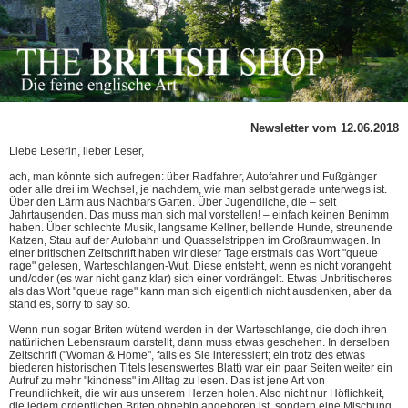
Newsletter vom 12.06.2018
Liebe Leserin, lieber Leser,
ach, man könnte sich aufregen: über Radfahrer, Autofahrer und Fußgänger
oder alle drei im Wechsel, je nachdem, wie man selbst gerade unterwegs ist.
Über den Lärm aus Nachbars Garten. Über Jugendliche, die – seit
Jahrtausenden. Das muss man sich mal vorstellen! – einfach keinen Benimm
haben. Über schlechte Musik, langsame Kellner, bellende Hunde, streunende
Katzen, Stau auf der Autobahn und Quasselstrippen im Großraumwagen. In
einer britischen Zeitschrift haben wir dieser Tage erstmals das Wort "queue
rage" gelesen, Warteschlangen-Wut. Diese entsteht, wenn es nicht vorangeht
und/oder (es war nicht ganz klar) sich einer vordrängelt. Etwas Unbritischeres
als das Wort "queue rage" kann man sich eigentlich nicht ausdenken, aber da
stand es, sorry to say so.
Wenn nun sogar Briten wütend werden in der Warteschlange, die doch ihren
natürlichen Lebensraum darstellt, dann muss etwas geschehen. In derselben
Zeitschrift ("Woman & Home", falls es Sie interessiert; ein trotz des etwas
biederen historischen Titels lesenswertes Blatt) war ein paar Seiten weiter ein
Aufruf zu mehr "kindness" im Alltag zu lesen. Das ist jene Art von
Freundlichkeit, die wir aus unserem Herzen holen. Also nicht nur Höflichkeit,
die jedem ordentlichen Briten ohnehin angeboren ist, sondern eine Mischung