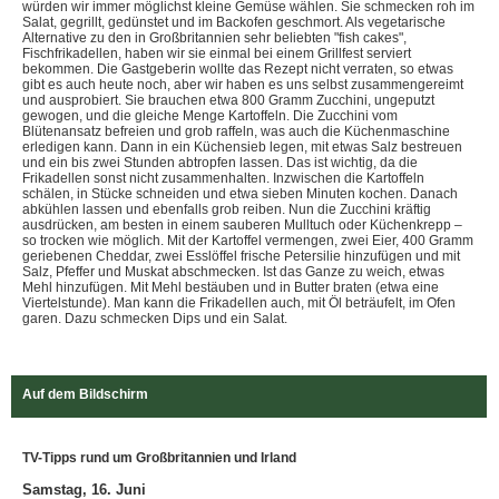
würden wir immer möglichst kleine Gemüse wählen. Sie schmecken roh im
Salat, gegrillt, gedünstet und im Backofen geschmort. Als vegetarische
Alternative zu den in Großbritannien sehr beliebten "fish cakes",
Fischfrikadellen, haben wir sie einmal bei einem Grillfest serviert
bekommen. Die Gastgeberin wollte das Rezept nicht verraten, so etwas
gibt es auch heute noch, aber wir haben es uns selbst zusammengereimt
und ausprobiert. Sie brauchen etwa 800 Gramm Zucchini, ungeputzt
gewogen, und die gleiche Menge Kartoffeln. Die Zucchini vom
Blütenansatz befreien und grob raffeln, was auch die Küchenmaschine
erledigen kann. Dann in ein Küchensieb legen, mit etwas Salz bestreuen
und ein bis zwei Stunden abtropfen lassen. Das ist wichtig, da die
Frikadellen sonst nicht zusammenhalten. Inzwischen die Kartoffeln
schälen, in Stücke schneiden und etwa sieben Minuten kochen. Danach
abkühlen lassen und ebenfalls grob reiben. Nun die Zucchini kräftig
ausdrücken, am besten in einem sauberen Mulltuch oder Küchenkrepp –
so trocken wie möglich. Mit der Kartoffel vermengen, zwei Eier, 400 Gramm
geriebenen Cheddar, zwei Esslöffel frische Petersilie hinzufügen und mit
Salz, Pfeffer und Muskat abschmecken. Ist das Ganze zu weich, etwas
Mehl hinzufügen. Mit Mehl bestäuben und in Butter braten (etwa eine
Viertelstunde). Man kann die Frikadellen auch, mit Öl beträufelt, im Ofen
garen. Dazu schmecken Dips und ein Salat.
Auf dem Bildschirm
TV-Tipps rund um Großbritannien und Irland
Samstag, 16. Juni