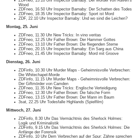
ZDFneo, 15.10 Uhr Inspector Barnaby: Der Mörder von Raven’s
Wood
ZDFneo, 16.50 Uhr Inspector Barnaby: Der Schatten des Todes
ZDFneo, 18.35 Uhr Inspector Barnaby: Sport ist Mord
ZDF, 22.10 Uhr Inspector Barnaby: Und wo sind die Leichen?
Montag, 25. Juni
ZDFneo, 11.30 Uhr New Tricks: In vino veritas
ZDFneo, 12.25 Uhr Father Brown: Der Hammer Gottes
ZDFneo, 13.10 Uhr Father Brown: Die fliegenden Sterne
ZDFneo, 20.15 Uhr Inspector Barnaby: Ein Sarg aus China
ZDFneo, 21.45 Uhr Inspector Barnaby: Mord mit Groove
Dienstag, 26. Juni
ZDFinfo, 10.30 Uhr Murder Maps - Geheimnisvolle Verbrechen:
Die Whitechapel-Morde
ZDFinfo, 11.15 Uhr Murder Maps - Geheimnisvolle Verbrechen:
Der Giftmörder von Camden
ZDFneo, 11.35 Uhr New Tricks: Englische Verteidigung
ZDFneo, 12.30 Uhr Father Brown: Die falsche Form
ZDFneo, 13.15 Uhr Father Brown: Der Mann im Baum
3sat, 22.25 Uhr Todesfalle Highlands (Spielfilm)
Mittwoch, 27. Juni
ZDFinfo, 8.30 Uhr Das Vermächtnis des Sherlock Holmes:
Logik und Kriminalistik
ZDFinfo, 9.15 Uhr Das Vermächtnis des Sherlock Holmes: Die
Anfänge der Forensik
ZDFinfo, 10 Uhr Dem Verbrechen auf der Spur: Zähne sprechen