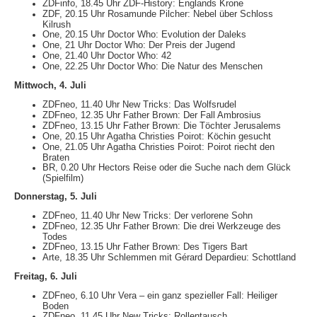
ZDFinfo, 18.45 Uhr ZDF-History: Englands Krone
ZDF, 20.15 Uhr Rosamunde Pilcher: Nebel über Schloss
Kilrush
One, 20.15 Uhr Doctor Who: Evolution der Daleks
One, 21 Uhr Doctor Who: Der Preis der Jugend
One, 21.40 Uhr Doctor Who: 42
One, 22.25 Uhr Doctor Who: Die Natur des Menschen
Mittwoch, 4. Juli
ZDFneo, 11.40 Uhr New Tricks: Das Wolfsrudel
ZDFneo, 12.35 Uhr Father Brown: Der Fall Ambrosius
ZDFneo, 13.15 Uhr Father Brown: Die Töchter Jerusalems
One, 20.15 Uhr Agatha Christies Poirot: Köchin gesucht
One, 21.05 Uhr Agatha Christies Poirot: Poirot riecht den
Braten
BR, 0.20 Uhr Hectors Reise oder die Suche nach dem Glück
(Spielfilm)
Donnerstag, 5. Juli
ZDFneo, 11.40 Uhr New Tricks: Der verlorene Sohn
ZDFneo, 12.35 Uhr Father Brown: Die drei Werkzeuge des
Todes
ZDFneo, 13.15 Uhr Father Brown: Des Tigers Bart
Arte, 18.35 Uhr Schlemmen mit Gérard Depardieu: Schottland
Freitag, 6. Juli
ZDFneo, 6.10 Uhr Vera – ein ganz spezieller Fall: Heiliger
Boden
ZDFneo, 11.45 Uhr New Tricks: Rollentausch