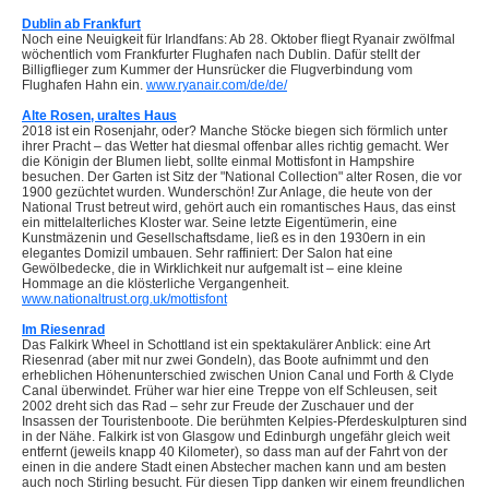
Dublin ab Frankfurt
Noch eine Neuigkeit für Irlandfans: Ab 28. Oktober fliegt Ryanair zwölfmal
wöchentlich vom Frankfurter Flughafen nach Dublin. Dafür stellt der
Billigflieger zum Kummer der Hunsrücker die Flugverbindung vom
Flughafen Hahn ein.
www.ryanair.com/de/de/
Alte Rosen, uraltes Haus
2018 ist ein Rosenjahr, oder? Manche Stöcke biegen sich förmlich unter
ihrer Pracht – das Wetter hat diesmal offenbar alles richtig gemacht. Wer
die Königin der Blumen liebt, sollte einmal Mottisfont in Hampshire
besuchen. Der Garten ist Sitz der "National Collection" alter Rosen, die vor
1900 gezüchtet wurden. Wunderschön! Zur Anlage, die heute von der
National Trust betreut wird, gehört auch ein romantisches Haus, das einst
ein mittelalterliches Kloster war. Seine letzte Eigentümerin, eine
Kunstmäzenin und Gesellschaftsdame, ließ es in den 1930ern in ein
elegantes Domizil umbauen. Sehr raffiniert: Der Salon hat eine
Gewölbedecke, die in Wirklichkeit nur aufgemalt ist – eine kleine
Hommage an die klösterliche Vergangenheit.
www.nationaltrust.org.uk/mottisfont
Im Riesenrad
Das Falkirk Wheel in Schottland ist ein spektakulärer Anblick: eine Art
Riesenrad (aber mit nur zwei Gondeln), das Boote aufnimmt und den
erheblichen Höhenunterschied zwischen Union Canal und Forth & Clyde
Canal überwindet. Früher war hier eine Treppe von elf Schleusen, seit
2002 dreht sich das Rad – sehr zur Freude der Zuschauer und der
Insassen der Touristenboote. Die berühmten Kelpies-Pferdeskulpturen sind
in der Nähe. Falkirk ist von Glasgow und Edinburgh ungefähr gleich weit
entfernt (jeweils knapp 40 Kilometer), so dass man auf der Fahrt von der
einen in die andere Stadt einen Abstecher machen kann und am besten
auch noch Stirling besucht. Für diesen Tipp danken wir einem freundlichen