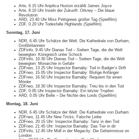
Arte, 6.15 Uhr Anjelica Huston erzählt James Joyce
Arte, 8.10 Uhr Inseln der Zukunft: Orkney – Die blaue
Revolution
ARD, 23.40 Uhr Miss Pettigrews großer Tag (Spielfilm)
ZDF, 0.20 Uhr Todesfalle Highlands (Spielfilm)
Sonntag, 17. Juni
NDR, 6.45 Uhr Schätze der Welt: Die Kathedrale von Durham,
Großbritannien
ZDFinfo, 9.45 Uhr Dianas Tod – Sieben Tage, die die Welt
bewegten: Königreich unter Schock
ZDFinfo, 10.30 Uhr Dianas Tod – Sieben Tage, die die Welt
bewegten: Monarchie in Gefahr
ZDFneo, 13.25 Uhr Inspector Barnaby: Tod in Badger’s Drift
ZDFneo, 15.05 Uhr Inspector Barnaby: Blutige Anfänger
ZDFneo, 16.50 Uhr Inspector Barnaby: Requiem für einen
Mörder
ZDFneo, 18.30 Uhr Inspector Barnaby: Treu bis in den Tod
ZDF, 0.05 Uhr Inspector Barnaby: Ein letzter Tropfen
ARD, 0.05 Uhr Belle – Die Nichte des Lords (Spielfilm)
Montag, 18. Juni
NDR, 6.45 Uhr Schätze der Welt: Die Kathedrale von Durham
ZDFneo, 11.45 Uhr New Tricks: Falsche Liebe
ZDFneo, 20.15 Uhr: Inspector Barnaby: Tanz in den Tod
ZDFneo, 21.45 Uhr: Inspector Barnaby: Das Tier in dir
ZDFinfo, 12.45 Uhr Müll in der Megacity: Die Geheimnisse on
London