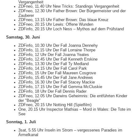
Vergangenheit
ZDFneo, 11.40 Uhr New Tricks: Standings Vergangenheit
ZDFneo, 12.30 Uhr Father Brown: Der Bürgermeister und der
Zauberer
ZDFneo, 13.15 Uhr Father Brown: Das blaue Kreuz
ZDFneo, 20.15 Uhr Lewis: Offene Wunden
ZDFinfo, 20.15 Uhr Loch Ness – Mythos auf dem Prüfstand
Samstag, 30. Juni
ZDFinfo, 10.30 Uhr Der Fall Joanna Dennehy
ZDFinfo, 11.15 Uhr Der Fall Lorraine Thorpe
ZDFinfo, 12 Uhr Der Fall Joanna Yeates
ZDFinfo, 12.45 Uhr Der Fall Kenneth Erskine
ZDFinfo, 13.30 Uhr Der Fall Ty Medland
ZDFinfo, 14.15 Uhr Der Fall Carol Park
ZDFinfo, 15 Uhr Der Fall Maureen Cosgrove
ZDFinfo, 15.45 Uhr Der Fall Jane Andrews
ZDFinfo, 16.30 Uhr Der Fall Stacey Mackie
ZDFinfo, 17.15 Uhr Der Fall Gemma McCluskie
ZDFinfo, 18 Uhr Der Fall Dennis Rader
ZDFneo, 12.05 Uhr Darwins Geheimnis: Die entführten Kinder
der "Beagle"
ZDFneo, 20.15 Uhr Notting Hill (Spielfilm)
One, 20.15 Uhr Inspector Mathias – Mord in Wales: Die Tote im
See
Sonntag, 1. Juli
3sat, 5.55 Uhr Inseln im Strom – vergessenes Paradies im
Ärmelkanal