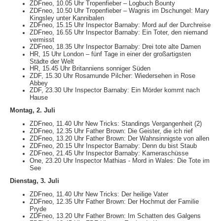
ZDFneo, 10.05 Uhr Tropenfieber – Logbuch Bounty
ZDFneo, 10.50 Uhr Tropenfieber – Wagnis im Dschungel: Mary
Kingsley unter Kannibalen
ZDFneo, 15.15 Uhr Inspector Barnaby: Mord auf der Durchreise
ZDFneo, 16.55 Uhr Inspector Barnaby: Ein Toter, den niemand
vermisst
ZDFneo, 18.35 Uhr Inspector Barnaby: Drei tote alte Damen
HR, 15 Uhr London – fünf Tage in einer der großartigsten
Städte der Welt
HR, 15.45 Uhr Britanniens sonniger Süden
ZDF, 15.30 Uhr Rosamunde Pilcher: Wiedersehen in Rose
Abbey
ZDF, 23.30 Uhr Inspector Barnaby: Ein Mörder kommt nach
Hause
Montag, 2. Juli
ZDFneo, 11.40 Uhr New Tricks: Standings Vergangenheit (2)
ZDFneo, 12.35 Uhr Father Brown: Die Geister, die ich rief
ZDFneo, 13.20 Uhr Father Brown: Der Wahnsinnigste von allen
ZDFneo, 20.15 Uhr Inspector Barnaby: Denn du bist Staub
ZDFneo, 21.45 Uhr Inspector Barnaby: Kameraschüsse
One, 23.20 Uhr Inspector Mathias - Mord in Wales: Die Tote im
See
Dienstag, 3. Juli
ZDFneo, 11.40 Uhr New Tricks: Der heilige Vater
ZDFneo, 12.35 Uhr Father Brown: Der Hochmut der Familie
Pryde
ZDFneo, 13.20 Uhr Father Brown: Im Schatten des Galgens