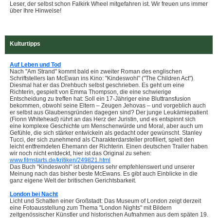
Leser, der selbst schon Falkirk Wheel mitgefahren ist. Wir freuen uns immer
über Ihre Hinweise!
Kulturtipps
Auf Leben und Tod
Nach "Am Strand" kommt bald ein zweiter Roman des englischen
Schriftstellers Ian McEwan ins Kino: "Kindeswohl" ("The Children Act").
Diesmal hat er das Drehbuch selbst geschrieben. Es geht um eine
Richterin, gespielt von Emma Thompson, die eine schwierige
Entscheidung zu treffen hat: Soll ein 17-Jähriger eine Bluttransfusion
bekommen, obwohl seine Eltern – Zeugen Jehovas – und vorgeblich auch
er selbst aus Glaubensgründen dagegen sind? Der junge Leukämiepatient
(Fionn Whitehead) rührt an das Herz der Juristin, und es entspinnt sich
eine komplexe Geschichte um Menschenwürde und Moral, aber auch um
Gefühle, die sich stärker entwickeln als gedacht oder gewünscht. Stanley
Tucci, der sich zunehmend als Charakterdarsteller profiliert, spielt den
leicht entfremdeten Ehemann der Richterin. Einen deutschen Trailer haben
wir noch nicht entdeckt, hier ist das Original zu sehen:
www.filmstarts.de/kritiken/249821.html
Das Buch "Kindeswohl" ist übrigens sehr empfehlenswert und unserer
Meinung nach das bisher beste McEwans. Es gibt auch Einblicke in die
ganz eigene Welt der britischen Gerichtsbarkeit.
London bei Nacht
Licht und Schatten einer Großstadt: Das Museum of London zeigt derzeit
eine Fotoausstellung zum Thema "London Nights" mit Bildern
zeitgenössischer Künstler und historischen Aufnahmen aus dem späten 19.