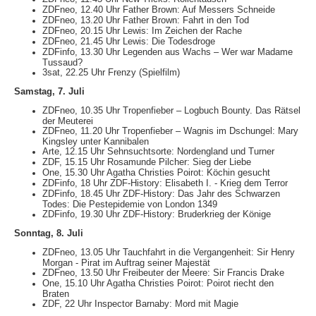
ZDFneo, 12.40 Uhr Father Brown: Auf Messers Schneide
ZDFneo, 13.20 Uhr Father Brown: Fahrt in den Tod
ZDFneo, 20.15 Uhr Lewis: Im Zeichen der Rache
ZDFneo, 21.45 Uhr Lewis: Die Todesdroge
ZDFinfo, 13.30 Uhr Legenden aus Wachs – Wer war Madame
Tussaud?
3sat, 22.25 Uhr Frenzy (Spielfilm)
Samstag, 7. Juli
ZDFneo, 10.35 Uhr Tropenfieber – Logbuch Bounty. Das Rätsel
der Meuterei
ZDFneo, 11.20 Uhr Tropenfieber – Wagnis im Dschungel: Mary
Kingsley unter Kannibalen
Arte, 12.15 Uhr Sehnsuchtsorte: Nordengland und Turner
ZDF, 15.15 Uhr Rosamunde Pilcher: Sieg der Liebe
One, 15.30 Uhr Agatha Christies Poirot: Köchin gesucht
ZDFinfo, 18 Uhr ZDF-History: Elisabeth I. - Krieg dem Terror
ZDFinfo, 18.45 Uhr ZDF-History: Das Jahr des Schwarzen
Todes: Die Pestepidemie von London 1349
ZDFinfo, 19.30 Uhr ZDF-History: Bruderkrieg der Könige
Sonntag, 8. Juli
ZDFneo, 13.05 Uhr Tauchfahrt in die Vergangenheit: Sir Henry
Morgan - Pirat im Auftrag seiner Majestät
ZDFneo, 13.50 Uhr Freibeuter der Meere: Sir Francis Drake
One, 15.10 Uhr Agatha Christies Poirot: Poirot riecht den
Braten
ZDF, 22 Uhr Inspector Barnaby: Mord mit Magie