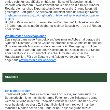
einige sehr kuriose Stücke enthält, zum Beispiel Teebecher mit den
Porträts von Mördern. Etwas konventioneller sind da die Bilder früherer
Royals, die manches Exponat schmücken, oder die rührend laienhaft
gefertigten Tierfiguren. Sehenswert und nicht ohne unfreiwillige Komik!
brightonmuseums.org.uk/brighton/exhibitions-displays/willetts-popular-
pottery
Brighton Pavilion selbst, dieses Kleinod "exotischer" Architektur aus dem
18. Jahrhundert, ist natürlich ebenfalls einen Besuch wert, ob bei Regen
oder Sonne!
Westminster Abbey von oben
Das sind ja ganz neue Perspektiven: Westminster Abbey hat gerade die
"Queen´s Diamond Jubilee Galleries" eröffnet, eine Galerie im doppelten
Sinn – einerseits Museum, andererseits eine Art Kreuzgang in luftiger
Höhe. Gezeigt werden über 300 Objekte aus der Geschichte der Kirche,
aber der Blick ins Kirchenschiff ist sicher für viele Besucher die
Hauptattraktion. Für den Zugang und Aufzug wurde ein neuer Turm
angebaut.
www.westminster-abbey.org
Aktuelles
Ein Monsterprojekt
Traditionell gehört Nessie nicht nur ins Loch Ness, sondern auch ins
Sommerloch – jene nachrichtenarme Ferienzeit, die Zeitungen dünne
werden ließ und in der die Redaktion verzweifelt nach Themen suchte.
Aber heute gibt es diese Zeit eigentlich nicht mehr (obwohl man bei
manchen Medien schon den Eindruck hat, dass sie grundsätzlich