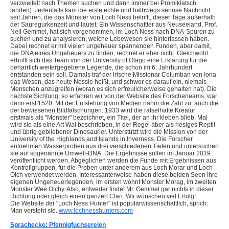
verzweifelt nach Themen suchen und dann immer bei Promiklatsch
landen). Jedenfalls kam die erste echte und halbwegs seriöse Nachricht
seit Jahren, die das Monster von Loch Ness betrifft, dieser Tage außerhalb
der Sauregurkenzeit und lautet: Ein Wissenschaftler aus Neuseeland, Prof.
Neil Gemmel, hat sich vorgenommen, im Loch Ness nach DNA-Spuren zu
suchen und zu analysieren, welche Lebewesen sie hinterlassen haben.
Dabei rechnet er mit vielen ungeheuer spannenden Funden, aber damit,
die DNA eines Ungeheuers zu finden, rechnet er eher nicht. Gleichwohl
erhofft sich das Team von der University of Otago eine Erklärung für die
beharrlich weitergegebene Legende, die schon im 6. Jahrhundert
entstanden sein soll. Damals traf der irische Missionar Columban von Iona
das Wesen, das heute Nessie heißt, und schwor es darauf ein, niemals
Menschen anzugreifen (woran es sich erfreulicherweise gehalten hat). Die
nächste Sichtung, so erfahren wir von der Website des Forscherteams, war
dann erst 1520. Mit der Entstehung von Medien nahm die Zahl zu, auch die
der bewiesenen Bildfälschungen. 1933 wird die rätselhafte Kreatur
erstmals als "Monster" bezeichnet, ein Titel, der an ihr kleben blieb. Mal
wird sie als eine Art Wal beschrieben, in der Regel aber als riesiges Reptil
und übrig gebliebener Dinosaurier. Unterstützt wird die Mission von der
University of the Highlands and Islands in Inverness. Die Forscher
entnehmen Wasserproben aus drei verschiedenen Tiefen und untersuchen
sie auf sogenannte Umwelt-DNA. Die Ergebnisse sollen im Januar 2019
veröffentlicht werden. Abgeglichen werden die Funde mit Ergebnissen aus
Kontrollgruppen, für die Proben unter anderem aus Loch Morar und Loch
Oich verwendet werden. Interessanterweise haben diese beiden Seen ihre
eigenen Ungeheuerlegenden, im ersten wohnt Monster Morag, im zweiten
Monster Wee Oichy. Also, entweder findet Mr. Gemmel gar nichts in dieser
Richtung oder gleich einen ganzen Clan. Wir wünschen viel Erfolg!
Die Website der "Loch Ness Hunter" ist populärwissenschaftlich, sprich:
Man versteht sie.
www.lochnesshunters.com
Sprachecke: Pfennigfuchsereien