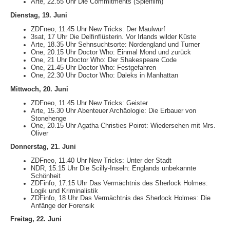
Arte, 22.55 Uhr Die Commitments (Spielfilm)
Dienstag, 19. Juni
ZDFneo, 11.45 Uhr New Tricks: Der Maulwurf
3sat, 17 Uhr Die Delfinflüsterin. Vor Irlands wilder Küste
Arte, 18.35 Uhr Sehnsuchtsorte: Nordengland und Turner
One, 20.15 Uhr Doctor Who: Einmal Mond und zurück
One, 21 Uhr Doctor Who: Der Shakespeare Code
One, 21.45 Uhr Doctor Who: Festgefahren
One, 22.30 Uhr Doctor Who: Daleks in Manhattan
Mittwoch, 20. Juni
ZDFneo, 11.45 Uhr New Tricks: Geister
Arte, 15.30 Uhr Abenteuer Archäologie: Die Erbauer von
Stonehenge
One, 20.15 Uhr Agatha Christies Poirot: Wiedersehen mit Mrs.
Oliver
Donnerstag, 21. Juni
ZDFneo, 11.40 Uhr New Tricks: Unter der Stadt
NDR, 15.15 Uhr Die Scilly-Inseln: Englands unbekannte
Schönheit
ZDFinfo, 17.15 Uhr Das Vermächtnis des Sherlock Holmes:
Logik und Kriminalistik
ZDFinfo, 18 Uhr Das Vermächtnis des Sherlock Holmes: Die
Anfänge der Forensik
Freitag, 22. Juni