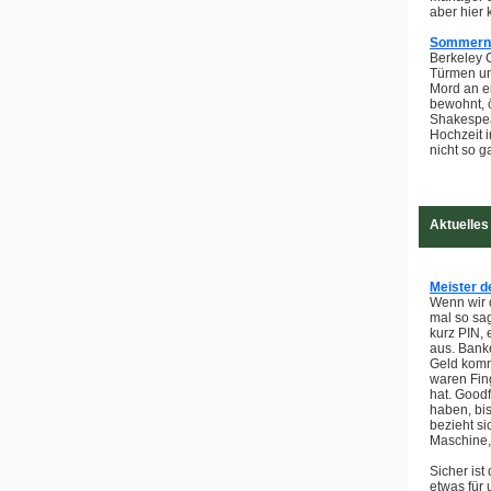
aber hier
Sommern
Berkeley C
Türmen un
Mord an e
bewohnt, ö
Shakespea
Hochzeit 
nicht so 
Aktuelles
Meister d
Wenn wir d
mal so sag
kurz PIN, 
aus. Bank
Geld komm
waren Fing
hat. Good
haben, bi
bezieht si
Maschine, 
Sicher ist
etwas für 