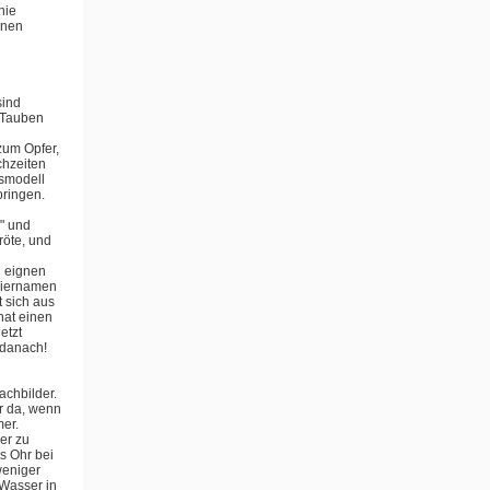
nie
inen
sind
, Tauben
zum Opfer,
chzeiten
tsmodell
bringen.
" und
röte, und
d eignen
 Tiernamen
t sich aus
hat einen
etzt
 danach!
achbilder.
ur da, wenn
mer.
er zu
es Ohr bei
weniger
 Wasser in