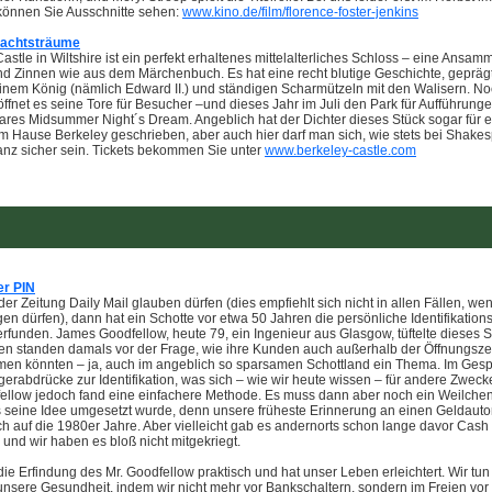
 können Sie Ausschnitte sehen:
www.kino.de/film/florence-foster-jenkins
achtsträume
astle in Wiltshire ist ein perfekt erhaltenes mittelalterliches Schloss – eine Ansa
d Zinnen wie aus dem Märchenbuch. Es hat eine recht blutige Geschichte, gepräg
inem König (nämlich Edward II.) und ständigen Scharmützeln mit den Walisern. N
ffnet es seine Tore für Besucher –und dieses Jahr im Juli den Park für Aufführung
res Midsummer Night´s Dream. Angeblich hat der Dichter dieses Stück sogar für e
im Hause Berkeley geschrieben, aber auch hier darf man sich, wie stets bei Shake
ganz sicher sein. Tickets bekommen Sie unter
www.berkeley-castle.com
er PIN
er Zeitung Daily Mail glauben dürfen (dies empfiehlt sich nicht in allen Fällen, we
en dürfen), dann hat ein Schotte vor etwa 50 Jahren die persönliche Identifikatio
erfunden. James Goodfellow, heute 79, ein Ingenieur aus Glasgow, tüftelte dieses 
en standen damals vor der Frage, wie ihre Kunden auch außerhalb der Öffnungsze
en könnten – ja, auch im angeblich so sparsamen Schottland ein Thema. Im Ges
erabdrücke zur Identifikation, was sich – wie wir heute wissen – für andere Zwecke
fellow jedoch fand eine einfachere Methode. Es muss dann aber noch ein Weilche
s seine Idee umgesetzt wurde, denn unsere früheste Erinnerung an einen Geldaut
ch auf die 1980er Jahre. Aber vielleicht gab es andernorts schon lange davor Cash
und wir haben es bloß nicht mitgekriegt.
 die Erfindung des Mr. Goodfellow praktisch und hat unser Leben erleichtert. Wir tun
unsere Gesundheit, indem wir nicht mehr vor Bankschaltern, sondern im Freien vor