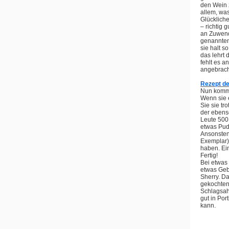
den Wein z
allem, was
Glücklich
– richtig
an Zuwend
genannten
sie halt 
das lehrt
fehlt es a
angebracht
Rezept de
Nun kommen
Wenn sie e
Sie sie tr
der ebenso
Leute 500
etwas Pud
Ansonsten 
Exemplar) 
haben. Ei
Fertig!
Bei etwas 
etwas Gebä
Sherry. D
gekochten
Schlagsahn
gut in Por
kann.