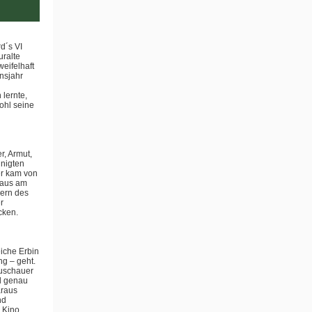
d´s VI
uralte
eifelhaft
nsjahr
lernte,
ohl seine
r, Armut,
inigten
er kam von
haus am
nern des
r
cken.
iche Erbin
ng – geht.
Zuschauer
nd genau
araus
nd
 Kino,