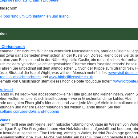
zept des Monats: Endlich Erdbeeren
Bildschirm
-Tipps rund um Großbritannien und Irland
uden
 Christchurch
namen Christchurch fällt Ihnen vermutlich Neuseeland ein, aber das Original liegt
nd zwar ganz beneidenswert schön an der Küste von Dorset. Hier gibt es viel zu s
erruine zum Beispiel und in der Nähe Highcliffe Castle, ein romantisches Herrenha
th mit dem typischen, leicht angestaubten Charme eines "seaside resorts" ist so
Fahren Sie unbedingt mit dem altmodischen Lift von der Klippe zum Strand! New Fo
üste, Blick auf die Isle of Wight, was will der Mensch mehr? Infos:
www.visit-dorset.
reas-to-visit/christchurch
und
www.highcliffecastle.co.uk
rhalb von Christchurch steht dieses hoch gelobte "boutique hotel":
www.lordbute
zu Insel
lands Küste liegt – wie abgesprengt – eine Fülle großer und kleiner Inseln. Wenn 
ehen wollen, empfiehlt sich Inselhopping – wie in Griechenland, nur kühler. Aber
de und guten Fisch gibt´s hier auch, und zwar jede Menge! Viele Informationen mi
ndungen und nähere Beschreibungen der wilden Eilande finden Sie hier:
scotland.com/see-do/island-hopping
 Wales
Farm" heißt eine sehr kleine, sehr hübsche "Glamping"-Anlage im Westen von Wales
Cardigan Bay. Die Gastgeber haben vier Holzhäuschen aufgestellt und bequem, abe
n luxuriös ausgestattet. Eine Heizung, wichtig in Wales, ist drin! Zur Anlage gehöre
Gemeinschaftsküche, zwei Teiche, viel Natur, ein paar Hühner und besagte Katze. 