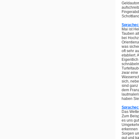
Geldautoma
aufschreib
Fingerabd
Schottlan
Spracheck
Mai ist He
Tauben all
bei Hochze
Orientier
was sicher
oft sehr a
etabliert.
Eigentlich
schnäbelnd
Turteltaub
zwar eine 
Wassersch
sich, neb
sind ganz 
dem Franzö
lautmaleri
haben Sie
Spracheck
Das Wetter
Zum Beispi
es uns gu
Umgekehrt 
erkennen i
Sorgen und
gut und ka