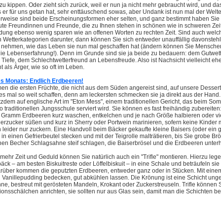
u kippen. Oder zieht sich zurück, weil er nun ja nicht mehr gebraucht wird, und d
 er für uns getan hat, sehr enttäuschend sowas, aber Undank ist nun mal der Welt
erweise sind beide Erscheinungsformen eher selten, und ganz bestimmt haben Sie 
 gute Freundinnen und Freunde, die zu Ihnen stehen in schönen wie in schweren Ze
ung ebenso wenig sparen wie an offenen Worten zu rechten Zeit. Sind auch welc
 Wetterkategorien darunter, dann können Sie sich entweder unauffällig davonsteh
so nehmen, wie das Leben sie nun mal geschaffen hat (ändern können Sie Menschen
 die Lebenserfahrung!). Denn im Grunde sind sie ja beide zu bedauern: dem Gutwet
n Tiefe, dem Schlechtwetterfreund an Lebensfreude. Also ist Nachsicht vielleicht eh
 als Ärger, wie so oft im Leben.
s Monats: Endlich Erdbeeren!
 die ersten Früchte, die nicht aus dem Süden angereist sind, auf unsere Dessertt
s mal so weit schaffen, denn am leckersten schmecken sie ja direkt aus der Hand.
otzdem auf englische Art im "Eton Mess", einem traditionellen Gericht, das beim So
 traditionellen Jungsschule serviert wird. Sie können es fast freihändig zubereiten:
 Gramm Erdbeeren kurz waschen, entkelchen und je nach Größe halbieren oder vier
erzucker süßen und kurz in Sherry oder Portwein marinieren, sofern keine Kinder 
leider nur zuckern. Eine Handvoll beim Bäcker gekaufte kleine Baisers (oder ein 
in einen Gefrierbeutel stecken und mit der Teigrolle malträtieren, bis Sie grobe Brö
nen Becher Schlagsahne steif schlagen, die Baiserbrösel und die Erdbeeren unter
mehr Zeit und Geduld können Sie natürlich auch ein "Trifle" montieren. Hierzu leg
ck – am besten Biskuitreste oder Löffelbiskuit – in eine Schale und beträufeln sie 
arüber kommen die geputzten Erdbeeren, entweder ganz oder in Stücken. Mit einem
 Vanillepudding bedecken, gut abkühlen lassen. Die Krönung ist eine Schicht ung
e, bestreut mit gerösteten Mandeln, Krokant oder Zuckerstreuseln. Trifle können 
tionsschälchen anrichten, sie sollten nur aus Glas sein, damit man die Schichten 