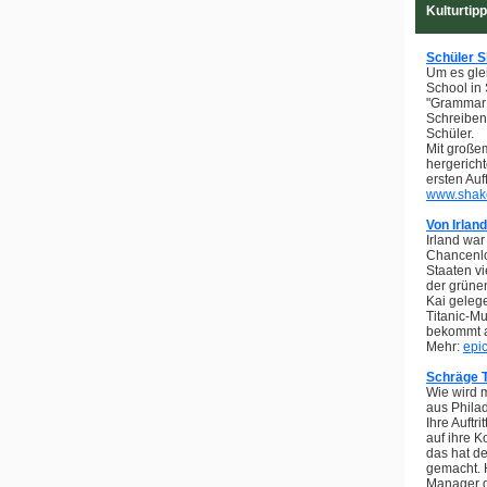
Kulturtip
Schüler 
Um es gle
School in 
"Grammar S
Schreiben 
Schüler.
Mit große
hergerich
ersten Auf
www.shak
Von Irland
Irland wa
Chancenlo
Staaten v
der grüne
Kai gelege
Titanic-M
bekommt a
Mehr:
epi
Schräge 
Wie wird 
aus Philad
Ihre Auftr
auf ihre K
das hat d
gemacht. 
Manager de