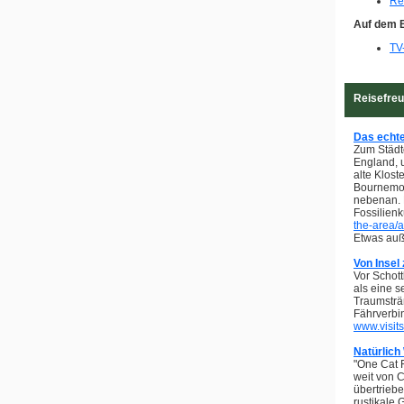
Re
Auf dem 
TV
Reisefre
Das echte
Zum Städte
England, u
alte Klost
Bournemou
nebenan. 
Fossilienk
the-area/a
Etwas auße
Von Insel 
Vor Schott
als eine s
Traumsträn
Fährverbi
www.visit
Natürlich
"One Cat 
weit von 
übertriebe
rustikale 