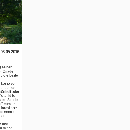
 06.05.2016
 seiner
ller Gnade
d die beste
r keine so
handelt es
hönheit oder
s child is
ssen Sie die
c"-Version.
e Horoskope
ut damit!
chen
n und
her schon