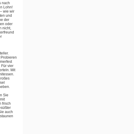
as nach
en Lohn!
– wie wir
iten und
he der
len oder
 nicht,
terfreund
er
eller.
 Probieren
mmerfest
 Für vier
teln. Mit
mitessen.
großes
sel
heben.
en Sie
mit
 frisch
esüßter
Sie auch
bestaunen