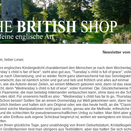
Newsletter vom
n, lieber Leser,
es englisches Kindergedicht charakterisiert den Menschen je nach dem Wochentag
day´s child is fair of face", sieht also gut aus, "Tuesday´s child is full of grace", vo
 je nach Übersetzung, und so weiter. Nicht ganz überraschend hat das Sonntagskin
erwischt, das ist nämlich schön und gut und lieb und fröhlich und alles auf einmal.
n, wie die Autorin dieser Zeilen, an einem Mittwoch geboren sind, dann ist das zwa
ht, denn "Wednesday´s child is full of woe", voller Kummer. Oje. Glücklicherweise 
m Paarreime, die man beliebig miteinander vertauschen kann, ohne dass es die Sc
xtes stört. Für unsereins heißt es also : "Wednesday´s child has far to go, Thursday´
". Schon besser! Sollten Sie an einem Donnerstag zur Welt gekommen sein, dann la
rlich bleiben und halten sich ans Original oder, wie das heute heißt, an die "Classi
ind solche Manipulationen nicht ganz seriös, genau wie die Methode, erfreulich
und die schlechten für pseudowissenschaftlichen Unfug zu halten. Man fährt aber g
 aller Einfluss aufs eigene Schicksal begrenzt ist, wollen wir wenigstens ein biss
rfen.
n Ihnen glückliche Tage, ganz unabhängig von Ihrem Geburtsdatum, Kristallkugel
in Großbritannien liest man übrigens aus Teeblättern, aber das hatten Sie sich sic