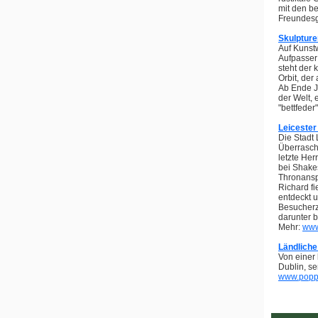
mit den be
Freundesg
Skulptur
Auf Kunst
Aufpasser
steht der 
Orbit, de
Ab Ende Ju
der Welt, 
"bettfeder
Leicester
Die Stadt 
Überraschu
letzte Her
bei Shake
Thronansp
Richard fi
entdeckt u
Besucherz
darunter 
Mehr:
www.
Ländlich
Von einer 
Dublin, s
www.poppi