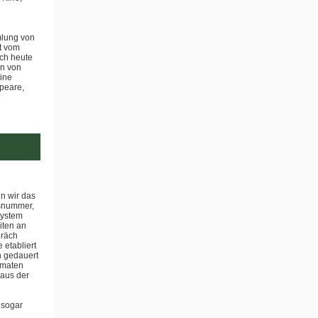
mmlung von
t vom
och heute
en von
ine
speare,
nn wir das
nsnummer,
System
iten an
präch
 etabliert
n gedauert
omaten
 aus der
 sogar