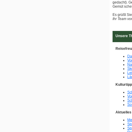
gedacht). G
Gemüt sche
Es grüßt Sie
Ihr Team v
Unsere T
Reisefre
Da
Von
Na
Sk
Le
Lä
Kulturtip
Sc
Von
Sc
So
Aktuelles
Me
Sp
Sp