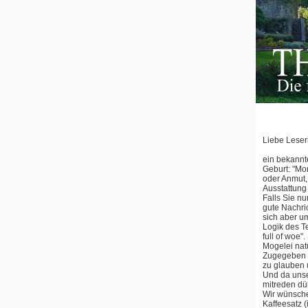
Liebe Leseri
ein bekannt
Geburt: "Mon
oder Anmut,
Ausstattung 
Falls Sie nu
gute Nachric
sich aber u
Logik des Te
full of woe
Mogelei natü
Zugegeben s
zu glauben 
Und da unser
mitreden dü
Wir wünsche
Kaffeesatz (