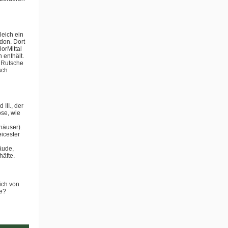
leich ein
don. Dort
orMittal
 enthält.
e Rutsche
sch
III., der
öse, wie
häuser).
eicester
äude,
häfte.
ich von
ne?