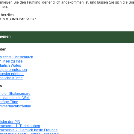
enießen Sie den Frühling, der endlich angekommen ist, und lassen Sie sich die So
inen.
 herzlich
on THE
BRITISH
SHOP
hemen
uden
s echte Christchurch
 Insel zu Insel
türlich Wales
ulpturenrutschen
icester erleben
ndliche Küche
ps
hüler Shakespeare
 Irland in die Welt
hräge Töne
mmernachtsträume
ister der PIN
rachecke 1: Turteltauben
rachecke 2: Ziemlich beste Freunde