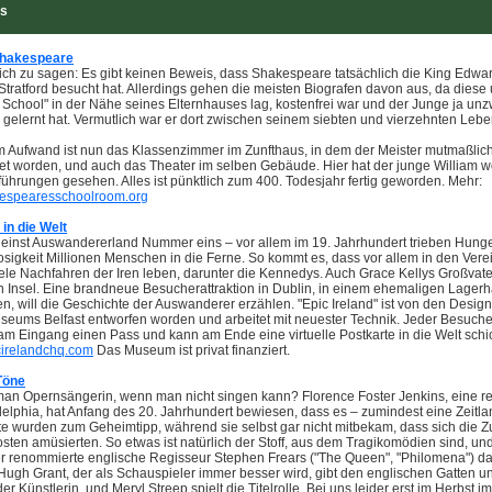
ps
Shakespeare
ich zu sagen: Es gibt keinen Beweis, dass Shakespeare tatsächlich die King Edwar
Stratford besucht hat. Allerdings gehen die meisten Biografen davon aus, da diese 
chool" in der Nähe seines Elternhauses lag, kostenfrei war und der Junge ja unzw
gelernt hat. Vermutlich war er dort zwischen seinem siebten und vierzehnten Lebe
m Aufwand ist nun das Klassenzimmer im Zunfthaus, in dem der Meister mutmaßlich 
tet worden, und auch das Theater im selben Gebäude. Hier hat der junge William w
führungen gesehen. Alles ist pünktlich zum 400. Todesjahr fertig geworden. Mehr:
espearesschoolroom.org
 in die Welt
r einst Auswandererland Nummer eins – vor allem im 19. Jahrhundert trieben Hunge
sigkeit Millionen Menschen in die Ferne. So kommt es, dass vor allem in den Vere
iele Nachfahren der Iren leben, darunter die Kennedys. Auch Grace Kellys Großvat
n Insel. Eine brandneue Besucherattraktion in Dublin, in einem ehemaligen Lager
n, will die Geschichte der Auswanderer erzählen. "Epic Ireland" ist von den Desig
useums Belfast entworfen worden und arbeitet mit neuester Technik. Jeder Besuche
m Eingang einen Pass und kann am Ende eine virtuelle Postkarte in die Welt schi
cirelandchq.com
Das Museum ist privat finanziert.
Töne
man Opernsängerin, wenn man nicht singen kann? Florence Foster Jenkins, eine re
elphia, hat Anfang des 20. Jahrhundert bewiesen, dass es – zumindest eine Zeitla
itte wurden zum Geheimtipp, während sie selbst gar nicht mitbekam, dass sich die 
osten amüsierten. So etwas ist natürlich der Stoff, aus dem Tragikomödien sind, u
er renommierte englische Regisseur Stephen Frears ("The Queen", "Philomena") d
Hugh Grant, der als Schauspieler immer besser wird, gibt den englischen Gatten u
r Künstlerin, und Meryl Streep spielt die Titelrolle. Bei uns leider erst im Herbst im