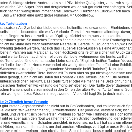
ten Schlange stehen. Andererseits sind PINs kleine Quälgeister, zumal wir sie ja 
en dürfen. Von Super-PINs und dergleichen wollen wir gar nicht erst anfangen. Se
ruck hat man wenigstens immer parat! Gleichwohl: Herzlichen Glückwunsch nach
d. Das war schon eine ganz große Nummer, Mr. Goodfellow.
e: Turteltauben
iratssaison. Als Symbol der Liebe und des hoffentlich zu erwartenden Ehefriedens 
seits beliebt, besonders die weiße Variante. Tierschützer warnen allerdings davor
iten fliegen zu lassen, weil sie auf Optik gezüchtet seien, was zu Lasten ihres
ungssinnes gehe. So manches Tierchen finde nie mehr heim und falle Raubvögeln 
 nicht im Sinne des frisch vermählten Paares ist. Gerade in Großbritannien, wo Ho
ufwendig gefeiert werden, hat sich das Tauben-fliegen-Lassen als eine Art Geschäf
 Aber ein Pärchen aus Marzipan auf der Hochzeitstorte reicht ja sicher, um Glück zu 
 sind weiße Tauben auch eher religiöse Symbole, wohingegen die bunte, zärtlich
e Turteltaube für die romantische Liebe steht. Auf Englisch heißen Tauben "doves
en "turtle doves". Letzteres verwundert ein wenig, denn eine "turtle" ist eine Schildk
Wasserschildkröte (ihre landgebundene Verwandte heißt "tortoise"). Nun sind
ildkröten zwar schöne Tiere, haben mit Tauben aber so gar nichts gemeinsam un
enbei gesagt, auch nicht als Boten der Romantik. Des Rätsels Lösung: Die beiden
unterschiedlicher Herkunft. Das Reptil "turtle" oder vielmehr seine Bezeichnung ha
sischen "tortue" entwickelt (und die "tortoise" ebenso). Die "turtle dove" dagegen 
schen Namen, weil sie zumindest in den Ohren der alten Römer "turtur" gurrte. So, j
 ein wenig unnützes Wissen hinzugewonnen. Vielleicht fragt Sie ja doch mal einer
e 2: Ziemlich beste Freunde
 gibt immer Gesprächsstoff her, nicht nur in Großbritannien, und es liefert auch Spr
el dieses: "fair weather friend", Gutwetterfreund. Der (oder die, versteht sich) ist n
t geht, und verzieht sich beim ersten Problem so rasch wie Frühnebel im Hochsom
gibt es aber auch den "foul weather friend", den Schlechtwetterfreund, der schwer
st und vermutlich mehr Schaden anrichtet. Er (oder sie, na klar) hat stets ein offen
 Nöten, man kann ihn nachts um drei anrufen. Allerdings verträgt er unser Glück 
nn zwar mit uns weinen, aber nicht lachen. Sobald es uns besser geht, beginnt er,