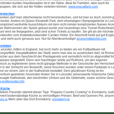
rühmten bunten Hausfassaden ist in der Nähe. Ideal für Familien, aber auch für
ruppen, die sich auf die Hütten verteilen können.
www.onecatfarm.com
enrutschen
werken darf man üblicherweise nicht herumrutschen, und tut man es doch, kommt g
 herbei. Anders im Queen Elizabeth Park, dem ehemaligen Olympiagelände in Lon
kompliziert verdrehte Aussichtsturm mit dem nicht minder komplizierten Namen Arcel
r als Wahrzeichen der Spiele gebaut wurde und neuerdings eine Tunnel-Rutschbahn
ni wird sie freigegeben, jetzt sind schon Tickets zu kaufen. Sie gilt als die höchst
entworfen vom Installationskünstler Carsten Höller. Ein Abschnitt heißt auf gut Engli
" und sieht auch genauso aus. Nur für Abenteuerlustige!
arcelormittalorbit.com
 erleben
Leicester, mitten in England, hat noch mehr zu bieten als ein Fußballteam mit
ngseffekt. Hauptattraktion der Stadt, wenn man das so ausdrücken darf, ist Richard 
rscher aus dem Geschlecht der Plantagenets und vermutlich nicht so abgrundtief b
speare dargestellt. Denn sein Nachfolger setzte auf Rufmord, um den eigenen
ruch zu legitimieren (eine recht gängige Methode in der Geschichte der Herrscher
el in der Schlacht von Bosworth, seine Knochen wurden unter einem Parkplatz in L
nd vor einem Jahr in der Kathedrale bestattet. Dem glücklosen König ist ein
entrum gewidmet. Ansonsten finden Sie in Leicester sehenswerte historische Geb
besagte Kathedrale, den berühmten Uhrtum und die Gildehalle, sowie schöne Gesc
visitleicester.info
e Küche
lieben Freundin stammt dieser Tipp: "Poppies Country Cooking" in Enniskerry, südl
erviert bodenständige Küche zu vernünftigen Preisen. Beef and Guinnes Pie, anyo
es.ie
Mehr über das Dorf Enniskerry:
enniskerry.ie