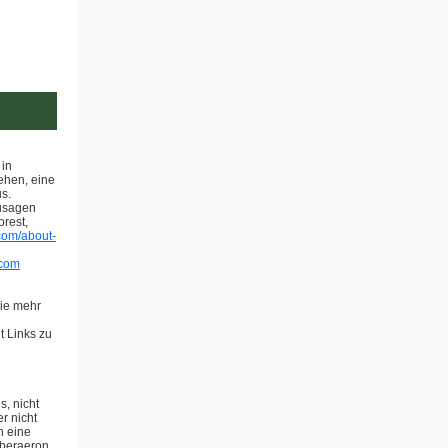
 in
ehen, eine
us.
zusagen
rest,
com/about-
.com
Sie mehr
t Links zu
, nicht
r nicht
n eine
Aberaeron