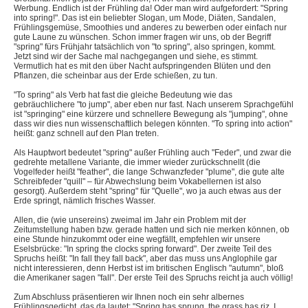
Werbung. Endlich ist der Frühling da! Oder man wird aufgefordert: "Spring
into spring!". Das ist ein beliebter Slogan, um Mode, Diäten, Sandalen,
Frühlingsgemüse, Smoothies und anderes zu bewerben oder einfach nur
gute Laune zu wünschen. Schon immer fragen wir uns, ob der Begriff
"spring" fürs Frühjahr tatsächlich von "to spring", also springen, kommt.
Jetzt sind wir der Sache mal nachgegangen und siehe, es stimmt.
Vermutlich hat es mit den über Nacht aufspringenden Blüten und den
Pflanzen, die scheinbar aus der Erde schießen, zu tun.
"To spring" als Verb hat fast die gleiche Bedeutung wie das
gebräuchlichere "to jump", aber eben nur fast. Nach unserem Sprachgefühl
ist "springing" eine kürzere und schnellere Bewegung als "jumping", ohne
dass wir dies nun wissenschaftlich belegen könnten. "To spring into action"
heißt: ganz schnell auf den Plan treten.
Als Hauptwort bedeutet "spring" außer Frühling auch "Feder", und zwar die
gedrehte metallene Variante, die immer wieder zurückschnellt (die
Vogelfeder heißt "feather", die lange Schwanzfeder "plume", die gute alte
Schreibfeder "quill" – für Abwechslung beim Vokabellernen ist also
gesorgt). Außerdem steht "spring" für "Quelle", wo ja auch etwas aus der
Erde springt, nämlich frisches Wasser.
Allen, die (wie unsereins) zweimal im Jahr ein Problem mit der
Zeitumstellung haben bzw. gerade hatten und sich nie merken können, ob
eine Stunde hinzukommt oder eine wegfällt, empfehlen wir unsere
Eselsbrücke: "In spring the clocks spring forward". Der zweite Teil des
Spruchs heißt: "In fall they fall back", aber das muss uns Anglophile gar
nicht interessieren, denn Herbst ist im britischen Englisch "autumn", bloß
die Amerikaner sagen "fall". Der erste Teil des Spruchs reicht ja auch völlig!
Zum Abschluss präsentieren wir Ihnen noch ein sehr albernes
Frühlingsgedicht, das da lautet: "Spring has sprung, the grass has riz, I