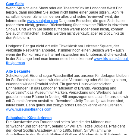
Gute Sicht
Wenn Sie sich eine Show oder ein Theaterstück im Londoner West End
leisten, dann möchten Sie sicher nicht hinter einer Säule sitzen... Abhilfe
schafft in diesen Zeiten, in denen alles und jedes "reviewed" wird, die
Internetseite
www.seatplan.com
Da geben Besucher, die gute Sicht hatten
(oder eben nicht), genaue Rückmeldung über einzelne Plätze in einzelnen
Shows. Und wenn Sie selbst zufrieden waren (oder eben nicht), können
Sie auch mitmachen. Tickets werden nicht verkauft, aber es gibt Links zu
den Anbietern.
Übrigens: Der gar nicht virtuelle Ticketkiosk am Leicester Square, der
verbilligte Restkarten anbietet, ist immer noch einen Besuch wert – auch
wenn die Konkurrenz via Internet inzwischen ins Unübersichtliche wächst.
In der Schlange lernt man immer nette Leute kennen!
www.tkts.co.uk/about-
tkts/german
Alte Bekannte
Schokoriegel, Eis und sogar Waschmittel aus unseren Kindertagen bleiben
im Gedächtnis, und wenn wir eine alte Verpackung oder Abbildung sehen,
erkennen wir das Produkt sofort. Ein ganzes Haus voller solcher
Erinnerungen ist das Londoner "Museum of Brands, Packaging and
Advertising", das Museum für Marken, Verpackung und Werbung. Es ist
gerade in neue Räume in Notting Hill umgezogen und auch für uns, die wir
mit Gummibärchen anstatt mit Rowntree´s Jelly Tots aufgewachsen sind,
interessant. Denn gutes und zeittypisches Design kennt keine Grenzen.
www.museumofbrands.com
Schottische Künstlerinnen
Die Kunstwerke von Frauenhand seien "wie die der Männer, nur
schwächer und schlechter", befand Sir William Fettes Douglas, Präsident
der Royal Scottish Academy, anno 1885. Irrtum, Sir William! Eine
Ausstellung in der Scottish National Gallery of Modern Art in Edinburgh, zu