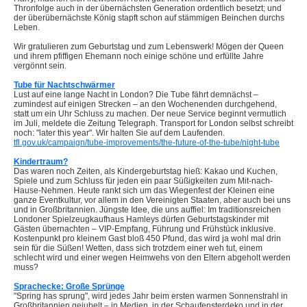
Thronfolge auch in der übernächsten Generation ordentlich besetzt; und
der überübernächste König stapft schon auf stämmigen Beinchen durchs
Leben.
Wir gratulieren zum Geburtstag und zum Lebenswerk! Mögen der Queen
und ihrem pfiffigen Ehemann noch einige schöne und erfüllte Jahre
vergönnt sein.
Tube für Nachtschwärmer
Lust auf eine lange Nacht in London? Die Tube fährt demnächst –
zumindest auf einigen Strecken – an den Wochenenden durchgehend,
statt um ein Uhr Schluss zu machen. Der neue Service beginnt vermutlich
im Juli, meldete die Zeitung Telegraph. Transport for London selbst schreibt
noch: "later this year". Wir halten Sie auf dem Laufenden.
tfl.gov.uk/campaign/tube-improvements/the-future-of-the-tube/night-tube
Kindertraum?
Das waren noch Zeiten, als Kindergeburtstag hieß: Kakao und Kuchen,
Spiele und zum Schluss für jeden ein paar Süßigkeiten zum Mit-nach-
Hause-Nehmen. Heute rankt sich um das Wiegenfest der Kleinen eine
ganze Eventkultur, vor allem in den Vereinigten Staaten, aber auch bei uns
und in Großbritannien. Jüngste Idee, die uns auffiel: Im traditionsreichen
Londoner Spielzeugkaufhaus Hamleys dürfen Geburtstagskinder mit
Gästen übernachten – VIP-Empfang, Führung und Frühstück inklusive.
Kostenpunkt pro kleinem Gast bloß 450 Pfund, das wird ja wohl mal drin
sein für die Süßen! Wetten, dass sich trotzdem einer weh tut, einem
schlecht wird und einer wegen Heimwehs von den Eltern abgeholt werden
muss?
Sprachecke: Große Sprünge
"Spring has sprung", wird jedes Jahr beim ersten warmen Sonnenstrahl in
Großbritannien gejubelt – in Medien, in der Schaufensterdeko und in der