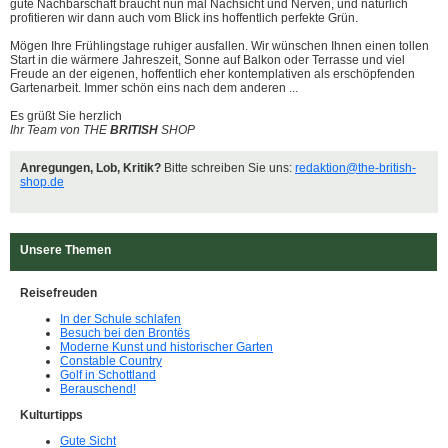
gute Nachbarschaft braucht nun mal Nachsicht und Nerven, und natürlich
profitieren wir dann auch vom Blick ins hoffentlich perfekte Grün.
Mögen Ihre Frühlingstage ruhiger ausfallen. Wir wünschen Ihnen einen tollen
Start in die wärmere Jahreszeit, Sonne auf Balkon oder Terrasse und viel
Freude an der eigenen, hoffentlich eher kontemplativen als erschöpfenden
Gartenarbeit. Immer schön eins nach dem anderen ...
Es grüßt Sie herzlich
Ihr Team von THE
BRITISH
SHOP
Anregungen, Lob, Kritik?
Bitte schreiben Sie uns:
redaktion@the-british-
shop.de
Unsere Themen
Reisefreuden
In der Schule schlafen
Besuch bei den Brontës
Moderne Kunst und historischer Garten
Constable Country
Golf in Schottland
Berauschend!
Kulturtipps
Gute Sicht