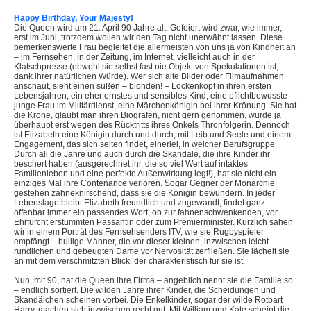
Happy Birthday, Your Majesty!
Die Queen wird am 21. April 90 Jahre alt. Gefeiert wird zwar, wie immer,
erst im Juni, trotzdem wollen wir den Tag nicht unerwähnt lassen. Diese
bemerkenswerte Frau begleitet die allermeisten von uns ja von Kindheit an
– im Fernsehen, in der Zeitung, im Internet, vielleicht auch in der
Klatschpresse (obwohl sie selbst fast nie Objekt von Spekulationen ist,
dank ihrer natürlichen Würde). Wer sich alte Bilder oder Filmaufnahmen
anschaut, sieht einen süßen – blonden! – Lockenkopf in ihren ersten
Lebensjahren, ein eher ernstes und sensibles Kind, eine pflichtbewusste
junge Frau im Militärdienst, eine Märchenkönigin bei ihrer Krönung. Sie hat
die Krone, glaubt man ihren Biografen, nicht gern genommen, wurde ja
überhaupt erst wegen des Rücktritts ihres Onkels Thronfolgerin. Dennoch
ist Elizabeth eine Königin durch und durch, mit Leib und Seele und einem
Engagement, das sich selten findet, einerlei, in welcher Berufsgruppe.
Durch all die Jahre und auch durch die Skandale, die ihre Kinder ihr
beschert haben (ausgerechnet ihr, die so viel Wert auf intaktes
Familienleben und eine perfekte Außenwirkung legt!), hat sie nicht ein
einziges Mal ihre Contenance verloren. Sogar Gegner der Monarchie
gestehen zähneknirschend, dass sie die Königin bewundern. In jeder
Lebenslage bleibt Elizabeth freundlich und zugewandt, findet ganz
offenbar immer ein passendes Wort, ob zur fahnenschwenkenden, vor
Ehrfurcht erstummten Passantin oder zum Premierminister. Kürzlich sahen
wir in einem Porträt des Fernsehsenders ITV, wie sie Rugbyspieler
empfängt – bullige Männer, die vor dieser kleinen, inzwischen leicht
rundlichen und gebeugten Dame vor Nervosität zerfließen. Sie lächelt sie
an mit dem verschmitzten Blick, der charakteristisch für sie ist.
Nun, mit 90, hat die Queen ihre Firma – angeblich nennt sie die Familie so
– endlich sortiert. Die wilden Jahre ihrer Kinder, die Scheidungen und
Skandälchen scheinen vorbei. Die Enkelkinder, sogar der wilde Rotbart
Harry, machen sich inzwischen recht gut. Mit William und Kate scheint die