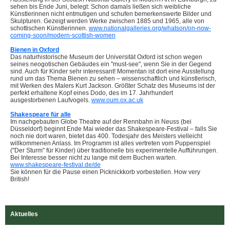
sehen bis Ende Juni, belegt: Schon damals ließen sich weibliche
Künstlerinnen nicht entmutigen und schufen bemerkenswerte Bilder und
Skulpturen. Gezeigt werden Werke zwischen 1885 und 1965, alle von
schottischen Künstlerinnen.
www.nationalgalleries.org/whatson/on-now-
coming-soon/modern-scottish-women
Bienen in Oxford
Das naturhistorische Museum der Universität Oxford ist schon wegen
seines neogotischen Gebäudes ein "must-see", wenn Sie in der Gegend
sind. Auch für Kinder sehr interessant! Momentan ist dort eine Ausstellung
rund um das Thema Bienen zu sehen – wissenschaftlich und künstlerisch,
mit Werken des Malers Kurt Jackson. Größter Schatz des Museums ist der
perfekt erhaltene Kopf eines Dodo, des im 17. Jahrhundert
ausgestorbenen Laufvogels.
www.oum.ox.ac.uk
Shakespeare für alle
Im nachgebauten Globe Theatre auf der Rennbahn in Neuss (bei
Düsseldorf) beginnt Ende Mai wieder das Shakespeare-Festival – falls Sie
noch nie dort waren, bietet das 400. Todesjahr des Meisters vielleicht
willkommenen Anlass. Im Programm ist alles vertreten vom Puppenspiel
("Der Sturm" für Kinder) über traditionelle bis experimentelle Aufführungen.
Bei Interesse besser nicht zu lange mit dem Buchen warten.
www.shakespeare-festival.de/de
Sie können für die Pause einen Picknickkorb vorbestellen. How very
British!
Aktuelles