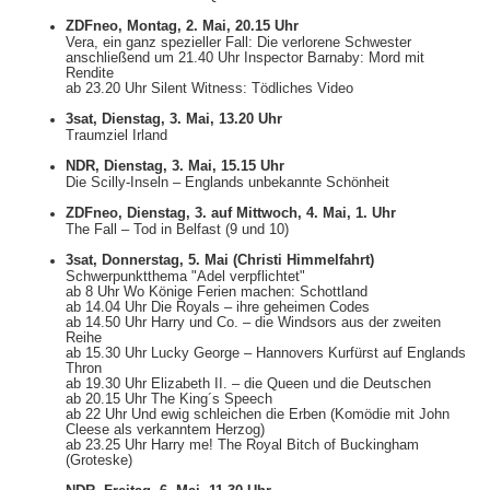
ZDFneo, Montag, 2. Mai, 20.15 Uhr
Vera, ein ganz spezieller Fall: Die verlorene Schwester
anschließend um 21.40 Uhr Inspector Barnaby: Mord mit
Rendite
ab 23.20 Uhr Silent Witness: Tödliches Video
3sat, Dienstag, 3. Mai, 13.20 Uhr
Traumziel Irland
NDR, Dienstag, 3. Mai, 15.15 Uhr
Die Scilly-Inseln – Englands unbekannte Schönheit
ZDFneo, Dienstag, 3. auf Mittwoch, 4. Mai, 1. Uhr
The Fall – Tod in Belfast (9 und 10)
3sat, Donnerstag, 5. Mai (Christi Himmelfahrt)
Schwerpunktthema "Adel verpflichtet"
ab 8 Uhr Wo Könige Ferien machen: Schottland
ab 14.04 Uhr Die Royals – ihre geheimen Codes
ab 14.50 Uhr Harry und Co. – die Windsors aus der zweiten
Reihe
ab 15.30 Uhr Lucky George – Hannovers Kurfürst auf Englands
Thron
ab 19.30 Uhr Elizabeth II. – die Queen und die Deutschen
ab 20.15 Uhr The King´s Speech
ab 22 Uhr Und ewig schleichen die Erben (Komödie mit John
Cleese als verkanntem Herzog)
ab 23.25 Uhr Harry me! The Royal Bitch of Buckingham
(Groteske)