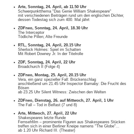
Arte, Sonntag, 24. April, ab 11.50 Uhr
Schwerpunktthema "Das Genie William Shakespeare"
mit verschiedenen Beiträgen rund um den englischen Dichter,
dessen Todestag sich zum 400. Mal jährt
ZDFneo, Sonntag, 24. April, 18.30 Uhr
The Interceptor
Tödliche Pillen; Alte Freunde
RTL, Sonntag, 24. April, 20.15 Uhr
Sherlock Holmes: Spiel im Schatten
Mit Robert Downey Jr. In der Titelrolle
ZDF, Sonntag, 24. April, 22 Uhr
Broadchurch II (Folge 4)
ZDFneo, Montag, 25. April, 20.15 Uhr
Vera, ein ganz spezieller Fall: Brückenschlag
anschließend um 21.45 Uhr Inspector Barnaby: Die Frucht des
Bösen
ab 23.25 Uhr Silent Witness: Zwischen den Welten
ZDFneo, Dienstag, 26. auf Mittwoch, 27. April, 1 Uhr
The Fall – Tod in Belfast (7 und 8)
Arte, Mittwoch, 27. April, 22 Uhr
Shakespeares letzte Runde
Fernsehfilm – prominente Figuren aus Shakespeares Stücken
treffen sich in einer Berliner Kneipe namens "The Globe"...
ab 1.20 Uhr Richard III. (Theater)