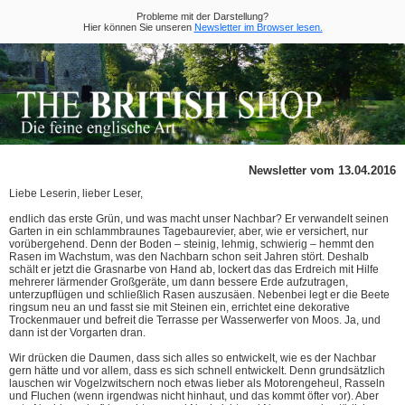
Probleme mit der Darstellung?
Hier können Sie unseren
Newsletter im Browser lesen.
Newsletter vom 13.04.2016
Liebe Leserin, lieber Leser,
endlich das erste Grün, und was macht unser Nachbar? Er verwandelt seinen
Garten in ein schlammbraunes Tagebaurevier, aber, wie er versichert, nur
vorübergehend. Denn der Boden – steinig, lehmig, schwierig – hemmt den
Rasen im Wachstum, was den Nachbarn schon seit Jahren stört. Deshalb
schält er jetzt die Grasnarbe von Hand ab, lockert das das Erdreich mit Hilfe
mehrerer lärmender Großgeräte, um dann bessere Erde aufzutragen,
unterzupflügen und schließlich Rasen auszusäen. Nebenbei legt er die Beete
ringsum neu an und fasst sie mit Steinen ein, errichtet eine dekorative
Trockenmauer und befreit die Terrasse per Wasserwerfer von Moos. Ja, und
dann ist der Vorgarten dran.
Wir drücken die Daumen, dass sich alles so entwickelt, wie es der Nachbar
gern hätte und vor allem, dass es sich schnell entwickelt. Denn grundsätzlich
lauschen wir Vogelzwitschern noch etwas lieber als Motorengeheul, Rasseln
und Fluchen (wenn irgendwas nicht hinhaut, und das kommt öfter vor). Aber