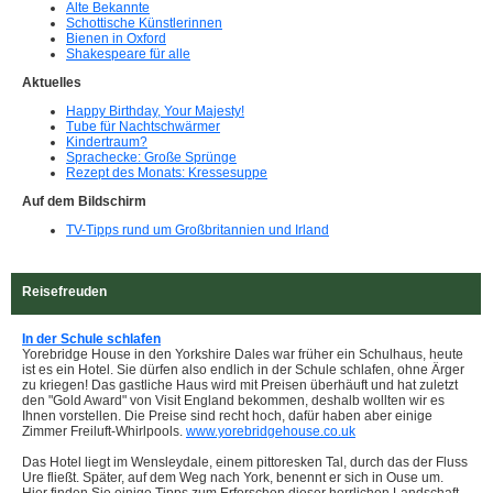
Alte Bekannte
Schottische Künstlerinnen
Bienen in Oxford
Shakespeare für alle
Aktuelles
Happy Birthday, Your Majesty!
Tube für Nachtschwärmer
Kindertraum?
Sprachecke: Große Sprünge
Rezept des Monats: Kressesuppe
Auf dem Bildschirm
TV-Tipps rund um Großbritannien und Irland
Reisefreuden
In der Schule schlafen
Yorebridge House in den Yorkshire Dales war früher ein Schulhaus, heute
ist es ein Hotel. Sie dürfen also endlich in der Schule schlafen, ohne Ärger
zu kriegen! Das gastliche Haus wird mit Preisen überhäuft und hat zuletzt
den "Gold Award" von Visit England bekommen, deshalb wollten wir es
Ihnen vorstellen. Die Preise sind recht hoch, dafür haben aber einige
Zimmer Freiluft-Whirlpools.
www.yorebridgehouse.co.uk
Das Hotel liegt im Wensleydale, einem pittoresken Tal, durch das der Fluss
Ure fließt. Später, auf dem Weg nach York, benennt er sich in Ouse um.