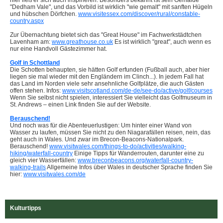
hier ließ er sich auch inspirieren. Besonders bekannt ist sein Gemälde
"Dedham Vale", und das Vorbild ist wirklich "wie gemalt" mit sanften Hügeln
und hübschen Dörfchen.
www.visitessex.com/discover/rural/constable-
country.aspx
Zur Übernachtung bietet sich das "Great House" im Fachwerkstädtchen
Lavenham am:
www.greathouse.co.uk
Es ist wirklich "great", auch wenn es
nur eine Handvoll Gästezimmer hat.
Golf in Schottland
Die Schotten behaupten, sie hätten Golf erfunden (Fußball auch, aber hier
liegen sie mal wieder mit den Engländern im Clinch...). In jedem Fall hat
das Land im Norden viele sehr ansehnliche Golfplätze, die auch Gästen
offen stehen. Infos:
www.visitscotland.com/de-de/see-do/active/golf/courses
Wenn Sie selbst nicht spielen, interessiert Sie vielleicht das Golfmuseum in
St. Andrews – einen Link finden Sie auf der Website.
Berauschend!
Und noch was für die Abenteuerlustigen: Um hinter einer Wand von
Wasser zu laufen, müssen Sie nicht zu den Niagarafällen reisen, nein, das
geht auch in Wales. Und zwar im Brecon-Beacons-Nationalpark.
Berauschend!
www.visitwales.com/things-to-do/activities/walking-
hiking/waterfall-country
Einige Tipps für Wanderrouten, darunter eine zu
gleich vier Wasserfällen:
www.breconbeacons.org/waterfall-country-
walking-trails
Allgemeine Infos über Wales in deutscher Sprache finden Sie
hier:
www.visitwales.com/de
Kulturtipps