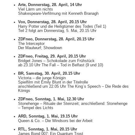
Arte, Donnerstag, 28. April, 14 Uhr
Viel Lärm um nichts
Shakespeare-Verfilmung mit Kenneth Branagh
Vox, Donnerstag, 28. April, 20.15 Uhr
Harry Potter und die Heiligtümer des Todes (Teil 1)
Teil 2 folgt am Donnerstag, 5. Mai, 20.15 Uhr
ZDFneo, Donnerstag, 28. April, 20.15 Uhr
The Interceptor
Der Maulwurf; Showdown
ZDFneo, Freitag, 29. April, 20.15 Uhr
Bridget Jones – Schokolade zum Frühstück
ab 23.10 Uhr The Fall – Tod in Belfast (9 und 10)
BR, Samstag, 30. April, 20.15 Uhr
Victoria – die junge Königin
Spielfilm mit Emily Blunt in der Titelrolle
anschließend um 22.05 Uhr The King´s Speech – Die Rede des
Königs
ZDFneo, Sonntag, 1. Mai, 12.30 Uhr
Stonehenge – Rituale der Steinzeit; anschließend: Stonehenge
– Tempel des Lichts
ARD, Sonntag, 1. Mai, 19.15 Uhr
Queen & Co. – Die Windsors bei der Arbeit
RTL, Sonntag, 1. Mai, 20.15 Uhr
James Bond 007: Ein Quantum Trost