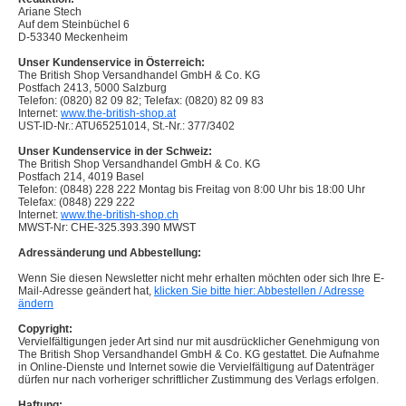
Ariane Stech
Auf dem Steinbüchel 6
D-53340 Meckenheim
Unser Kundenservice in Österreich:
The British Shop Versandhandel GmbH & Co. KG
Postfach 2413, 5000 Salzburg
Telefon: (0820) 82 09 82; Telefax: (0820) 82 09 83
Internet:
www.the-british-shop.at
UST-ID-Nr.: ATU65251014, St.-Nr.: 377/3402
Unser Kundenservice in der Schweiz:
The British Shop Versandhandel GmbH & Co. KG
Postfach 214, 4019 Basel
Telefon: (0848) 228 222 Montag bis Freitag von 8:00 Uhr bis 18:00 Uhr
Telefax: (0848) 229 222
Internet:
www.the-british-shop.ch
MWST-Nr: CHE-325.393.390 MWST
Adressänderung und Abbestellung:
Wenn Sie diesen Newsletter nicht mehr erhalten möchten oder sich Ihre E-
Mail-Adresse geändert hat,
klicken Sie bitte hier: Abbestellen / Adresse
ändern
Copyright:
Vervielfältigungen jeder Art sind nur mit ausdrücklicher Genehmigung von
The British Shop Versandhandel GmbH & Co. KG gestattet. Die Aufnahme
in Online-Dienste und Internet sowie die Vervielfältigung auf Datenträger
dürfen nur nach vorheriger schriftlicher Zustimmung des Verlags erfolgen.
Haftung: