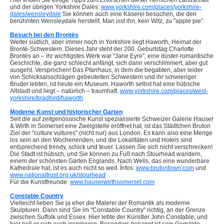
Hier finden Sie einige Tipps zum Erforschen dieser herrlichen Landschaft
und der übrigen Yorkshire Dales:
www.yorkshire.com/places/yorkshire-
dales/wensleydale
Sie können auch eine Käserei besuchen, die den
berühmten Wensleydale herstellt. Man isst ihn, kein Witz, zu "apple pie".
Besuch bei den Brontës
Weiter südlich, aber immer noch in Yorkshire liegt Haworth, Heimat der
Brontë-Schwestern. Dieses Jahr steht der 200. Geburtstag Charlotte
Brontës an – ihr wichtigstes Werk war "Jane Eyre", eine düster-romantische
Geschichte, die ganz schlecht anfängt, sich dann verschlimmert, aber gut
ausgeht. Versprochen! Das Pfarrhaus, in dem die begabten, aber leider
von Schicksalsschlägen gebeutelten Schwestern und ihr schwieriger
Bruder lebten, ist heute ein Museum. Haworth selbst hat eine hübsche
Altstadt und liegt – natürlich – traumhaft.
www.yorkshire.com/places/west-
yorkshire/bradford/haworth
Moderne Kunst und historischer Garten
Seit die auf zeitgenössische Kunst spezialisierte Schweizer Galerie Hauser
& Wirth in Somerset eine Zweigstelle eröffnet hat, ist das Städtchen Bruton
Ziel der "culture vultures" (nicht nur) aus London. Es kann also eine Menge
los sein an den Wochenenden, und die Lokalitäten und Hotels sind
entsprechend trendy, schick und teuer. Lassen Sie sich nicht verschrecken!
Die Stadt ist hübsch, und Sie können zu Fuß nach Stourhead wandern,
einem der schönsten Gärten Englands. Nach Wells, das eine wunderbare
Kathedrale hat, ist es auch nicht so weit. Ínfos:
www.brutontown.com
und
www.nationaltrust.org.uk/stourhead
Für die Kunstfreunde:
www.hauserwirthsomerset.com
Constable Country
Vielleicht lieben Sie ja eher die Malerei der Romantik als moderne
Skulpturen. Dann sind Sie im "Constable Country" richtig, an der Grenze
zwischen Suffolk und Essex. Hier lebte der Künstler John Constable, und