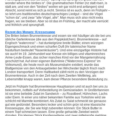
wonder where the birdies is". Die grammatischen Fehler (riz statt risen, is
statt are, und von den "birdies" wollen wir gar nicht erst anfangen) sind
Absicht, sonst reimt es sich ja nicht. Sinnlos ist es auch, denn im Frühjahr –
so lehrt uns traditionelles deutschsprachiges Liedgut – sind die Vögel
"schon da", und zwar "alle Vögel, alle". Man muss sich also nicht extra
fragen, wo sie bleiben. Aber so ist das im Frühling, der macht alle verrückt
und fröhlich und sprunghaft.
Rezept des Monats: Kressesuppe
Die Briten lieben Brunnenkresse und essen sie viel häufiger als die bei uns
übliche Gartenkresse (die aus den Pappkästchen). Brunnenkresse – auf
Englisch "watercress" – hat dunkelgrüne breite Blätter, einen würzigen
Eigengeschmack und einen scharfen Duft (ihr lateinischer Name
Nasturtium bedeutet "Nasenkräusler"). Und eine einzigartige Historie hat
sie auch! Im 19. Jahrhundert war Kresse ein billiges und vitaminreiches
Arme-Leute-Essen, das sicher manches Kind vor der Mangelernährung
geschützt hat. Auf einer eigenen Bahnlinie ("Watercress Express" im
Volksmund), die heute noch als Museumsbahn existiert, wurde das
Blattgemüse von den Anbaugebieten bei Winchester täglich frisch nach
London transportiert. Denn Haltbarkeit zählt nicht zu den Vorzügen der
Brunnenkresse. Auch in der Zeit nach dem Zweiten Weltkrieg, als
Lebensmittel knapp waren, kam dieser Pflanze besondere Bedeutung zu.
Jetzt im Frühjahr hat Brunnenkresse Hauptsaison und ist auch bei uns zu
bekommen, notfalls auf Vorbestellung im Gemüseladen. In Großbritannien
ist sie eine beliebte Zutat im Sandwich – zu Roastbeef, Hühnchen, Lachs
oder Eiern. In einer uns näher bekannten Familie aus Yorkshire wird sie
schlicht mit Marmite kombiniert. Als Zutat zu Salat schmeckt sie genauso
gut wie gedünstet. Besonders lecker und schön grün ist eine klassische
Kressesuppe, die Sie wie folgt zubereiten können: Ein Stück Butter in
einem Topf schmelzen lassen. Eine große gehackte Zwiebel weich
dünsten. Ein kleines Stück Knollensellerie und zwei mittelgroße mehlige