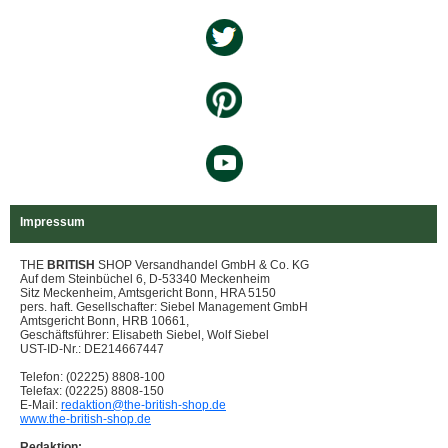
Impressum
THE
BRITISH
SHOP Versandhandel GmbH & Co. KG
Auf dem Steinbüchel 6, D-53340 Meckenheim
Sitz Meckenheim, Amtsgericht Bonn, HRA 5150
pers. haft. Gesellschafter: Siebel Management GmbH
Amtsgericht Bonn, HRB 10661,
Geschäftsführer: Elisabeth Siebel, Wolf Siebel
UST-ID-Nr.: DE214667447
Telefon: (02225) 8808-100
Telefax: (02225) 8808-150
E-Mail:
redaktion@the-british-shop.de
www.the-british-shop.de
Redaktion: