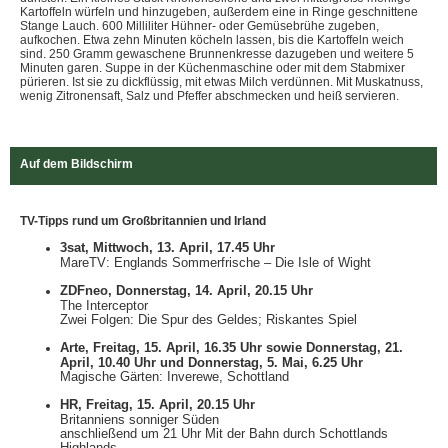
Kartoffeln würfeln und hinzugeben, außerdem eine in Ringe geschnittene
Stange Lauch. 600 Milliliter Hühner- oder Gemüsebrühe zugeben,
aufkochen. Etwa zehn Minuten köcheln lassen, bis die Kartoffeln weich
sind. 250 Gramm gewaschene Brunnenkresse dazugeben und weitere 5
Minuten garen. Suppe in der Küchenmaschine oder mit dem Stabmixer
pürieren. Ist sie zu dickflüssig, mit etwas Milch verdünnen. Mit Muskatnuss,
wenig Zitronensaft, Salz und Pfeffer abschmecken und heiß servieren.
Auf dem Bildschirm
TV-Tipps rund um Großbritannien und Irland
3sat, Mittwoch, 13. April, 17.45 Uhr
MareTV: Englands Sommerfrische – Die Isle of Wight
ZDFneo, Donnerstag, 14. April, 20.15 Uhr
The Interceptor
Zwei Folgen: Die Spur des Geldes; Riskantes Spiel
Arte, Freitag, 15. April, 16.35 Uhr sowie Donnerstag, 21.
April, 10.40 Uhr und Donnerstag, 5. Mai, 6.25 Uhr
Magische Gärten: Inverewe, Schottland
HR, Freitag, 15. April, 20.15 Uhr
Britanniens sonniger Süden
anschließend um 21 Uhr Mit der Bahn durch Schottlands
Highlands