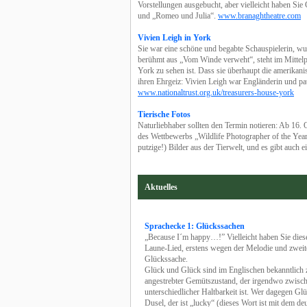
Vorstellungen ausgebucht, aber vielleicht haben Sie
und „Romeo und Julia“.
www.branaghtheatre.com
Vivien Leigh in York
Sie war eine schöne und begabte Schauspielerin, wu
berühmt aus „Vom Winde verweht“, steht im Mittelpu
York zu sehen ist. Dass sie überhaupt die amerikani
ihren Ehrgeiz: Vivien Leigh war Engländerin und pau
www.nationaltrust.org.uk/treasurers-house-york
Tierische Fotos
Naturliebhaber sollten den Termin notieren: Ab 16.
des Wettbewerbs „Wildlife Photographer of the Yea
putzige!) Bilder aus der Tierwelt, und es gibt auch 
Aktuelles
Sprachecke 1: Glückssachen
„Because I´m happy…!” Vielleicht haben Sie dies
Laune-Lied, erstens wegen der Melodie und zweite
Glückssache.
Glück und Glück sind im Englischen bekanntlich z
angestrebter Gemütszustand, der irgendwo zwische
unterschiedlicher Haltbarkeit ist. Wer dagegen Gl
Dusel, der ist „lucky“ (dieses Wort ist mit dem d