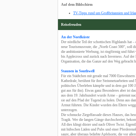
Auf dem Bildschirm
TV-Tipps rund um Großbritannien und Irla
Reisefreuden
An der Nordküste
Der nördliche Teil der schottischen Highlands hat – 
neue Tourismusroute, die „North Coast 500“, soll di
die ambitionierte Werbung, ist ringförmig und führ
bis Applecross und zurück nach Inverness. Auf der In
Organisation, die das Ganze auf den Weg gebracht 
Staunen in Southwell
Für ein Städtchen mit gerade mal 7000 Einwohnern h
Kathedrale, berühmt für ihre Steinmetzarbeiten und
politisches Überleben kämpfte und in dem gut 100 J
gut aus für ihn). Etwas ganz Besonderes aber ist da
aus dem 19. Jahrhundert wurde Arme – getrennt nach
sie auf den Pfad der Tugend zu holen. Denn aus dama
Armut führten. Die Kinder wurden den Eltern wegge
unterzogen.
Die schmucke Ziegelfassade dieses Hauses, das heute
Tragik. Wer die langen Gänge durchschreitet, beko
All dies klingt düster und nach Oliver Twist. Eigent
mit hübschen Läden und Pubs und einer Pferderennb
saure, aber überaus beliebte Apfelsorte, die vor al