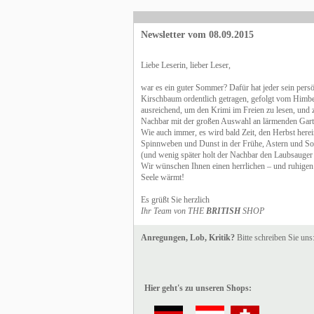
Newsletter vom 08.09.2015
Liebe Leserin, lieber Leser,
war es ein guter Sommer? Dafür hat jeder sein pers
Kirschbaum ordentlich getragen, gefolgt vom Himbe
ausreichend, um den Krimi im Freien zu lesen, und 
Nachbar mit der großen Auswahl an lärmenden Garte
Wie auch immer, es wird bald Zeit, den Herbst herein
Spinnweben und Dunst in der Frühe, Astern und S
(und wenig später holt der Nachbar den Laubsauger h
Wir wünschen Ihnen einen herrlichen – und ruhigen
Seele wärmt!
Es grüßt Sie herzlich
Ihr Team von THE
BRITISH
SHOP
Anregungen, Lob, Kritik?
Bitte schreiben Sie uns
Hier geht's zu unseren Shops: