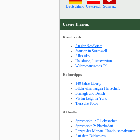
Deutschland
Österreich
Schweiz
Unsere Themen:
Reisefreuden:
An der Nordküste
Staunen in Southwell
Alles öko
Hausboot, Luxusversion
Wildromantisches Tal
Kulturtipps
140 Jahre Liberty
Bilder einer langen Herrschaft
Branagh und Dench
Vivien Leigh in York
Tierische Fotos
Aktuelles
Sprachecke 1: Glückssachen
Sprachecke 2: Platzbedarf
Rezept des Monats: Haselnussmakronen
Auf dem Bildschirm