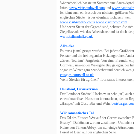
Wahrscheinlich hat sie im Sommer eine Saure-Apfe
Infos:
www.visitsouthwell.com
und
www.nationaltr
Es lohnt auch ein Besuch der nächsten größeren Mar
englischen Städte – ist es ebenfalls nicht sehr weit.
www.visit-newark.co.uk
www.visitlincoln.com
Und wenn Sie in der Gegend sind, schauen Sie sich
Ziegelfassade wie das Arbeitshaus und ist doch da
www.kelhamhall.co.uk
Alles öko
Es muss ja mal gesagt werden: Bei jedem Großbrita
Fenster und die frei liegenden Heizungsrohre. Andere
„Green Tourism“-Angebote. Von einer Freundin emp
Cornwall, unweit der Watergate Bay gelegen. Sie h
sogar im Winter ganz wunderbar und deutlich wenige
cottages-cornwall.co.uk
Wenn Sie sich für „grünen“ Tourismus interessieren,
Hausboot, Luxusversion
Der Londoner Stadtteil Hackney ist sehr „in“, auch
einem luxuriösen Hausboot übernachten, das im Rege
„Hamper“ mit Obst, Bier und Wein.
bertsbarges.co
Wildromantisches Tal
Das Tal des Flusses Wye auf der Grenze zwischen En
Beauty“. Da können wir nur zustimmen. Und nicht nu
Ruine von Tintern Abbey, um nur einige Attraktione
Forest of Dean auf der englischen Seite.