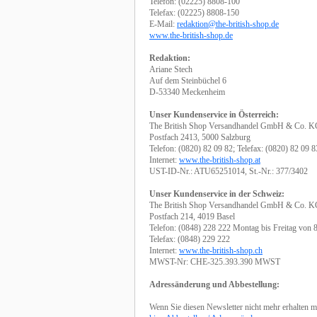
Telefon: (02225) 8808-100
Telefax: (02225) 8808-150
E-Mail:
redaktion@the-british-shop.de
www.the-british-shop.de
Redaktion:
Ariane Stech
Auf dem Steinbüchel 6
D-53340 Meckenheim
Unser Kundenservice in Österreich:
The British Shop Versandhandel GmbH & Co. 
Postfach 2413, 5000 Salzburg
Telefon: (0820) 82 09 82; Telefax: (0820) 82 09 8
Internet:
www.the-british-shop.at
UST-ID-Nr.: ATU65251014, St.-Nr.: 377/3402
Unser Kundenservice in der Schweiz:
The British Shop Versandhandel GmbH & Co. 
Postfach 214, 4019 Basel
Telefon: (0848) 228 222 Montag bis Freitag von 
Telefax: (0848) 229 222
Internet:
www.the-british-shop.ch
MWST-Nr: CHE-325.393.390 MWST
Adressänderung und Abbestellung:
Wenn Sie diesen Newsletter nicht mehr erhalten m