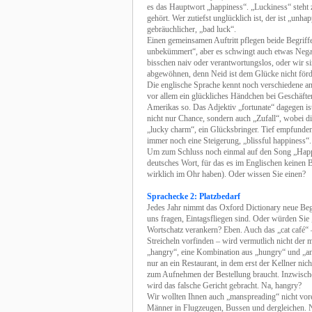
es das Hauptwort „happiness“. „Luckiness“ steht
gehört. Wer zutiefst unglücklich ist, der ist „unha
gebräuchlicher, „bad luck“.
Einen gemeinsamen Auftritt pflegen beide Begrif
unbekümmert“, aber es schwingt auch etwas Negativ
bisschen naiv oder verantwortungslos, oder wir sin
abgewöhnen, denn Neid ist dem Glücke nicht förd
Die englische Sprache kennt noch verschiedene a
vor allem ein glückliches Händchen bei Geschäfte
Amerikas so. Das Adjektiv „fortunate“ dagegen ist
nicht nur Chance, sondern auch „Zufall“, wobei die
„lucky charm“, ein Glücksbringer. Tief empfundene
immer noch eine Steigerung, „blissful happiness“.
Um zum Schluss noch einmal auf den Song „Happ
deutsches Wort, für das es im Englischen keinen Be
wirklich im Ohr haben). Oder wissen Sie einen?
Sprachecke 2: Platzbedarf
Jedes Jahr nimmt das Oxford Dictionary neue Beg
uns fragen, Eintagsfliegen sind. Oder würden Sie 
Wortschatz verankern? Eben. Auch das „cat café“
Streicheln vorfinden – wird vermutlich nicht der 
„hangry“, eine Kombination aus „hungry“ und „an
nur an ein Restaurant, in dem erst der Kellner ni
zum Aufnehmen der Bestellung braucht. Inzwischen
wird das falsche Gericht gebracht. Na, hangry?
Wir wollten Ihnen auch „manspreading“ nicht vore
Männer in Flugzeugen, Bussen und dergleichen. Ni