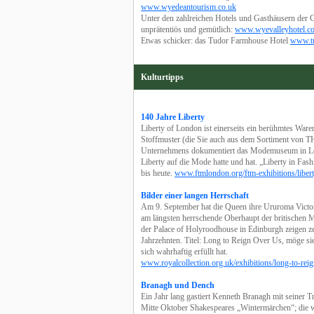
www.wyedeantourism.co.uk
Unter den zahlreichen Hotels und Gasthäusern der 
unprätentiös und gemütlich:
www.wyevalleyhotel.co
Etwas schicker: das Tudor Farmhouse Hotel
www.tu
Kulturtipps
140 Jahre Liberty
Liberty of London ist einerseits ein berühmtes Waren
Stoffmuster (die Sie auch aus dem Sortiment von
Unternehmens dokumentiert das Modemuseum in Lond
Liberty auf die Mode hatte und hat. „Liberty in Fa
bis heute.
www.ftmlondon.org/ftm-exhibitions/libert
Bilder einer langen Herrschaft
Am 9. September hat die Queen ihre Ururoma Victor
am längsten herrschende Oberhaupt der britischen 
der Palace of Holyroodhouse in Edinburgh zeigen ze
Jahrzehnten. Titel: Long to Reign Over Us, möge si
sich wahrhaftig erfüllt hat.
www.royalcollection.org.uk/exhibitions/long-to-rei
Branagh und Dench
Ein Jahr lang gastiert Kenneth Branagh mit seiner T
Mitte Oktober Shakespeares „Wintermärchen“; die wu