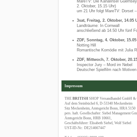
MareTV: Die Kanalinsel Guernsey
2. Oktober, 15.15 Uhr)
um 21 Uhr folgt MareTV: Dorset 
3sat, Freitag, 2. Oktober, 14.05 
Landträume: In Cornwall
anschließend ab 14.50 Uhr fünf F
ZDF, Sonntag, 4. Oktober, 15.05
Notting Hill
Romantische Komödie mit Julia R
ZDF, Mittwoch, 7. Oktober, 20.1
Inspector Jury – Mord im Nebel
Deutscher Spielfilm nach Motiven
Impressum
THE
BRITISH
SHOP Versandhandel GmbH &
Auf dem Steinbüchel 6, D-53340 Meckenheim
Sitz Meckenheim, Amtsgericht Bonn, HRA 5150
pers. haft. Gesellschafter: Siebel Management G
Amtsgericht Bonn, HRB 10661,
Geschäftsführer: Elisabeth Siebel, Wolf Siebel
UST-ID-Nr.: DE214667447