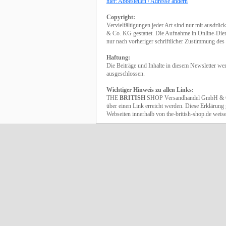
hier: Abbestellen / Adresse ändern
Copyright:
Vervielfältigungen jeder Art sind nur mit ausd
& Co. KG gestattet. Die Aufnahme in Online-Diens
nur nach vorheriger schriftlicher Zustimmung des 
Haftung:
Die Beiträge und Inhalte in diesem Newsletter we
ausgeschlossen.
Wichtiger Hinweis zu allen Links:
THE
BRITISH
SHOP Versandhandel GmbH & Co. K
über einen Link erreicht werden. Diese Erklärung g
Webseiten innerhalb von the-british-shop.de weis