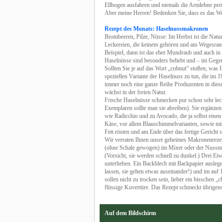
Ellbogen ausfahren und niemals die Armlehne preis
Aber meine Herren! Bedenken Sie, dass es das Wo
Rezept des Monats: Haselnussmakronen
Brombeeren, Pilze, Nüsse: Im Herbst ist die Natu
Leckereien, die keinem gehören und am Wegesra
Beispiel, dann ist das eher Mundraub und auch in
Haselnüsse sind besonders beliebt und – im Gege
Sollten Sie je auf das Wort „cobnut“ stoßen, was 
speziellen Variante der Haselnuss zu tun, die im 
immer noch eine ganze Reihe Produzenten in diese
wächst in der freien Natur.
Frische Haselnüsse schmecken pur schon sehr leck
Exemplaren sollte man sie abreiben). Sie ergänzen 
wie Radicchio und zu Avocado, die ja selbst eine
Käse, vor allem Blauschimmelvarianten, sowie mi
Fett rösten und am Ende über das fertige Gericht s
Wir verraten Ihnen unser geheimes Makronenrezept
(ohne Schale gewogen) im Mixer oder der Nussmüh
(Vorsicht, sie werden schnell zu dunkel.) Drei Ei
unterheben. Ein Backblech mit Backpapier auslege
lassen, sie gehen etwas auseinander!) und im au
sollen nicht zu trocken sein, lieber ein bisschen 
flüssige Kuvertüre. Das Rezept schmeckt übrigens
Auf dem Bildschirm