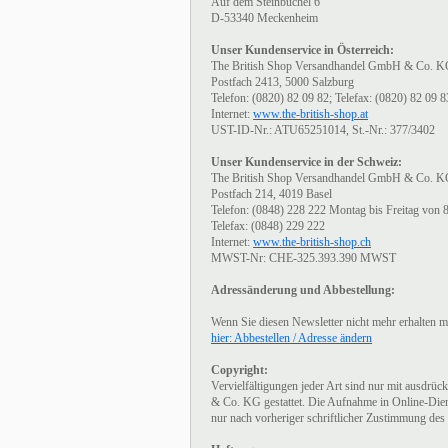
Auf dem Steinbüchel 6
D-53340 Meckenheim
Unser Kundenservice in Österreich:
The British Shop Versandhandel GmbH & Co. 
Postfach 2413, 5000 Salzburg
Telefon: (0820) 82 09 82; Telefax: (0820) 82 09 8
Internet:
www.the-british-shop.at
UST-ID-Nr.: ATU65251014, St.-Nr.: 377/3402
Unser Kundenservice in der Schweiz:
The British Shop Versandhandel GmbH & Co. 
Postfach 214, 4019 Basel
Telefon: (0848) 228 222 Montag bis Freitag von 
Telefax: (0848) 229 222
Internet:
www.the-british-shop.ch
MWST-Nr: CHE-325.393.390 MWST
Adressänderung und Abbestellung:
Wenn Sie diesen Newsletter nicht mehr erhalten m
hier: Abbestellen / Adresse ändern
Copyright:
Vervielfältigungen jeder Art sind nur mit ausd
& Co. KG gestattet. Die Aufnahme in Online-Diens
nur nach vorheriger schriftlicher Zustimmung des 