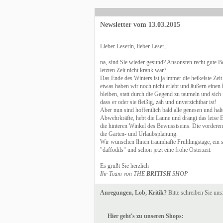
Newsletter vom 13.03.2015
Lieber Leserin, lieber Leser,
na, sind Sie wieder gesund? Ansonsten recht gute Be
letzten Zeit nicht krank war?
Das Ende des Winters ist ja immer die heikelste Zei
etwas haben wir noch nicht erlebt und äußern einen
bleiben, statt durch die Gegend zu taumeln und sic
dass er oder sie fleißig, zäh und unverzichtbar ist!
Aber nun sind hoffentlich bald alle genesen und halt
Abwehrkräfte, hebt die Laune und drängt das leise E
die hinteren Winkel des Bewusstseins. Die vorderen 
die Garten- und Urlaubsplanung.
Wir wünschen Ihnen traumhafte Frühlingstage, ein s
"daffodils" und schon jetzt eine frohe Osterzeit.
Es grüßt Sie herzlich
Ihr Team von THE
BRITISH
SHOP
Anregungen, Lob, Kritik?
Bitte schreiben Sie uns
Hier geht's zu unseren Shops: