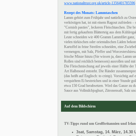
www.nationaltrust.org.uk/article-1356401785596
Rezept des Monats: Lammtaschen
Lamm gehört zum Frühjahr und natürlich zu Oste
verköstigen hat, ist mit einem Ragout zufrieden –
"Cornish pasties", leckeren Fleischtaschen. Die b
mit fertig gekauftem Blätterteig aus dem Kühlreg
Leute schneiden wir 400 Gramm Lammfilet ganz, 
vielen türkischen oder orientalischen Läden bekomm
Kartoffel in feine Streifen schneiden, eine Zwieb
vermengen, mit Salz, Pfeffer und Worcestershires
frische Minze hinzu (Sie wissen ja, dass Lamm u
Rollen sind reichlich bemessen) ausrollen und mi
Die Fleischmischung auf jeweils einer Hälfte der T
Art Halbmond entsteht. Die Ränder zusammenpre
(das heißt auf Englisch: to crimp). Vorsichtig auf
verquirltem Ei bestreichen und in einer Stunde go
etwa 150 Grad herabsetzen. Wird das Ganze zu du
Sauce aus Vollmilchjoghurt, Zitronensaft, Salz un
Auf dem Bildschirm
TV-Tipps rund um Großbritannien und Irla
3sat, Samstag, 14. März, 14.30 