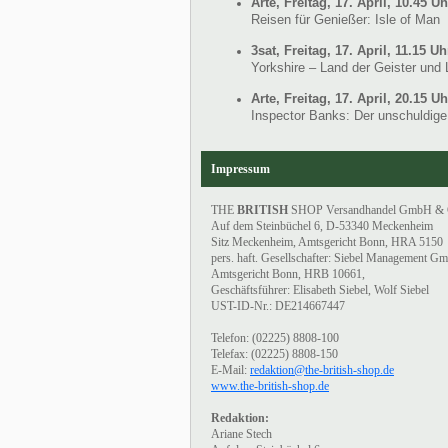
Arte, Freitag, 17. April, 10.45 Uh
Reisen für Genießer: Isle of Man
3sat, Freitag, 17. April, 11.15 Uh
Yorkshire – Land der Geister und
Arte, Freitag, 17. April, 20.15 Uh
Inspector Banks: Der unschuldige
Impressum
THE
BRITISH
SHOP Versandhandel GmbH &
Auf dem Steinbüchel 6, D-53340 Meckenheim
Sitz Meckenheim, Amtsgericht Bonn, HRA 5150
pers. haft. Gesellschafter: Siebel Management G
Amtsgericht Bonn, HRB 10661,
Geschäftsführer: Elisabeth Siebel, Wolf Siebel
UST-ID-Nr.: DE214667447
Telefon: (02225) 8808-100
Telefax: (02225) 8808-150
E-Mail:
redaktion@the-british-shop.de
www.the-british-shop.de
Redaktion:
Ariane Stech