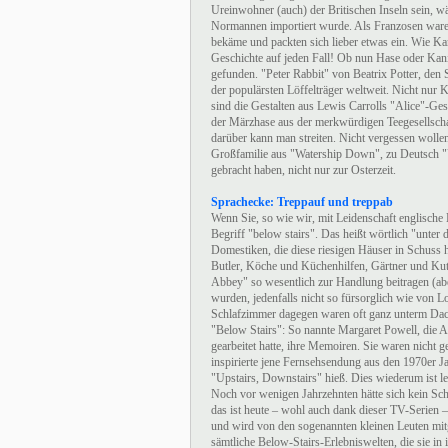
Ureinwohner (auch) der Britischen Inseln sein, 
Normannen importiert wurde. Als Franzosen ware
bekäme und packten sich lieber etwas ein. Wie Ka
Geschichte auf jeden Fall! Ob nun Hase oder Kanin
gefunden. "Peter Rabbit" von Beatrix Potter, den 
der populärsten Löffelträger weltweit. Nicht nur K
sind die Gestalten aus Lewis Carrolls "Alice"-Ges
der Märzhase aus der merkwürdigen Teegesellschaf
darüber kann man streiten. Nicht vergessen woll
Großfamilie aus "Watership Down", zu Deutsch "U
gebracht haben, nicht nur zur Osterzeit.
Sprachecke: Treppauf und treppab
Wenn Sie, so wie wir, mit Leidenschaft englische 
Begriff "below stairs". Das heißt wörtlich "unter
Domestiken, die diese riesigen Häuser in Schuss
Butler, Köche und Küchenhilfen, Gärtner und Kut
Abbey" so wesentlich zur Handlung beitragen (aber
wurden, jedenfalls nicht so fürsorglich wie von L
Schlafzimmer dagegen waren oft ganz unterm Dach
"Below Stairs": So nannte Margaret Powell, die A
gearbeitet hatte, ihre Memoiren. Sie waren nicht
inspirierte jene Fernsehsendung aus den 1970er J
"Upstairs, Downstairs" hieß. Dies wiederum ist l
Noch vor wenigen Jahrzehnten hätte sich kein Schl
das ist heute – wohl auch dank dieser TV-Serien –
und wird von den sogenannten kleinen Leuten mitg
sämtliche Below-Stairs-Erlebniswelten, die sie in