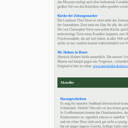
das Museum verfügt auch über bedeutende Gemälde
großen Teil von den Künstlern selbst gestiftet wer
Kirche der Zeitungsmacher
Die Londoner Fleet Street ist nicht mehr das Zentrum
der Journalisten. Dort steht ein Altar für alle, die
Die von Christopher Wren entworfene Kirche spricht
mehrstöckige Turm einen Konditor inspiriert, eine H
Frischvermählte, die auf sich halten, in aller Welt 
nichts zu tun, sondern kommt wahrscheinlich von St
Mr. Holmes in Rente
Sherlock Holmes bleibt unsterblich. Die neueste Verf
Bienen und kämpft gegen das Vergessen...vermutlich
Original ist hier zu sehen:
www.moviepilot.de/news/m
Aktuelles
Hasengeschichten
Es mag für manches Stadtkind überraschend komme
Schokolade. Ehrlich! Obwohl wir den Irrtum gerad
In Großbritannien kommt das Osterkaninchen, d
Kinderzimmer ist, eigentlich müsste es natürlich "
und ein echter Hase sieht auch gar nicht so putzig
hat ein langes hageres Gesicht, kräftige Läufe un