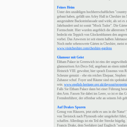
Feines Heim
Unter den unzähligen hochherrschaftlichen "countr
gebaut haben, gefällt uns Arley Hall in Cheshire i
ausgestaltete Backsteinfassade und wirkt, als sei es
Jahrhundert und ist somit "Mock Tudor". Die Gärt
Formschnitt. Hier wurden angeblich die allerersten S
bedeckt ein Teppich von Glockenblumen den angren
vorbei. Das Anwesen ist seit einem halben Jahrtause
Noch mehr sehenswerte Gärten in Cheshire, meist mi
www.visitcheshire.com/cheshire-gardens
Glamour mit Geist
Eltham Palace in Greenwich ist eins der ungewöhnl
glamourösen Art-Deco-Stil, angebaut an einen mittel
Heinrich VIII. gewohnt; hier sprach Erasmus von 
Scheune genutzt – ehe ein reiches Ehepaar, Stephen 
Zuhause schuf. Foyer und Räume sind ein spektakul
sein.
www.english-heritage.org.uk/daysout/properti
Falls Sie Eltham Palace dann bei einer Führung besi
den Arm. Fassen Sie dabei ins Leere, so ist er das G
Fremdenführer, der offenbar sehr an seinem Job geh
Auf Drakes Spuren
Genug von Häusern, jetzt zieht es uns in die Natur
von Tavistock nach Plymouth oder umgekehrt führt,
schaffen. Allerdings ist ein Teil der Strecke hügelig
Francis Drake, dem Seefahrer (auf Englisch "seafare