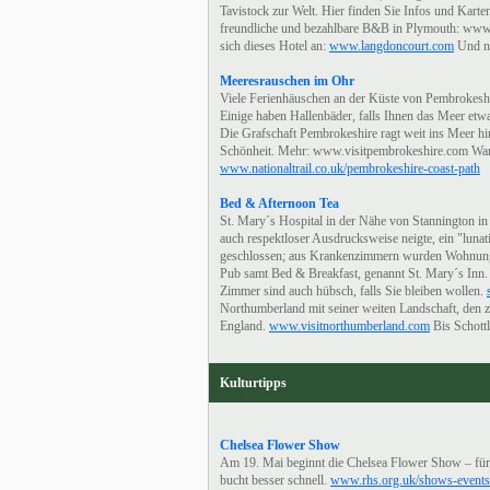
Tavistock zur Welt. Hier finden Sie Infos und Karte
freundliche und bezahlbare B&B in Plymouth: www.
sich dieses Hotel an:
www.langdoncourt.com
Und no
Meeresrauschen im Ohr
Viele Ferienhäuschen an der Küste von Pembrokeshire
Einige haben Hallenbäder, falls Ihnen das Meer etwa
Die Grafschaft Pembrokeshire ragt weit ins Meer hin
Schönheit. Mehr: www.visitpembrokeshire.com Wand
www.nationaltrail.co.uk/pembrokeshire-coast-path
Bed & Afternoon Tea
St. Mary´s Hospital in der Nähe von Stannington in
auch respektloser Ausdrucksweise neigte, ein "luna
geschlossen; aus Krankenzimmern wurden Wohnungen
Pub samt Bed & Breakfast, genannt St. Mary´s Inn. 
Zimmer sind auch hübsch, falls Sie bleiben wollen.
Northumberland mit seiner weiten Landschaft, den z
England.
www.visitnorthumberland.com
Bis Schottl
Kulturtipps
Chelsea Flower Show
Am 19. Mai beginnt die Chelsea Flower Show – für
bucht besser schnell.
www.rhs.org.uk/shows-events