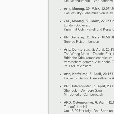
Die Delfinflüsterin – Vor Irlands w
Arte, Montag, 30. März, 12.05 U
Das Whisky-Geheimnis von Islay
ZDF, Montag, 30. März, 22.45 U
London Boulevard
Krimi mit Colin Farrell und Keira K
HR, Dienstag, 31. März, 18.50 U
Service Reisen: London
Arte, Donnerstag, 2. April, 20.1
The Wrong Mans – Falsche Zeit, f
Britische Krimikomödienserie um z
Verbrechern geraten. Alle sechs F
im Titel ist Absicht!
Arte, Karfreitag, 3. April, 20.15 
Inspector Banks: Eine seltsame A
BR, Ostersonntag, 5. April, 23.
Sherlock – Der leere Sarg
Mit Benedict Cumberbatch
ARD, Ostermontag, 6. April, 11.
Tod auf dem Nil
Um 13.20 Uhr folgt: Das Böse unt