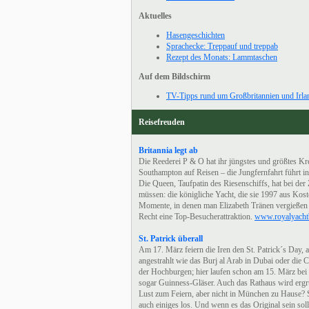
Aktuelles
Hasengeschichten
Sprachecke: Treppauf und treppab
Rezept des Monats: Lammtaschen
Auf dem Bildschirm
TV-Tipps rund um Großbritannien und Irla
Reisefreuden
Britannia legt ab
Die Reederei P & O hat ihr jüngstes und größtes Kr
Southampton auf Reisen – die Jungfernfahrt führt i
Die Queen, Taufpatin des Riesenschiffs, hat bei der 
müssen: die königliche Yacht, die sie 1997 aus Kos
Momente, in denen man Elizabeth Tränen vergießen s
Recht eine Top-Besucherattraktion.
www.royalyachtb
St. Patrick überall
Am 17. März feiern die Iren den St. Patrick´s Day, a
angestrahlt wie das Burj al Arab in Dubai oder die 
der Hochburgen; hier laufen schon am 15. März bei e
sogar Guinness-Gläser. Auch das Rathaus wird erg
Lust zum Feiern, aber nicht in München zu Hause? S
auch einiges los. Und wenn es das Original sein sol