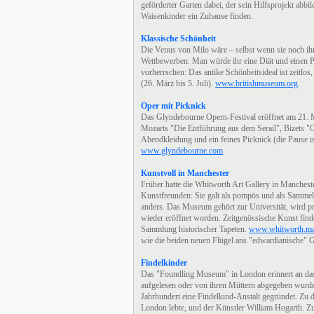
geförderter Garten dabei, der sein Hilfsprojekt abbi
Waisenkinder ein Zuhause finden.
Klassische Schönheit
Die Venus von Milo wäre – selbst wenn sie noch ih
Wettbewerben. Man würde ihr eine Diät und einen 
vorherrschen: Das antike Schönheitsideal ist zeitl
(26. März bis 5. Juli).
www.britishmuseum.org
Oper mit Picknick
Das Glyndebourne Opern-Festival eröffnet am 21. 
Mozarts "Die Entführung aus dem Serail", Bizets "
Abendkleidung und ein feines Picknick (die Pause is
www.glyndebourne.com
Kunstvoll in Manchester
Früher hatte die Whitworth Art Gallery in Mancheste
Kunstfreunden: Sie galt als pompös und als Sammel
anders. Das Museum gehört zur Universität, wird p
wieder eröffnet worden. Zeitgenössische Kunst finde
Sammlung historischer Tapeten.
www.whitworth.man
wie die beiden neuen Flügel ans "edwardianische" 
Findelkinder
Das "Foundling Museum" in London erinnert an das 
aufgelesen oder von ihren Müttern abgegeben wurde
Jahrhundert eine Findelkind-Anstalt gegründet. Zu 
London lebte, und der Künstler William Hogarth. Zu