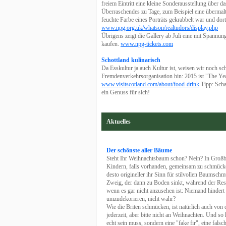
freiem Eintritt eine kleine Sonderausstellung über 
Überraschendes zu Tage, zum Beispiel eine übermalte 
feuchte Farbe eines Porträts gekrabbelt war und dort
www.npg.org.uk/whatson/realtudors/display.php
Übrigens zeigt die Gallery ab Juli eine mit Spannun
kaufen.
www.npg-tickets.com
Schottland kulinarisch
Da Esskultur ja auch Kultur ist, weisen wir noch sc
Fremdenverkehrsorganisation hin: 2015 ist "The Yea
www.visitscotland.com/about/food-drink
Tipp: Scha
ein Genuss für sich!
Aktuelles
Der schönste aller Bäume
Steht Ihr Weihnachtsbaum schon? Nein? In Großbrit
Kindern, falls vorhanden, gemeinsam zu schmücken 
desto origineller ihr Sinn für stilvollen Baumschm
Zweig, der dann zu Boden sinkt, während der Rest
wenn es gar nicht anzusehen ist: Niemand hindert
umzudekorieren, nicht wahr?
Wie die Briten schmücken, ist natürlich auch von 
jederzeit, aber bitte nicht an Weihnachten. Und so
echt sein muss, sondern eine "fake fir", eine falsc