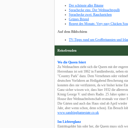
Der schönste aller Bäume
Sprachecke eins: Der Weihnachtspulli
Sprachecke zwei: Rauchzeichen
Grünes Bristol
Rezept des Monats: Very easy Chicken So
Auf dem Bildschirm
TV-Tipps rund um Großbritannien und Irla
Reisefreuden
Wo die Queen feiert
Zu Weihnachten zieht sich die Queen mit der engere
Herrenhaus ist seit 1862 in Familienbesitz, neben e
"Country Park" dazu. Dem Vernehmen oder vielmehr d
deutschen Vorfahren an Heiligabend Bescherung stat
konnten dies nie verifizieren, da wir bisher keine Ei
Ganz sicher wissen wir, dass hier 1932 die allere
König George V. und übers Radio. 25 Jahre später s
House ihre Weihnachtsbotschaft erstmals vor einer 
Die Gärten und auch das Haus sind ab April wieder 
Jahr, aber wenn schon, denn schon). Ein Besuch loh
www.sandringhamestate.co.uk
Im Lichterglanz
Eintrittsgelder hin oder her, die Queen muss sich 