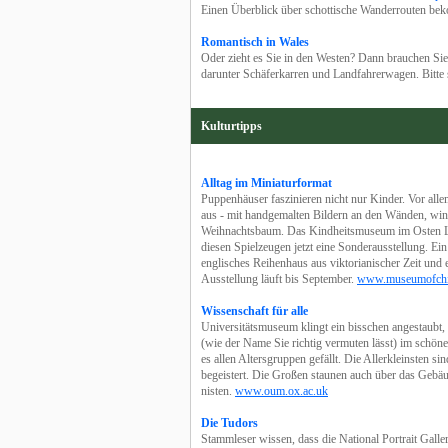
Einen Überblick über schottische Wanderrouten be
Romantisch in Wales
Oder zieht es Sie in den Westen? Dann brauchen Si
darunter Schäferkarren und Landfahrerwagen. Bitte
Kulturtipps
Alltag im Miniaturformat
Puppenhäuser faszinieren nicht nur Kinder. Vor all
aus - mit handgemalten Bildern an den Wänden, winz
Weihnachtsbaum. Das Kindheitsmuseum im Osten L
diesen Spielzeugen jetzt eine Sonderausstellung. Ein
englisches Reihenhaus aus viktorianischer Zeit und 
Ausstellung läuft bis September.
www.museumofchi
Wissenschaft für alle
Universitätsmuseum klingt ein bisschen angestaubt,
(wie der Name Sie richtig vermuten lässt) im schöne
es allen Altersgruppen gefällt. Die Allerkleinsten si
begeistert. Die Großen staunen auch über das Gebä
nisten.
www.oum.ox.ac.uk
Die Tudors
Stammleser wissen, dass die National Portrait Galler