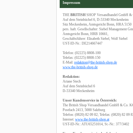
Impressum
THE
BRITISH
SHOP Versandhandel GmbH &
Auf dem Steinbüchel 6, D-53340 Meckenheim
Sitz Meckenheim, Amtsgericht Bonn, HRA 5150
pers. haft. Gesellschafter: Siebel Management G
Amtsgericht Bonn, HRB 10661,
Geschäftsführer: Elisabeth Siebel, Wolf Siebel
UST-ID-Nr.: DE214667447
Telefon: (02225) 8808-100
Telefax: (02225) 8808-150
E-Mail:
redaktion@the-british-shop.de
www.the-british-shop.de
Redaktion:
Ariane Stech
Auf dem Steinbüchel 6
D-53340 Meckenheim
Unser Kundenservice in Österreich:
The British Shop Versandhandel GmbH & Co. 
Postfach 2413, 5000 Salzburg
Telefon: (0820) 82 09 82; Telefax: (0820) 82 09 8
Internet:
www.the-british-shop.at
UST-ID-Nr.: ATU65251014, St.-Nr.: 377/3402