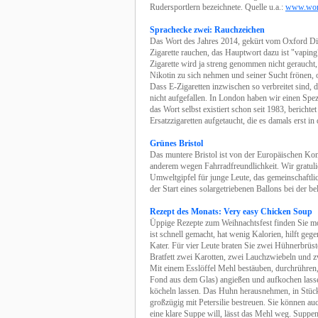
Rudersportlern bezeichnete. Quelle u.a.:
www.wor
Sprachecke zwei: Rauchzeichen
Das Wort des Jahres 2014, gekürt vom Oxford Dict
Zigarette rauchen, das Hauptwort dazu ist "vapi
Zigarette wird ja streng genommen nicht geraucht
Nikotin zu sich nehmen und seiner Sucht frönen,
Dass E-Zigaretten inzwischen so verbreitet sind, d
nicht aufgefallen. In London haben wir einen Spez
das Wort selbst existiert schon seit 1983, berichte
Ersatzzigaretten aufgetaucht, die es damals erst in
Grünes Bristol
Das muntere Bristol ist von der Europäischen K
anderem wegen Fahrradfreundlichkeit. Wir gratulie
Umweltgipfel für junge Leute, das gemeinschaftli
der Start eines solargetriebenen Ballons bei der 
Rezept des Monats: Very easy Chicken Soup
Üppige Rezepte zum Weihnachtsfest finden Sie mo
ist schnell gemacht, hat wenig Kalorien, hilft g
Kater. Für vier Leute braten Sie zwei Hühnerbrüs
Bratfett zwei Karotten, zwei Lauchzwiebeln und zw
Mit einem Esslöffel Mehl bestäuben, durchrühren,
Fond aus dem Glas) angießen und aufkochen lasse
köcheln lassen. Das Huhn herausnehmen, in Stüc
großzügig mit Petersilie bestreuen. Sie können a
eine klare Suppe will, lässt das Mehl weg. Suppe