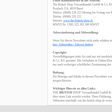
Unser Kundenservice in der Schweiz:
The British Shop Versandhandel GmbH & Co. 
Postfach 214, 4019 Basel
Telefon: (0848) 228 222 Montag bis Freitag von 
Telefax: (0848) 229 222
Internet:
www.the-british-shop.ch
MWST-Nr: CHE-325.393.390 MWST
Adressänderung und Abbestellung:
Wenn Sie diesen Newsletter nicht mehr erhalten m
hier: Abbestellen / Adresse ändern
Copyright:
Vervielfältigungen jeder Art sind nur mit ausd
& Co. KG gestattet. Die Aufnahme in Online-Diens
nur nach vorheriger schriftlicher Zustimmung des 
Haftung:
Die Beiträge und Inhalte in diesem Newsletter we
ausgeschlossen.
Wichtiger Hinweis zu allen Links:
THE
BRITISH
SHOP Versandhandel GmbH & Co. K
über einen Link erreicht werden. Diese Erklärung g
Webseiten innerhalb von the-british-shop.de weis