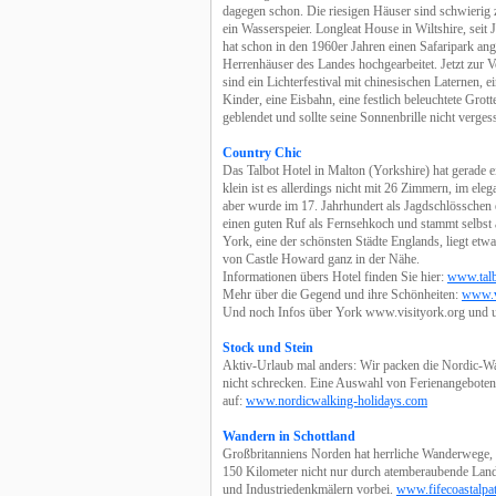
dagegen schon. Die riesigen Häuser sind schwierig z
ein Wasserspeier. Longleat House in Wiltshire, sei
hat schon in den 1960er Jahren einen Safaripark an
Herrenhäuser des Landes hochgearbeitet. Jetzt zur V
sind ein Lichterfestival mit chinesischen Laternen, 
Kinder, eine Eisbahn, eine festlich beleuchtete Gro
geblendet und sollte seine Sonnenbrille nicht verges
Country Chic
Das Talbot Hotel in Malton (Yorkshire) hat gerade
klein ist es allerdings nicht mit 26 Zimmern, im ele
aber wurde im 17. Jahrhundert als Jagdschlösschen 
einen guten Ruf als Fernsehkoch und stammt selbst
York, eine der schönsten Städte Englands, liegt etw
von Castle Howard ganz in der Nähe.
Informationen übers Hotel finden Sie hier:
www.talb
Mehr über die Gegend und ihre Schönheiten:
www.vi
Und noch Infos über York www.visityork.org und u
Stock und Stein
Aktiv-Urlaub mal anders: Wir packen die Nordic-Wa
nicht schrecken. Eine Auswahl von Ferienangeboten 
auf:
www.nordicwalking-holidays.com
Wandern in Schottland
Großbritanniens Norden hat herrliche Wanderwege, 
150 Kilometer nicht nur durch atemberaubende Land
und Industriedenkmälern vorbei.
www.fifecoastalpa