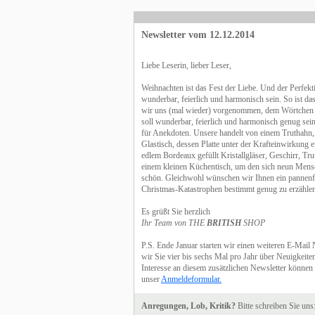
Newsletter vom 12.12.2014
Liebe Leserin, lieber Leser,
Weihnachten ist das Fest der Liebe. Und der Perfektio
wunderbar, feierlich und harmonisch sein. So ist da
wir uns (mal wieder) vorgenommen, dem Wörtchen 
soll wunderbar, feierlich und harmonisch genug sein
für Anekdoten. Unsere handelt von einem Truthahn, de
Glastisch, dessen Platte unter der Krafteinwirkung e
edlem Bordeaux gefüllt Kristallgläser, Geschirr, Tr
einem kleinen Küchentisch, um den sich neun Mens
schön. Gleichwohl wünschen wir Ihnen ein pannenfr
Christmas-Katastrophen bestimmt genug zu erzähle
Es grüßt Sie herzlich
Ihr Team von THE
BRITISH
SHOP
P.S. Ende Januar starten wir einen weiteren E-Mail
wir Sie vier bis sechs Mal pro Jahr über Neuigkeit
Interesse an diesem zusätzlichen Newsletter können Si
unser
Anmeldeformular.
Anregungen, Lob, Kritik?
Bitte schreiben Sie uns