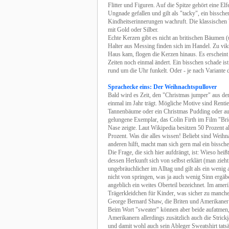
Flitter und Figuren. Auf die Spitze gehört eine Elf
Ungnade gefallen und gilt als "tacky", ein bissche
Kindheitserinnerungen wachruft. Die klassischen 
mit Gold oder Silber.
Echte Kerzen gibt es nicht an britischen Bäumen (
Halter aus Messing finden sich im Handel. Zu vikt
Haus kam, flogen die Kerzen hinaus. Es erscheint
Zeiten noch einmal ändert. Ein bisschen schade ist
rund um die Uhr funkelt. Oder - je nach Variante de
Sprachecke eins: Der Weihnachtspullover
Bald wird es Zeit, den "Christmas jumper" aus der
einmal im Jahr trägt. Mögliche Motive sind Rent
Tannenbäume oder ein Christmas Pudding oder auch
gelungene Exemplar, das Colin Firth im Film "Bri
Nase zeigte. Laut Wikipedia besitzen 50 Prozent a
Prozent. Was die alles wissen! Beliebt sind Weihn
anderen hilft, macht man sich gern mal ein bissche
Die Frage, die sich hier aufdrängt, ist: Wieso hei
dessen Herkunft sich von selbst erklärt (man zieht 
ungebräuchlicher im Alltag und gilt als ein wenig
nicht von springen, was ja auch wenig Sinn ergä
angeblich ein weites Oberteil bezeichnet. Im ameri
Trägerkleidchen für Kinder, was sicher zu manche
George Bernard Shaw, die Briten und Amerikaner
Beim Wort "sweater" können aber beide aufatmen, 
Amerikanern allerdings zusätzlich auch die Strick
und damit wohl auch sein Ableger Sweatshirt tats