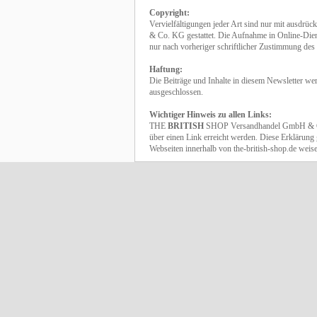
Copyright:
Vervielfältigungen jeder Art sind nur mit ausd
& Co. KG gestattet. Die Aufnahme in Online-Diens
nur nach vorheriger schriftlicher Zustimmung des 
Haftung:
Die Beiträge und Inhalte in diesem Newsletter we
ausgeschlossen.
Wichtiger Hinweis zu allen Links:
THE
BRITISH
SHOP Versandhandel GmbH & Co. K
über einen Link erreicht werden. Diese Erklärung g
Webseiten innerhalb von the-british-shop.de weis