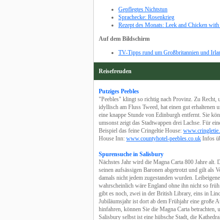
Gepflegtes Nichtstun
Sprachecke: Rosenkrieg
Rezept des Monats: Leek and Chicken with
Auf dem Bildschirm
TV-Tipps rund um Großbritannien und Irla
Reisefreuden
Putziges Peebles
"Peebles" klingt so richtig nach Provinz. Zu Recht, u
idyllisch am Fluss Tweed, hat einen gut erhaltenen 
eine knappe Stunde von Edinburgh entfernt. Sie kön
umsonst zeigt das Stadtwappen drei Lachse. Für ein
Beispiel das feine Cringeltie House:
www.cringletie
House Inn:
www.countyhotel-peebles.co.uk
Infos ü
Spurensuche in Salisbury
Nächstes Jahr wird die Magna Carta 800 Jahre alt.
seinen aufsässigen Baronen abgetrotzt und gilt als 
damals nicht jedem zugestanden wurden. Leibeigener
wahrscheinlich wäre England ohne ihn nicht so frü
gibt es noch, zwei in der British Library, eins in Li
Jubiläumsjahr ist dort ab dem Frühjahr eine große 
hinfahren, können Sie die Magna Carta betrachten,
Salisbury selbst ist eine hübsche Stadt, die Kathedr