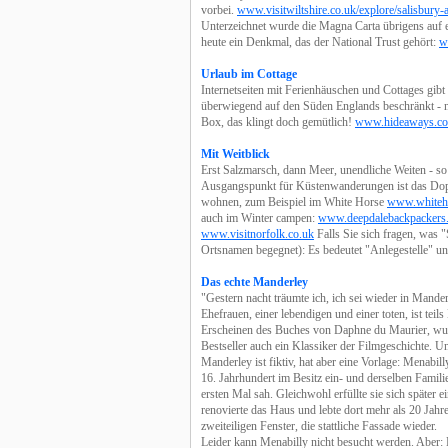
vorbei.
www.visitwiltshire.co.uk/explore/salisbury
Unterzeichnet wurde die Magna Carta übrigens auf 
heute ein Denkmal, das der National Trust gehört:
w
Urlaub im Cottage
Internetseiten mit Ferienhäuschen und Cottages gibt e
überwiegend auf den Süden Englands beschränkt - 
Box, das klingt doch gemütlich!
www.hideaways.co
Mit Weitblick
Erst Salzmarsch, dann Meer, unendliche Weiten - so
Ausgangspunkt für Küstenwanderungen ist das Dopp
wohnen, zum Beispiel im White Horse
www.whiteho
auch im Winter campen:
www.deepdalebackpackers.
www.visitnorfolk.co.uk
Falls Sie sich fragen, was "
Ortsnamen begegnet): Es bedeutet "Anlegestelle" u
Das echte Manderley
"Gestern nacht träumte ich, ich sei wieder in Mande
Ehefrauen, einer lebendigen und einer toten, ist tei
Erscheinen des Buches von Daphne du Maurier, wur
Bestseller auch ein Klassiker der Filmgeschichte. 
Manderley ist fiktiv, hat aber eine Vorlage: Menabi
16. Jahrhundert im Besitz ein- und derselben Fami
ersten Mal sah. Gleichwohl erfüllte sie sich später 
renovierte das Haus und lebte dort mehr als 20 Jahre
zweiteiligen Fenster, die stattliche Fassade wieder.
Leider kann Menabilly nicht besucht werden. Aber: 