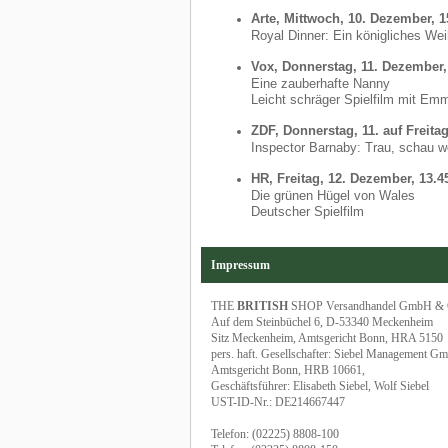
Arte, Mittwoch, 10. Dezember, 1
Royal Dinner: Ein königliches We
Vox, Donnerstag, 11. Dezember,
Eine zauberhafte Nanny
Leicht schräger Spielfilm mit Em
ZDF, Donnerstag, 11. auf Freita
Inspector Barnaby: Trau, schau 
HR, Freitag, 12. Dezember, 13.4
Die grünen Hügel von Wales
Deutscher Spielfilm
Impressum
THE
BRITISH
SHOP Versandhandel GmbH &
Auf dem Steinbüchel 6, D-53340 Meckenheim
Sitz Meckenheim, Amtsgericht Bonn, HRA 5150
pers. haft. Gesellschafter: Siebel Management G
Amtsgericht Bonn, HRB 10661,
Geschäftsführer: Elisabeth Siebel, Wolf Siebel
UST-ID-Nr.: DE214667447
Telefon: (02225) 8808-100