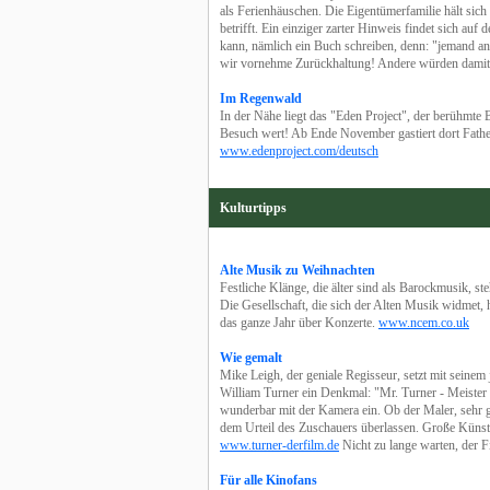
als Ferienhäuschen. Die Eigentümerfamilie hält sich
betrifft. Ein einziger zarter Hinweis findet sich auf
kann, nämlich ein Buch schreiben, denn: "jemand an
wir vornehme Zurückhaltung! Andere würden dami
Im Regenwald
In der Nähe liegt das "Eden Project", der berühmte 
Besuch wert! Ab Ende November gastiert dort Fathe
www.edenproject.com/deutsch
Kulturtipps
Alte Musik zu Weihnachten
Festliche Klänge, die älter sind als Barockmusik, s
Die Gesellschaft, die sich der Alten Musik widmet, h
das ganze Jahr über Konzerte.
www.ncem.co.uk
Wie gemalt
Mike Leigh, der geniale Regisseur, setzt mit seine
William Turner ein Denkmal: "Mr. Turner - Meister de
wunderbar mit der Kamera ein. Ob der Maler, sehr g
dem Urteil des Zuschauers überlassen. Große Künstle
www.turner-derfilm.de
Nicht zu lange warten, der Fi
Für alle Kinofans