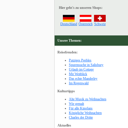
Hier geht's zu unseren Shops:
Deutschland
Österreich
Schweiz
Unsere Themen:
Reisefreuden:
Putziges Peebles
Spurensuche in Salisbury
Urlaub im Cottage
Mit Weitblick
Das echte Manderley
Im Regenwald
Kulturtipps
Alte Musik zu Weihnachten
Wie gemalt
Für alle Kinofans
Königliche Weihnachten
Charles der Dritte
Aktuelles