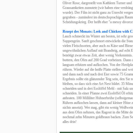
Oliver Rose, dargestellt von Kathleen Turner und
Grausamkeiten zumutete (wir haben eine verdrängt
wurde). Der Film ist nicht ganz zu Unrecht verge
gegraben - zumindest im deutschsprachigen Raum.
Scheidungskrieg. Der heißt eher "a messy divorce
Rezept des Monats: Leek and Chicken with C
Lauch schmeckt im Winter am besten, ist sehr ges
Suppengrün. Sanft geschmort entwickeln die Stan
vielen Fleischsorten, aber auch zu Käse und Birne
ungewöhnlichen Auflauf mit Brandteig, auf echt E
benötigt zwar etwas Zeit, aber wenig Vorkenntnis.
buttern, den Ofen auf 200 Grad vorheizen. Dann d
langsam erhitzen und aufkochen. Von der Herdpl
rühren. Wieder auf die heiße Platte stellen und we
und dann nach und nach drei Eier sowie 75 Gramm
Ergebnis sollte ein glänzender Teig sein, den Sie n
bleiben, so dass sich eine Art Nest bildet. 35 
schneiden und in drei Esslöffel Mehl - mit Salz 
schneiden. In einer Pfanne zwei Esslöffel Öl erhi
anbraten. 100 Milliliter Hühnerbrühe (selbstgemac
Rühren aufkochen lassen, dann auf kleiner Hitze 
nichts ansetzt). Wer mag, gibt ein wenig Weißwe
aus dem Ofen nehmen, das Ragout in die Mitte de
nochmal zehn Minuten goldbraun backen. Zum Servie
alles drin!