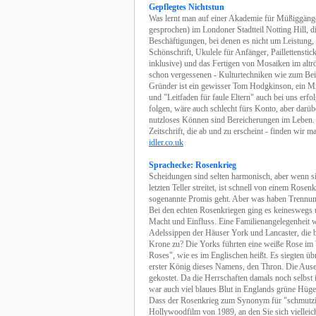
Gepflegtes Nichtstun
Was lernt man auf einer Akademie für Müßiggänge
gesprochen) im Londoner Stadtteil Notting Hill, die
Beschäftigungen, bei denen es nicht um Leistung
Schönschrift, Ukulele für Anfänger, Paillettensti
inklusive) und das Fertigen von Mosaiken im altrö
schon vergessenen - Kulturtechniken wie zum Beis
Gründer ist ein gewisser Tom Hodgkinson, ein M
und "Leitfaden für faule Eltern" auch bei uns erfo
folgen, wäre auch schlecht fürs Konto, aber dar
nutzloses Können sind Bereicherungen im Leben. Au
Zeitschrift, die ab und zu erscheint - finden wir
idler.co.uk
Sprachecke: Rosenkrieg
Scheidungen sind selten harmonisch, aber wenn sie
letzten Teller streitet, ist schnell von einem Ros
sogenannte Promis geht. Aber was haben Trennun
Bei den echten Rosenkriegen ging es keineswegs u
Macht und Einfluss. Eine Familienangelegenheit war
Adelssippen der Häuser York und Lancaster, die b
Krone zu? Die Yorks führten eine weiße Rose im W
Roses", wie es im Englischen heißt. Es siegten ü
erster König dieses Namens, den Thron. Die Ause
gekostet. Da die Herrschaften damals noch selbst in
war auch viel blaues Blut in Englands grüne Hügel
Dass der Rosenkrieg zum Synonym für "schmutzig
Hollywoodfilm von 1989, an den Sie sich vielleic