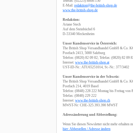
Telefax: (02225) 8808-150
E-Mail:
redaktion@the-british-shop.de
www.the-british-shop.de
Redaktion:
Ariane Stech
Auf dem Steinbüchel 6
D-53340 Meckenheim
Unser Kundenservice in Österreich:
The British Shop Versandhandel GmbH & Co. 
Postfach 2413, 5000 Salzburg
Telefon: (0820) 82 09 82; Telefax: (0820) 82 09 8
Internet:
www.the-british-shop.at
UST-ID-Nr.: ATU65251014, St.-Nr.: 377/3402
Unser Kundenservice in der Schweiz:
The British Shop Versandhandel GmbH & Co. 
Postfach 214, 4019 Basel
Telefon: (0848) 228 222 Montag bis Freitag von 
Telefax: (0848) 229 222
Internet:
www.the-british-shop.ch
MWST-Nr: CHE-325.393.390 MWST
Adressänderung und Abbestellung:
Wenn Sie diesen Newsletter nicht mehr erhalten m
hier: Abbestellen / Adresse ändern