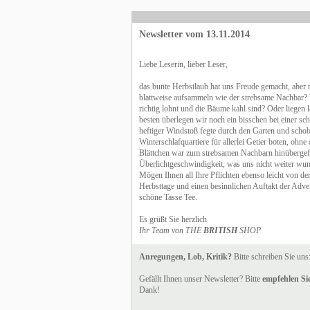
Newsletter vom 13.11.2014
Liebe Leserin, lieber Leser,
das bunte Herbstlaub hat uns Freude gemacht, aber 
blattweise aufsammeln wie der strebsame Nachbar? 
richtig lohnt und die Bäume kahl sind? Oder liege
besten überlegen wir noch ein bisschen bei einer sch
heftiger Windstoß fegte durch den Garten und schob 
Winterschlafquartiere für allerlei Getier boten, ohn
Blättchen war zum strebsamen Nachbarn hinübergef
Überlichtgeschwindigkeit, was uns nicht weiter wu
Mögen Ihnen all Ihre Pflichten ebenso leicht von 
Herbsttage und einen besinnlichen Auftakt der Advent
schöne Tasse Tee.
Es grüßt Sie herzlich
Ihr Team von THE
BRITISH
SHOP
Anregungen, Lob, Kritik?
Bitte schreiben Sie uns
Gefällt Ihnen unser Newsletter? Bitte
empfehlen Sie
Dank!