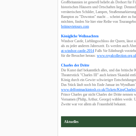
Großbritannien ist generell beliebt als Drehort für 
historischen Häusern und Ortschaften liegt. Dennoch
verräterischen Schilder, Lampen, Straßenmarkierun
Bampton zu "Downton" macht ... scheint aber zu fu
möchten, finden Sie hier eine Reihe von Tourangebo
britmovietours.com
Königliche Weihnachten
Windsor Castle, Lieblingsschloss der Queen, lässt s
als zu jeder anderen Jahreszeit. Es werden auch A
at-windsor-castle-2014
Falls Sie Edinburgh vorziehe
für die Besucher heraus:
www.royalcollection.org.uk
Charles der Dritte
Die Kunst darf bekanntlich alles, und das britische 
Theaterstück "Charles III" auch keinen Skandal ent
König durch ein Gewirr schwieriger Entscheidungen,
Das Stück läuft noch bis Ende Januar im Wyndham´
www.delfontmackintosh.co.uk/Tickets/KingCharlesI
Prince Charles gar nicht Charles der Dritte nennen 
Vornamen (Philip, Arthur, George) wählen werde. Un
Zweite war vor allem als Frauenheld bekannt.
Aktuelles