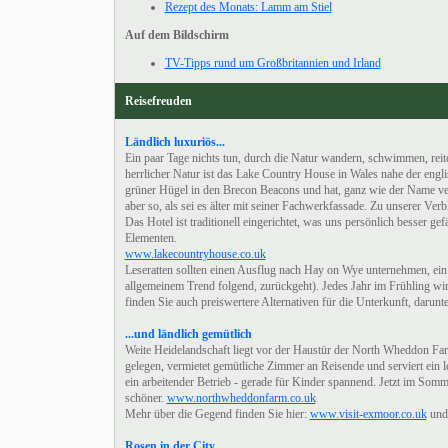
Rezept des Monats: Lamm am Stiel
Auf dem Bildschirm
TV-Tipps rund um Großbritannien und Irland
Reisefreuden
Ländlich luxuriös...
Ein paar Tage nichts tun, durch die Natur wandern, schwimmen, reit
herrlicher Natur ist das Lake Country House in Wales nahe der engli
grüner Hügel in den Brecon Beacons und hat, ganz wie der Name vers
aber so, als sei es älter mit seiner Fachwerkfassade. Zu unserer Ve
Das Hotel ist traditionell eingerichtet, was uns persönlich besser ge
Elementen.
www.lakecountryhouse.co.uk
Leseratten sollten einen Ausflug nach Hay on Wye unternehmen, ein 
allgemeinem Trend folgend, zurückgeht). Jedes Jahr im Frühling wird h
finden Sie auch preiswertere Alternativen für die Unterkunft, darun
...und ländlich gemütlich
Weite Heidelandschaft liegt vor der Haustür der North Wheddon Far
gelegen, vermietet gemütliche Zimmer an Reisende und serviert ein l
ein arbeitender Betrieb - gerade für Kinder spannend. Jetzt im Somm
schöner.
www.northwheddonfarm.co.uk
Mehr über die Gegend finden Sie hier:
www.visit-exmoor.co.uk
un
Rosen in der City