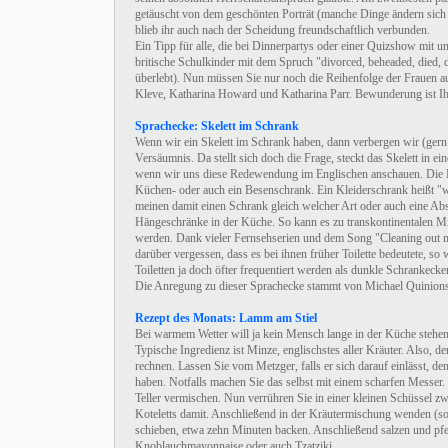
getäuscht von dem geschönten Porträt (manche Dinge ändern sich ni
blieb ihr auch nach der Scheidung freundschaftlich verbunden.
Ein Tipp für alle, die bei Dinnerpartys oder einer Quizshow mit 
britische Schulkinder mit dem Spruch "divorced, beheaded, died, d
überlebt). Nun müssen Sie nur noch die Reihenfolge der Frauen 
Kleve, Katharina Howard und Katharina Parr. Bewunderung ist Ih
Sprachecke: Skelett im Schrank
Wenn wir ein Skelett im Schrank haben, dann verbergen wir (gern
Versäumnis. Da stellt sich doch die Frage, steckt das Skelett in 
wenn wir uns diese Redewendung im Englischen anschauen. Die Brit
Küchen- oder auch ein Besenschrank. Ein Kleiderschrank heißt "w
meinen damit einen Schrank gleich welcher Art oder auch eine Ab
Hängeschränke in der Küche. So kann es zu transkontinentalen Mi
werden. Dank vieler Fernsehserien und dem Song "Cleaning out m
darüber vergessen, dass es bei ihnen früher Toilette bedeutete, so 
Toiletten ja doch öfter frequentiert werden als dunkle Schrankecken
Die Anregung zu dieser Sprachecke stammt von Michael Quinions 
Rezept des Monats: Lamm am Stiel
Bei warmem Wetter will ja kein Mensch lange in der Küche stehen, d
Typische Ingredienz ist Minze, englischstes aller Kräuter. Also,
rechnen. Lassen Sie vom Metzger, falls er sich darauf einlässt, d
haben. Notfalls machen Sie das selbst mit einem scharfen Messer.
Teller vermischen. Nun verrühren Sie in einer kleinen Schüssel zw
Koteletts damit. Anschließend in der Kräutermischung wenden (so
schieben, etwa zehn Minuten backen. Anschließend salzen und pfe
Knoblauchmayonnaise oder auch Tzatziki.