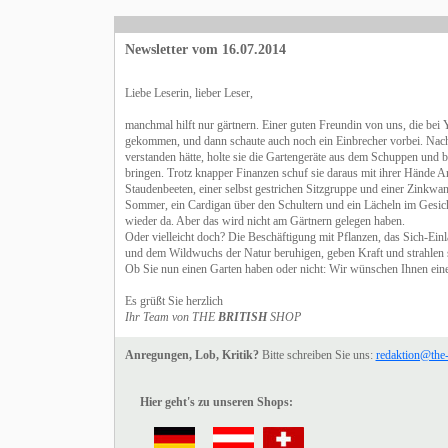
Newsletter vom 16.07.2014
Liebe Leserin, lieber Leser,
manchmal hilft nur gärtnern. Einer guten Freundin von uns, die bei
gekommen, und dann schaute auch noch ein Einbrecher vorbei. Nach
verstanden hätte, holte sie die Gartengeräte aus dem Schuppen und 
bringen. Trotz knapper Finanzen schuf sie daraus mit ihrer Hände A
Staudenbeeten, einer selbst gestrichen Sitzgruppe und einer Zinkwann
Sommer, ein Cardigan über den Schultern und ein Lächeln im Gesicht
wieder da. Aber das wird nicht am Gärtnern gelegen haben.
Oder vielleicht doch? Die Beschäftigung mit Pflanzen, das Sich-Einl
und dem Wildwuchs der Natur beruhigen, geben Kraft und strahlen s
Ob Sie nun einen Garten haben oder nicht: Wir wünschen Ihnen eine
Es grüßt Sie herzlich
Ihr Team von THE
BRITISH
SHOP
Anregungen, Lob, Kritik?
Bitte schreiben Sie uns:
redaktion@the-
Hier geht's zu unseren Shops: