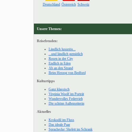
Deutschland
Österreich
Schweiz
Unsere Themen:
Reisefreuden:
Ländlich luxuriös...
...und ländlich gemütlich
Rosen in der City
Endlich in Eden
Ab an den Strand
Beim Herzog von Bedford
Kulturtipps
Ganz klassisch
Virginia Woolf im Porträt
Wundervolles Federvieh
Die schöne Außenseiterin
Aktuelles
Krokodil im Fluss
Das ideale Paar
Sprachecke: Skelett im Schrank