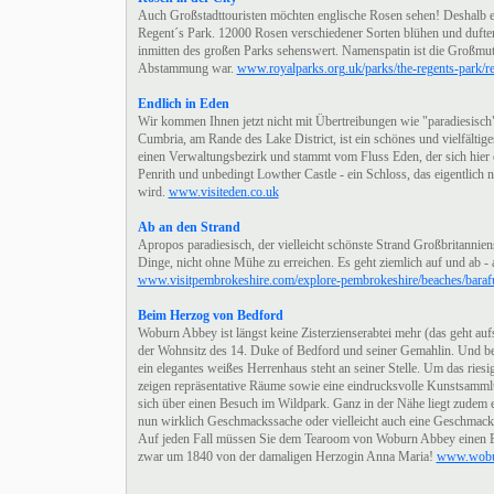
Auch Großstadttouristen möchten englische Rosen sehen! Deshalb
Regent´s Park. 12000 Rosen verschiedener Sorten blühen und duften 
inmitten des großen Parks sehenswert. Namenspatin ist die Großmutt
Abstammung war.
www.royalparks.org.uk/parks/the-regents-park/re
Endlich in Eden
Wir kommen Ihnen jetzt nicht mit Übertreibungen wie "paradiesisch"
Cumbria, am Rande des Lake District, ist ein schönes und vielfältig
einen Verwaltungsbezirk und stammt vom Fluss Eden, der sich hier e
Penrith und unbedingt Lowther Castle - ein Schloss, das eigentlich n
wird.
www.visiteden.co.uk
Ab an den Strand
Apropos paradiesisch, der vielleicht schönste Strand Großbritanniens
Dinge, nicht ohne Mühe zu erreichen. Es geht ziemlich auf und ab - 
www.visitpembrokeshire.com/explore-pembrokeshire/beaches/baraf
Beim Herzog von Bedford
Woburn Abbey ist längst keine Zisterzienserabtei mehr (das geht a
der Wohnsitz des 14. Duke of Bedford und seiner Gemahlin. Und berei
ein elegantes weißes Herrenhaus steht an seiner Stelle. Um das rie
zeigen repräsentative Räume sowie eine eindrucksvolle Kunstsammlu
sich über einen Besuch im Wildpark. Ganz in der Nähe liegt zudem ei
nun wirklich Geschmackssache oder vielleicht auch eine Geschmacks
Auf jeden Fall müssen Sie dem Tearoom von Woburn Abbey einen Be
zwar um 1840 von der damaligen Herzogin Anna Maria!
www.wobur