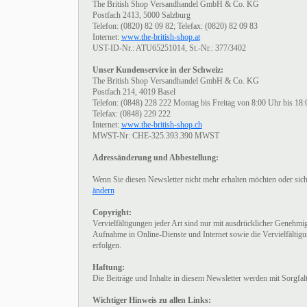
The British Shop Versandhandel GmbH & Co. KG
Postfach 2413, 5000 Salzburg
Telefon: (0820) 82 09 82; Telefax: (0820) 82 09 83
Internet:
www.the-british-shop.at
UST-ID-Nr.: ATU65251014, St.-Nr.: 377/3402
Unser Kundenservice in der Schweiz:
The British Shop Versandhandel GmbH & Co. KG
Postfach 214, 4019 Basel
Telefon: (0848) 228 222 Montag bis Freitag von 8:00 Uhr bis 18
Telefax: (0848) 229 222
Internet:
www.the-british-shop.ch
MWST-Nr: CHE-325.393.390 MWST
Adressänderung und Abbestellung:
Wenn Sie diesen Newsletter nicht mehr erhalten möchten oder sic
ändern
Copyright:
Vervielfältigungen jeder Art sind nur mit ausdrücklicher Geneh
Aufnahme in Online-Dienste und Internet sowie die Vervielfältigu
erfolgen.
Haftung:
Die Beiträge und Inhalte in diesem Newsletter werden mit Sorgfal
Wichtiger Hinweis zu allen Links: