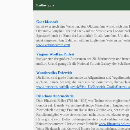
Kulturtipps
Ganz klassisch
Es ist zwar noch eine Weile hin, aber Oldtimerfans wollen sich den
Oldtimer - Baujahr 1905 und älter - auf die Strecke von London nac
Spektakel (auch im Sinne der Lautstärke) für alle Autofans. Um da
nicht vergessen: Ein Oldtimer heißt im Englischen "veteran car" oder
www.veterancarrun.com
Virginia Woolf im Porträt
Sie war eine der größten Autorinnen des 20. Jahrhunderts und hatte
umflort. Grund genug für die National Portrait Gallery, der Schrifts
Wundervolles Federvieh
Die Briten sind große Tierfreunde im Allgemeinen und Vogelfreunde
auch ein Renner. Sie zeigt die Tiere aus naturkundlicher, aber auch 
www.museums.norfolk.gov.uk/Visit_Us/Norwich_Castle/Current_a
Die schöne Außenseiterin
Dido Elizabeth Belle (1761 bis 1804) war Tochter eines englischen
London auf. Damals waren dunkelhäutige Menschen in England eine S
Zwar erhielt die junge Frau im Hause ihres Großonkels, der sich als J
Familienmitglied wurde sie eben doch nicht betrachtet...davon zeugt 
Hintergrund steht. Belles Lebensgeschichte ist jetzt verfilmt worde
Kritiken bekommen. Hier ein erster Einblick:
www.filmstarts.de/krit
Wenn Sie danach mal Kenwood House besuchen möchten, bitte seh