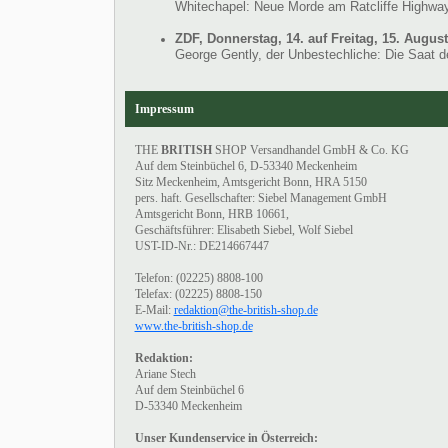
Whitechapel: Neue Morde am Ratcliffe Highwa
ZDF, Donnerstag, 14. auf Freitag, 15. August
George Gently, der Unbestechliche: Die Saat 
Impressum
THE
BRITISH
SHOP Versandhandel GmbH & Co. KG
Auf dem Steinbüchel 6, D-53340 Meckenheim
Sitz Meckenheim, Amtsgericht Bonn, HRA 5150
pers. haft. Gesellschafter: Siebel Management GmbH
Amtsgericht Bonn, HRB 10661,
Geschäftsführer: Elisabeth Siebel, Wolf Siebel
UST-ID-Nr.: DE214667447
Telefon: (02225) 8808-100
Telefax: (02225) 8808-150
E-Mail:
redaktion@the-british-shop.de
www.the-british-shop.de
Redaktion:
Ariane Stech
Auf dem Steinbüchel 6
D-53340 Meckenheim
Unser Kundenservice in Österreich: