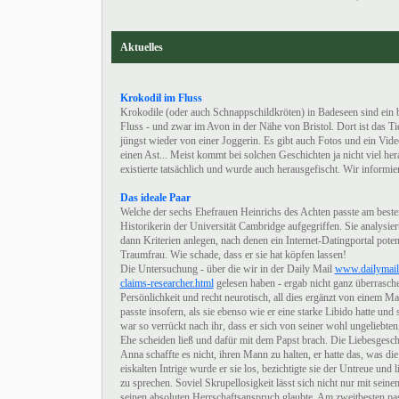
Aktuelles
Krokodil im Fluss
Krokodile (oder auch Schnappschildkröten) in Badeseen sind ein
Fluss - und zwar im Avon in der Nähe von Bristol. Dort ist das 
jüngst wieder von einer Joggerin. Es gibt auch Fotos und ein Vid
einen Ast... Meist kommt bei solchen Geschichten ja nicht viel
existierte tatsächlich und wurde auch herausgefischt. Wir informier
Das ideale Paar
Welche der sechs Ehefrauen Heinrichs des Achten passte am beste
Historikerin der Universität Cambridge aufgegriffen. Sie analysi
dann Kriterien anlegen, nach denen ein Internet-Datingportal poten
Traumfrau. Wie schade, dass er sie hat köpfen lassen!
Die Untersuchung - über die wir in der Daily Mail
www.dailymail.
claims-researcher.html
gelesen haben - ergab nicht ganz überrasche
Persönlichkeit und recht neurotisch, all dies ergänzt von einem
passte insofern, als sie ebenso wie er eine starke Libido hatte u
war so verrückt nach ihr, dass er sich von seiner wohl ungeliebte
Ehe scheiden ließ und dafür mit dem Papst brach. Die Liebesgesch
Anna schaffte es nicht, ihren Mann zu halten, er hatte das, was di
eiskalten Intrige wurde er sie los, bezichtigte sie der Untreue und
zu sprechen. Soviel Skrupellosigkeit lässt sich nicht nur mit sei
seinen absoluten Herrschaftsanspruch glaubte. Am zweitbesten pa