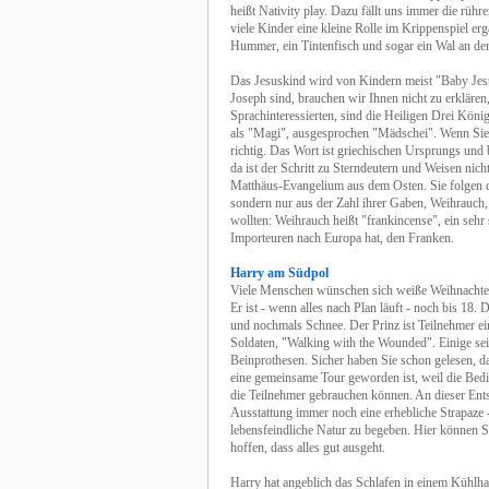
heißt Nativity play. Dazu fällt uns immer die rüh
viele Kinder eine kleine Rolle im Krippenspiel er
Hummer, ein Tintenfisch und sogar ein Wal an de
Das Jesuskind wird von Kindern meist "Baby Jesu
Joseph sind, brauchen wir Ihnen nicht zu erklären,
Sprachinteressierten, sind die Heiligen Drei Kö
als "Magi", ausgesprochen "Mädschei". Wenn Sie s
richtig. Das Wort ist griechischen Ursprungs und 
da ist der Schritt zu Sterndeutern und Weisen nic
Matthäus-Evangelium aus dem Osten. Sie folgen de
sondern nur aus der Zahl ihrer Gaben, Weihrauch
wollten: Weihrauch heißt "frankincense", ein sehr
Importeuren nach Europa hat, den Franken.
Harry am Südpol
Viele Menschen wünschen sich weiße Weihnachten,
Er ist - wenn alles nach Plan läuft - noch bis 18
und nochmals Schnee. Der Prinz ist Teilnehmer ei
Soldaten, "Walking with the Wounded". Einige sei
Beinprothesen. Sicher haben Sie schon gelesen, d
eine gemeinsame Tour geworden ist, weil die Bedin
die Teilnehmer gebrauchen können. An dieser Ent
Ausstattung immer noch eine erhebliche Strapaze - 
lebensfeindliche Natur zu begeben. Hier können 
hoffen, dass alles gut ausgeht.
Harry hat angeblich das Schlafen in einem Kühlhau