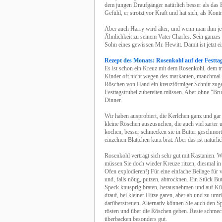
dem jungen Draufgänger natürlich besser als das 
Gefühl, er strotzt vor Kraft und hat sich, als Kon
Aber auch Harry wird älter, und wenn man ihm jetz
Ähnlichkeit zu seinem Vater Charles. Sein ganzes
Sohn eines gewissen Mr. Hewitt. Damit ist jetzt ei
Rezept des Monats: Rosenkohl auf der Festtag
Es ist schon ein Kreuz mit dem Rosenkohl, dem tr
Kinder oft nicht wegen des markanten, manchmal 
Röschen von Hand ein kreuzförmiger Schnitt zugef
Festtagstrubel zubereiten müssen. Aber ohne "Bru
Dinner.
Wir haben ausprobiert, die Kerlchen ganz und gar
kleine Röschen auszusuchen, die auch viel zarter 
kochen, besser schmecken sie in Butter geschmort
einzelnen Blättchen kurz brät. Aber das ist natürli
Rosenkohl verträgt sich sehr gut mit Kastanien. 
müssen Sie doch wieder Kreuze ritzen, diesmal in 
Ofen explodieren!) Für eine einfache Beilage fü
und, falls nötig, putzen, abtrocknen. Ein Stück Bu
Speck knusprig braten, herausnehmen und auf Küc
drauf, bei kleiner Hitze garen, aber ab und zu u
darüberstreuen. Alternativ können Sie auch den S
rösten und über die Röschen geben. Reste schme
überbacken besonders gut.