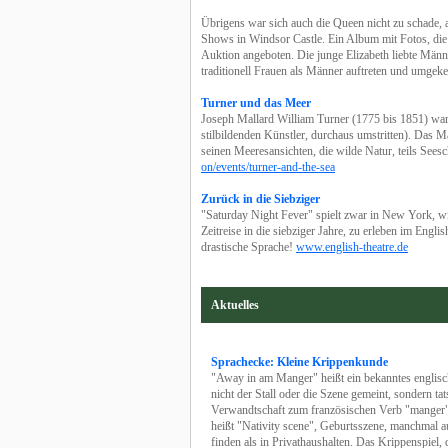
Übrigens war sich auch die Queen nicht zu schade, a
Shows in Windsor Castle. Ein Album mit Fotos, die 
Auktion angeboten. Die junge Elizabeth liebte Männer
traditionell Frauen als Männer auftreten und umgeke
Turner und das Meer
Joseph Mallard William Turner (1775 bis 1851) war e
stilbildenden Künstler, durchaus umstritten). Das 
seinen Meeresansichten, die wilde Natur, teils Seesc
on/events/turner-and-the-sea
Zurück in die Siebziger
"Saturday Night Fever" spielt zwar in New York, wi
Zeitreise in die siebziger Jahre, zu erleben im Engli
drastische Sprache!
www.english-theatre.de
Aktuelles
Sprachecke: Kleine Krippenkunde
"Away in am Manger" heißt ein bekanntes englisch
nicht der Stall oder die Szene gemeint, sondern ta
Verwandtschaft zum französischen Verb "manger", 
heißt "Nativity scene", Geburtsszene, manchmal auc
finden als in Privathaushalten. Das Krippenspiel, 