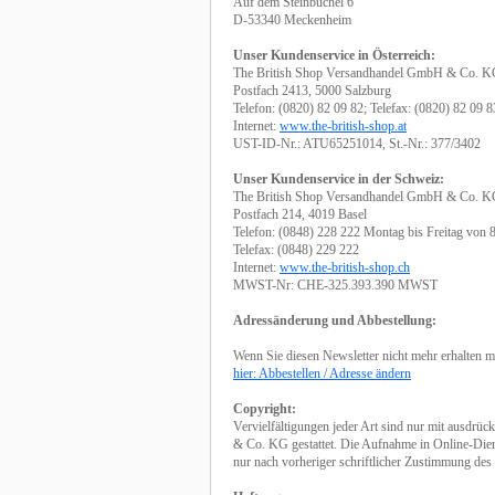
Auf dem Steinbüchel 6
D-53340 Meckenheim
Unser Kundenservice in Österreich:
The British Shop Versandhandel GmbH & Co. 
Postfach 2413, 5000 Salzburg
Telefon: (0820) 82 09 82; Telefax: (0820) 82 09 8
Internet:
www.the-british-shop.at
UST-ID-Nr.: ATU65251014, St.-Nr.: 377/3402
Unser Kundenservice in der Schweiz:
The British Shop Versandhandel GmbH & Co. 
Postfach 214, 4019 Basel
Telefon: (0848) 228 222 Montag bis Freitag von 
Telefax: (0848) 229 222
Internet:
www.the-british-shop.ch
MWST-Nr: CHE-325.393.390 MWST
Adressänderung und Abbestellung:
Wenn Sie diesen Newsletter nicht mehr erhalten m
hier: Abbestellen / Adresse ändern
Copyright:
Vervielfältigungen jeder Art sind nur mit ausd
& Co. KG gestattet. Die Aufnahme in Online-Diens
nur nach vorheriger schriftlicher Zustimmung des 