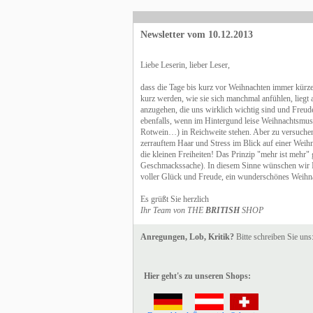
Newsletter vom 10.12.2013
Liebe Leserin, lieber Leser,
dass die Tage bis kurz vor Weihnachten immer kürzer
kurz werden, wie sie sich manchmal anfühlen, liegt an
anzugehen, die uns wirklich wichtig sind und Freud
ebenfalls, wenn im Hintergund leise Weihnachtsmusik
Rotwein…) in Reichweite stehen. Aber zu versuchen
zerrauftem Haar und Stress im Blick auf einer Weih
die kleinen Freiheiten! Das Prinzip "mehr ist mehr
Geschmackssache). In diesem Sinne wünschen wir Ih
voller Glück und Freude, ein wunderschönes Weihnach
Es grüßt Sie herzlich
Ihr Team von THE
BRITISH
SHOP
Anregungen, Lob, Kritik?
Bitte schreiben Sie uns
Hier geht's zu unseren Shops: