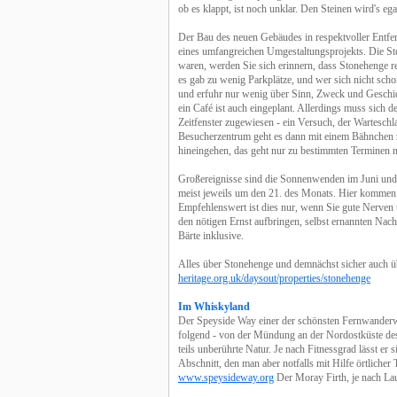
ob es klappt, ist noch unklar. Den Steinen wird's ega
Der Bau des neuen Gebäudes in respektvoller Entfer
eines umfangreichen Umgestaltungsprojekts. Die Stei
waren, werden Sie sich erinnern, dass Stonehenge rec
es gab zu wenig Parkplätze, und wer sich nicht schon
und erfuhr nur wenig über Sinn, Zweck und Geschicht
ein Café ist auch eingeplant. Allerdings muss sich 
Zeitfenster zugewiesen - ein Versuch, der Wartesch
Besucherzentrum geht es dann mit einem Bähnchen
hineingehen, das geht nur zu bestimmten Terminen
Großereignisse sind die Sonnenwenden im Juni un
meist jeweils um den 21. des Monats. Hier kommen
Empfehlenswert ist dies nur, wenn Sie gute Nerven
den nötigen Ernst aufbringen, selbst ernannten Na
Bärte inklusive.
Alles über Stonehenge und demnächst sicher auch ü
heritage.org.uk/daysout/properties/stonehenge
Im Whiskyland
Der Speyside Way einer der schönsten Fernwanderw
folgend - von der Mündung an der Nordostküste de
teils unberührte Natur. Je nach Fitnessgrad lässt er
Abschnitt, den man aber notfalls mit Hilfe örtliche
www.speysideway.org
Der Moray Firth, je nach Lauf