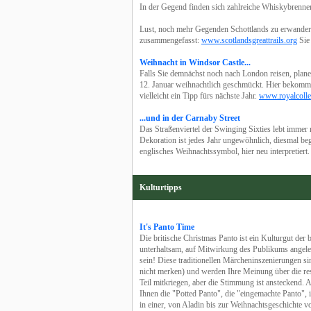
In der Gegend finden sich zahlreiche Whiskybrenner
Lust, noch mehr Gegenden Schottlands zu erwandern
zusammengefasst:
www.scotlandsgreattrails.org
Sie 
Weihnacht in Windsor Castle...
Falls Sie demnächst noch nach London reisen, plane
12. Januar weihnachtlich geschmückt. Hier bekomme
vielleicht ein Tipp fürs nächste Jahr.
www.royalcollec
...und in der Carnaby Street
Das Straßenviertel der Swinging Sixties lebt immer 
Dekoration ist jedes Jahr ungewöhnlich, diesmal bege
englisches Weihnachtssymbol, hier neu interpretiert
Kulturtipps
It's Panto Time
Die britische Christmas Panto ist ein Kulturgut der 
unterhaltsam, auf Mitwirkung des Publikums angele
sein! Diese traditionellen Märcheninszenierungen si
nicht merken) und werden Ihre Meinung über die res
Teil mitkriegen, aber die Stimmung ist ansteckend. A
Ihnen die "Potted Panto", die "eingemachte Panto",
in einer, von Aladin bis zur Weihnachtsgeschichte 