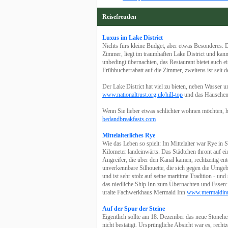
Reisefreuden
Luxus im Lake District
Nichts fürs kleine Budget, aber etwas Besonderes: 
Zimmer, liegt im traumhaften Lake District und kan
unbedingt übernachten, das Restaurant bietet auch ei
Frühbucherrabatt auf die Zimmer, zweitens ist seit 
Der Lake District hat viel zu bieten, neben Wasser 
www.nationaltrust.org.uk/hill-top
und das Häuschen
Wenn Sie lieber etwas schlichter wohnen möchten, 
bedandbreakfasts.com
Mittelalterliches Rye
Wie das Leben so spielt: Im Mittelalter war Rye in 
Kilometer landeinwärts. Das Städtchen thront auf e
Angreifer, die über den Kanal kamen, rechtzeitig ent
unverkennbare Silhouette, die sich gegen die Umge
und ist sehr stolz auf seine maritime Tradition - u
das niedliche Ship Inn zum Übernachten und Essen
uralte Fachwerkhaus Mermaid Inn
www.mermaidin
Auf der Spur der Steine
Eigentlich sollte am 18. Dezember das neue Stonehe
nicht bestätigt. Ursprüngliche Absicht war es, rech