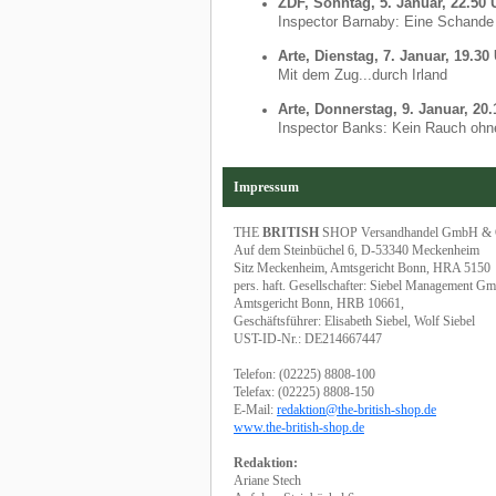
ZDF, Sonntag, 5. Januar, 22.50 
Inspector Barnaby: Eine Schande 
Arte, Dienstag, 7. Januar, 19.30
Mit dem Zug...durch Irland
Arte, Donnerstag, 9. Januar, 20
Inspector Banks: Kein Rauch ohn
Impressum
THE
BRITISH
SHOP Versandhandel GmbH &
Auf dem Steinbüchel 6, D-53340 Meckenheim
Sitz Meckenheim, Amtsgericht Bonn, HRA 5150
pers. haft. Gesellschafter: Siebel Management G
Amtsgericht Bonn, HRB 10661,
Geschäftsführer: Elisabeth Siebel, Wolf Siebel
UST-ID-Nr.: DE214667447
Telefon: (02225) 8808-100
Telefax: (02225) 8808-150
E-Mail:
redaktion@the-british-shop.de
www.the-british-shop.de
Redaktion:
Ariane Stech