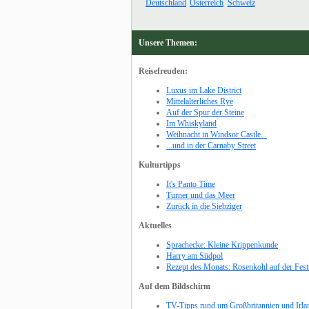
Deutschland
Österreich
Schweiz
Unsere Themen:
Reisefreuden:
Luxus im Lake District
Mittelalterliches Rye
Auf der Spur der Steine
Im Whiskyland
Weihnacht in Windsor Castle...
...und in der Carnaby Street
Kulturtipps
It's Panto Time
Turner und das Meer
Zurück in die Siebziger
Aktuelles
Sprachecke: Kleine Krippenkunde
Harry am Südpol
Rezept des Monats: Rosenkohl auf der Festt
Auf dem Bildschirm
TV-Tipps rund um Großbritannien und Irla