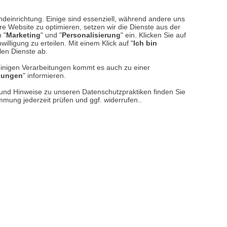
ndeinrichtung. Einige sind essenziell, während andere uns
e Website zu optimieren, setzen wir die Dienste aus der
 "
Marketing
" und "
Personalisierung
" ein. Klicken Sie auf
illigung zu erteilen. Mit einem Klick auf "
Ich bin
llen Dienste ab.
einigen Verarbeitungen kommt es auch zu einer
llungen
" informieren.
n und Hinweise zu unseren Datenschutzpraktiken finden Sie
immung jederzeit prüfen und ggf. widerrufen..
sere
Versand- und Zahlungsarten