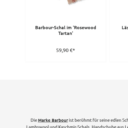
Barbour-Schal im 'Rosewood
Lä
Tartan'
59,90
€
*
Die
Marke Barbour
ist berühmt für seine edlen Sc
Lambswool und Kaschmir-Schals. Handschuhe aus Le