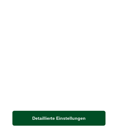
Größenberater
Blog "Die feine englische Art"
Print-Magazin
Blätterkatalog
Barbour Spezialseite
Häufige Fragen
Stellenangebote
Nachhaltigkeit bei THE BRITISH SHOP
Detaillierte Einstellungen