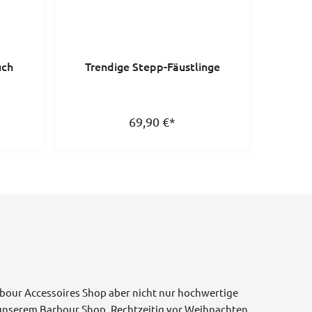
uch
Trendige Stepp-Fäustlinge
69,90
€
*
rbour Accessoires Shop aber nicht nur hochwertige
unserem Barbour Shop. Rechtzeitig vor Weihnachten