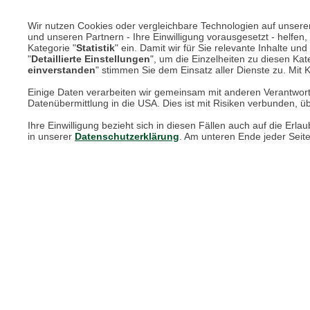
Wir nutzen Cookies oder vergleichbare Technologien auf unserer 
und unseren Partnern - Ihre Einwilligung vorausgesetzt - helfe
Kategorie "
Statistik
" ein. Damit wir für Sie relevante Inhalte u
"
Detaillierte Einstellungen
", um die Einzelheiten zu diesen Kate
einverstanden
" stimmen Sie dem Einsatz aller Dienste zu. Mit Kl
Einige Daten verarbeiten wir gemeinsam mit anderen Verantwort
Datenübermittlung in die USA. Dies ist mit Risiken verbunden, üb
Ihre Einwilligung bezieht sich in diesen Fällen auch auf die E
in unserer
Datenschutzerklärung
. Am unteren Ende jeder Seit
Unsere Services für Sie
Online Magazin
Newsletter-Archiv