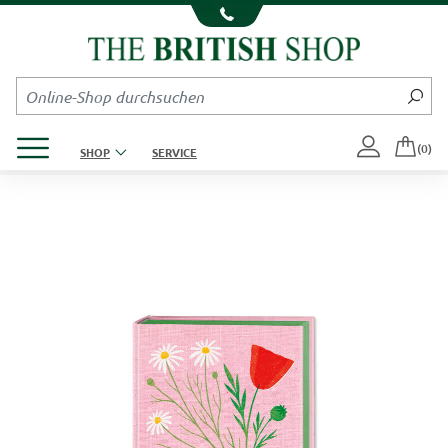
Kompletten Head der Seite überspringen
Produktmenü öffnen
(0)
SHOP
SERVICE