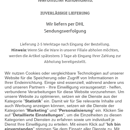
ZUVERLÄSSIGE LIEFERUNG
Wir liefern per DHL
Sendungsverfolgung
Lieferung 2-5 Werktage nach Eingang der Bestellung.
Hinweis:
Wenn Sie die Ware in unserer Filiale abholen möchten,
werden die Artikel spätestens 3 Tage ab Eingang Ihrer Zahlung zur
Abholung bereitgestellt.
Wir nutzen Cookies oder vergleichbare Technologien auf unserer
Website für die Speicherung oder Zugriff von Informationen in
Unser Geschäft in Meckenheim
Ihrer Endeinrichtung. Einige sind essenziell, während andere uns
und unseren Partnern - Ihre Einwilligung vorausgesetzt - helfen,
verbundene Verarbeitungen für diese Website vorzunehmen. Um
Auf dem Steinbüchel 6
unsere Website zu optimieren, setzen wir die Dienste aus der
53340 Meckenheim
Kategorie "
Statistik
" ein. Damit wir für Sie relevante Inhalte und
auch Werbung anzeigen können, setzen wir die Dienste der
Kategorien "
Marketing
" und "
Personalisierung
" ein. Klicken Sie
Montag bis Samstag 9:00 Uhr bis 18:00 Uhr
auf "
Detaillierte Einstellungen
", um die Einzelheiten zu diesen
Kategorien und Diensten zu erfahren sowie um individuell je
weitere Information
Dienst Ihre Einwilligung zu erteilen. Mit einem Klick auf "
Ich bin
einverstanden
" stimmen Sie dem Einsatz aller Dienste zu. Mit