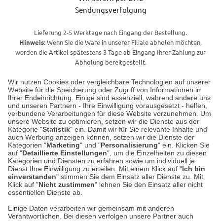
Sendungsverfolgung
Lieferung 2-5 Werktage nach Eingang der Bestellung.
Hinweis:
Wenn Sie die Ware in unserer Filiale abholen möchten,
werden die Artikel spätestens 3 Tage ab Eingang Ihrer Zahlung zur
Abholung bereitgestellt.
Wir nutzen Cookies oder vergleichbare Technologien auf unserer
Website für die Speicherung oder Zugriff von Informationen in
Unser Geschäft in Meckenheim
Ihrer Endeinrichtung. Einige sind essenziell, während andere uns
und unseren Partnern - Ihre Einwilligung vorausgesetzt - helfen,
verbundene Verarbeitungen für diese Website vorzunehmen. Um
Auf dem Steinbüchel 6
unsere Website zu optimieren, setzen wir die Dienste aus der
53340 Meckenheim
Kategorie "
Statistik
" ein. Damit wir für Sie relevante Inhalte und
auch Werbung anzeigen können, setzen wir die Dienste der
Kategorien "
Marketing
" und "
Personalisierung
" ein. Klicken Sie
Montag bis Samstag 9:00 Uhr bis 18:00 Uhr
auf "
Detaillierte Einstellungen
", um die Einzelheiten zu diesen
Kategorien und Diensten zu erfahren sowie um individuell je
weitere Information
Dienst Ihre Einwilligung zu erteilen. Mit einem Klick auf "
Ich bin
einverstanden
" stimmen Sie dem Einsatz aller Dienste zu. Mit
Klick auf "
Nicht zustimmen
" lehnen Sie den Einsatz aller nicht
essentiellen Dienste ab.
Hier finden Sie uns im Netz
Einige Daten verarbeiten wir gemeinsam mit anderen
Verantwortlichen. Bei diesen verfolgen unsere Partner auch