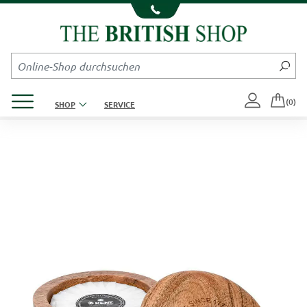
Kompletten Head der Seite überspringen
Produktmenü öffnen
(0)
SHOP
SERVICE