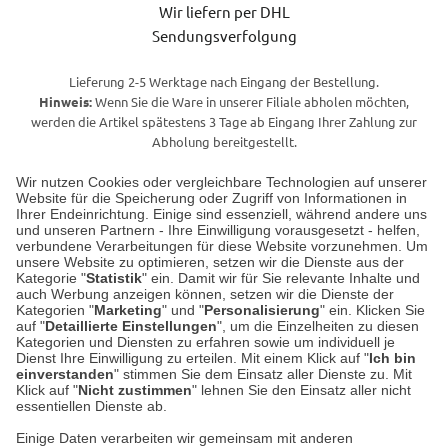
Wir liefern per DHL
Sendungsverfolgung
Lieferung 2-5 Werktage nach Eingang der Bestellung.
Hinweis:
Wenn Sie die Ware in unserer Filiale abholen möchten,
werden die Artikel spätestens 3 Tage ab Eingang Ihrer Zahlung zur
Abholung bereitgestellt.
Wir nutzen Cookies oder vergleichbare Technologien auf unserer
Website für die Speicherung oder Zugriff von Informationen in
Unser Geschäft in Meckenheim
Ihrer Endeinrichtung. Einige sind essenziell, während andere uns
und unseren Partnern - Ihre Einwilligung vorausgesetzt - helfen,
verbundene Verarbeitungen für diese Website vorzunehmen. Um
Auf dem Steinbüchel 6
unsere Website zu optimieren, setzen wir die Dienste aus der
53340 Meckenheim
Kategorie "
Statistik
" ein. Damit wir für Sie relevante Inhalte und
auch Werbung anzeigen können, setzen wir die Dienste der
Kategorien "
Marketing
" und "
Personalisierung
" ein. Klicken Sie
Montag bis Samstag 9:00 Uhr bis 18:00 Uhr
auf "
Detaillierte Einstellungen
", um die Einzelheiten zu diesen
Kategorien und Diensten zu erfahren sowie um individuell je
weitere Information
Dienst Ihre Einwilligung zu erteilen. Mit einem Klick auf "
Ich bin
einverstanden
" stimmen Sie dem Einsatz aller Dienste zu. Mit
Klick auf "
Nicht zustimmen
" lehnen Sie den Einsatz aller nicht
essentiellen Dienste ab.
Hier finden Sie uns im Netz
Einige Daten verarbeiten wir gemeinsam mit anderen