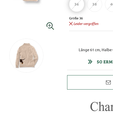
36
38
4
Größe 36
Leider vergriffen
Länge 61 cm, Halbe 
SO ERM