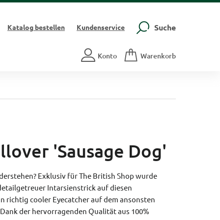
Suche
Katalog
bestellen
Kundenservice
Konto
Warenkorb
llover 'Sausage Dog'
derstehen? Exklusiv für The British Shop wurde
detailgetreuer Intarsienstrick auf diesen
in richtig cooler Eyecatcher auf dem ansonsten
i. Dank der hervorragenden Qualität aus 100%