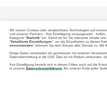
Wir nutzen Cookies oder vergleichbare Technologien auf unserer 
und unseren Partnern - Ihre Einwilligung vorausgesetzt - helfe
Kategorie "
Statistik
" ein. Damit wir für Sie relevante Inhalte u
"
Detaillierte Einstellungen
", um die Einzelheiten zu diesen Kate
Unsere Services für Sie
einverstanden
" stimmen Sie dem Einsatz aller Dienste zu. Mit Kl
Einige Daten verarbeiten wir gemeinsam mit anderen Verantwort
Datenübermittlung in die USA. Dies ist mit Risiken verbunden, üb
Online Magazin
Ihre Einwilligung bezieht sich in diesen Fällen auch auf die E
Newsletter-Archiv
in unserer
Datenschutzerklärung
. Am unteren Ende jeder Seit
Größenberater
Blog "Die feine englische Art"
Print-Magazin
Blätterkatalog