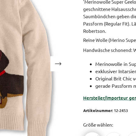
'Merinowolle Super Geelon
geschnittene Halsausschn
Saumbündchen geben dies
Passform (Regular Fit).
Lä
Robertson.
Reine Wolle (Merino Supe
Handwäsche schonend: W
Merinowolle in Su
exklusiver Intarsie
Original Brit Chic
gerade Passform m
Hersteller/Importeur ge
Artikelnummer:
12-2453
Größe wählen: