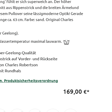
g' fühlt er sich superweich an. Der höher
itt aus Rippenstrick und die breiten Ärmelund
em Pullover seine lässigmoderne Optik!
Gerade
nge ca. 63 cm.
Farbe: sand.
Original Charles
r Geelong).
assertemperatur maximal lauwarm.
per-Geelong-Qualität
nstrick auf Vorder- und Rückseite
 von Charles Robertson
it Rundhals
m. Produktsicherheitsverordnung
169,00
€*