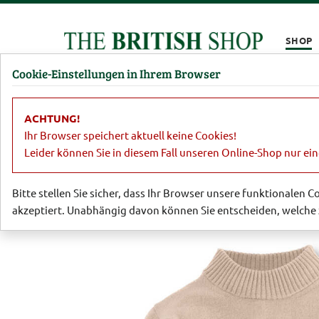
Kompletten Head der Seite überspringen
SHOP
Cookie-Einstellungen in Ihrem Browser
Damen
Herren
Barbour
Parfümerie
Lifestyl
ACHTUNG!
Damen
Pullover & Strickjacken
Me
Ihr Browser speichert aktuell keine Cookies!
Leider können Sie in diesem Fall unseren Online-Shop nur ei
Bitte stellen Sie sicher, dass Ihr Browser unsere funktionalen 
akzeptiert. Unabhängig davon können Sie entscheiden, welche 