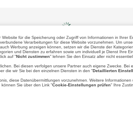
Website für die Speicherung oder Zugriff von Informationen in Ihrer E
n, verbundene Verarbeitungen für diese Website vorzunehmen. Um unser
nd auch Werbung anzeigen können, setzen wir die Dienste der Kategorien
gorien und Diensten zu erfahren sowie um individuell je Dienst Ihre Einw
Mehr erfahren
Un
ick auf "
Nicht zustimmen
" lehnen Sie den Einsatz aller nicht essentie
lichen. Bei diesen verfolgen unsere Partner auch eigene Zwecke. Bei 
er die wir Sie bei den einzelnen Diensten in den "
Detaillierten Einste
Über uns
rlaubnis, diese Datenübermittlungen vorzunehmen. Weitere Informatione
AGB
e können Sie über den Link "
Cookie-Einstellungen prüfen
" Ihre Zust
Datenschutz
Impressum
* P
Kontakt
Hi
Rücksendung von Waren