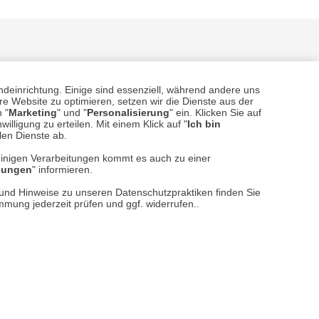
ndeinrichtung. Einige sind essenziell, während andere uns
e Website zu optimieren, setzen wir die Dienste aus der
 "
Marketing
" und "
Personalisierung
" ein. Klicken Sie auf
illigung zu erteilen. Mit einem Klick auf "
Ich bin
sere
Versand- und Zahlungsarten
llen Dienste ab.
einigen Verarbeitungen kommt es auch zu einer
llungen
" informieren.
n und Hinweise zu unseren Datenschutzpraktiken finden Sie
immung jederzeit prüfen und ggf. widerrufen..
reise inkl. ges. MwSt. / zzgl.
Versandkosten
er finden Sie uns im Netz