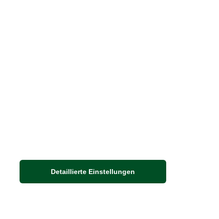
Barbour Spezialseite
Häufige Fragen
Stellenangebote
Nachhaltigkeit bei THE BRITISH SHOP
Detaillierte Einstellungen
Adresse