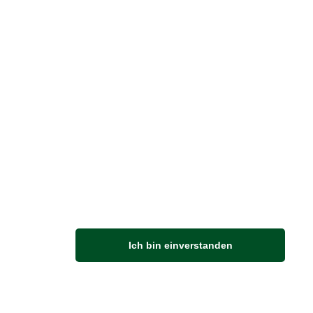
Vertrag widerrufen
M
Ich bin einverstanden
Anfahrt