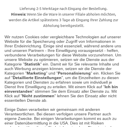
Lieferung 2-5 Werktage nach Eingang der Bestellung.
Hinweis:
Wenn Sie die Ware in unserer Filiale abholen möchten,
werden die Artikel spätestens 3 Tage ab Eingang Ihrer Zahlung zur
Abholung bereitgestellt.
Wir nutzen Cookies oder vergleichbare Technologien auf unserer
Website für die Speicherung oder Zugriff von Informationen in
Unser Geschäft in Meckenheim
Ihrer Endeinrichtung. Einige sind essenziell, während andere uns
und unseren Partnern - Ihre Einwilligung vorausgesetzt - helfen,
verbundene Verarbeitungen für diese Website vorzunehmen. Um
Auf dem Steinbüchel 6
unsere Website zu optimieren, setzen wir die Dienste aus der
53340 Meckenheim
Kategorie "
Statistik
" ein. Damit wir für Sie relevante Inhalte und
auch Werbung anzeigen können, setzen wir die Dienste der
Kategorien "
Marketing
" und "
Personalisierung
" ein. Klicken Sie
Montag bis Samstag 9:00 Uhr bis 18:00 Uhr
auf "
Detaillierte Einstellungen
", um die Einzelheiten zu diesen
Kategorien und Diensten zu erfahren sowie um individuell je
weitere Information
Dienst Ihre Einwilligung zu erteilen. Mit einem Klick auf "
Ich bin
einverstanden
" stimmen Sie dem Einsatz aller Dienste zu. Mit
Klick auf "
Nicht zustimmen
" lehnen Sie den Einsatz aller nicht
essentiellen Dienste ab.
Hier finden Sie uns im Netz
Einige Daten verarbeiten wir gemeinsam mit anderen
Verantwortlichen. Bei diesen verfolgen unsere Partner auch
eigene Zwecke. Bei einigen Verarbeitungen kommt es auch zu
einer Datenübermittlung in die USA. Dies ist mit Risiken