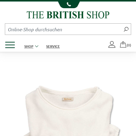
Kompletten Head der Seite überspringen
Produktmenü öffnen
(0)
SHOP
SERVICE